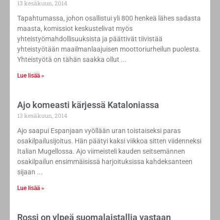
13 kesäkuun, 2014
Tapahtumassa, johon osallistui yli 800 henkeä lähes sadasta
maasta, komissiot keskustelivat myös
yhteistyömahdollisuuksista ja päättivät tiivistää
yhteistyötään maailmanlaajuisen moottoriurheilun puolesta.
Yhteistyötä on tähän saakka ollut
Lue lisää »
Ajo komeasti kärjessä Kataloniassa
13 kesäkuun, 2014
Ajo saapui Espanjaan vyöllään uran toistaiseksi paras
osakilpailusijoitus. Hän päätyi kaksi viikkoa sitten viidenneksi
Italian Mugellossa. Ajo viimeisteli kauden seitsemännen
osakilpailun ensimmäisissä harjoituksissa kahdeksanteen
sijaan
Lue lisää »
Rossi on ylpeä suomalaistallia vastaan