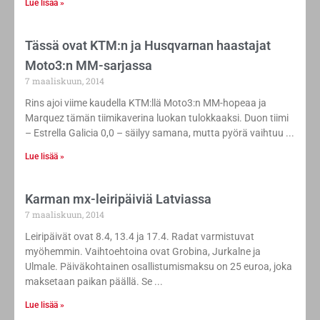
Lue lisää »
Tässä ovat KTM:n ja Husqvarnan haastajat
Moto3:n MM-sarjassa
7 maaliskuun, 2014
Rins ajoi viime kaudella KTM:llä Moto3:n MM-hopeaa ja
Marquez tämän tiimikaverina luokan tulokkaaksi. Duon tiimi
– Estrella Galicia 0,0 – säilyy samana, mutta pyörä vaihtuu
Lue lisää »
Karman mx-leiripäiviä Latviassa
7 maaliskuun, 2014
Leiripäivät ovat 8.4, 13.4 ja 17.4. Radat varmistuvat
myöhemmin. Vaihtoehtoina ovat Grobina, Jurkalne ja
Ulmale. Päiväkohtainen osallistumismaksu on 25 euroa, joka
maksetaan paikan päällä. Se
Lue lisää »