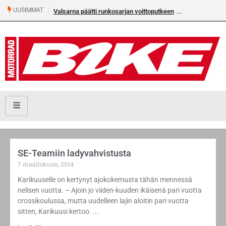
UUSIMMAT
Valsarna päätti runkosarjan voittoputkeen
SE-Teamiin ladyvahvistusta
7 maaliskuun, 2014
Karikuuselle on kertynyt ajokokemusta tähän mennessä
nelisen vuotta. – Ajoin jo viiden-kuuden ikäisenä pari vuotta
crossikoulussa, mutta uudelleen lajin aloitin pari vuotta
sitten, Karikuusi kertoo.