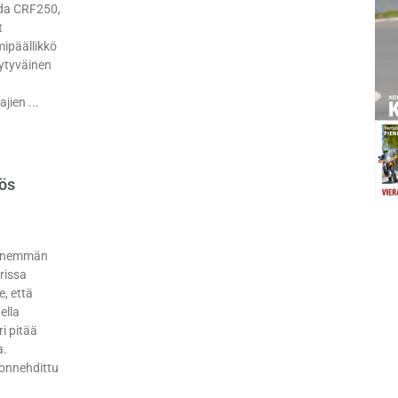
da CRF250,
t
mipäällikkö
yytyväinen
ajien
ös
 enemmän
rissa
, että
ella
i pitää
a.
uonnehdittu