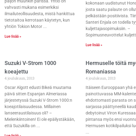
paljon muunkin parissa. Yhtiö on
kokonaan uudistunut Hon
vahvasti mukana esimerkiksi
josta saatu palaute on ollu
ilmailuteollisuudesta, mistä hankittua
pelkästään positiivista. Tii
tietotaitoa kerrotaan käytetyn, kun
Santeri Enjala on todella t
yhtiön Tokion Motor
kuljettajasopimuksiin. –
Sopimusneuvottelut kuljett
Lue lisää »
Lue lisää »
Suzuki V-Strom 1000
Hermuselle töitä my
koeajettu
Romaniassa
4 joulukuun, 2013
4 joulukuun, 2013
Oscar Algott edusti Bikeä muutama
Itäiseen Eurooppaan yhä
päivä sitten Espanjan Almeriassa
painottuvassa MM-kalente
järjestetyssä Suzuki V-Strom 1000:n
ehdottomasti parasta on se
koeajotilaisuudessa. Millainen
sarjassa päättyneellä kaud
lanseeraustilaisuus oli? –
debytoinut Viron Kuressaar
Mielenkiintoinen! Ei ole epäilystäkään,
pintansa myös ensi vuonn
että Suzukilla on
Hermusen kotikilpailuksi l
Lue lisää »