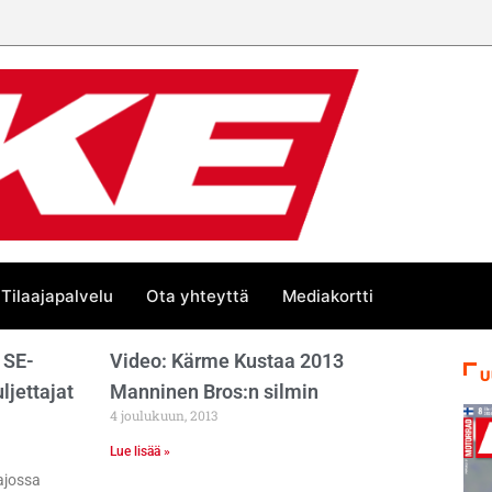
Tilaajapalvelu
Ota yhteyttä
Mediakortti
 SE-
Video: Kärme Kustaa 2013
U
jettajat
Manninen Bros:n silmin
4 joulukuun, 2013
Lue lisää »
 ajossa