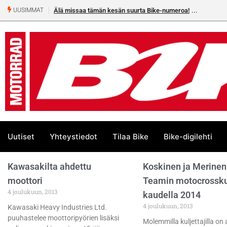
Älä missaa tämän kesän suurta Bike-numeroa!
UUSIMMAT
Uutiset
Yhteystiedot
Tilaa Bike
Bike-digilehti
Kawasakilta ahdettu
Koskinen ja Merinen
moottori
Teamin motocrosskul
4 joulukuun, 2013
kaudella 2014
4 joulukuun, 2013
Kawasaki Heavy Industries Ltd.
puuhastelee moottoripyörien lisäksi
Molemmilla kuljettajilla on