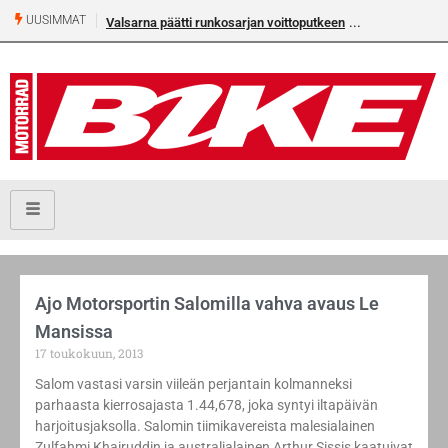
UUSIMMAT
Valsarna päätti runkosarjan voittoputkeen
Ajo Motorsportin Salomilla vahva avaus Le
Mansissa
17 toukokuun, 2013
Salom vastasi varsin viileän perjantain kolmanneksi
parhaasta kierrosajasta 1.44,678, joka syntyi iltapäivän
harjoitusjaksolla. Salomin tiimikavereista malesialainen
Zulfahmi Khairuddin ja australialainen Arthur Sissis kaatuivat