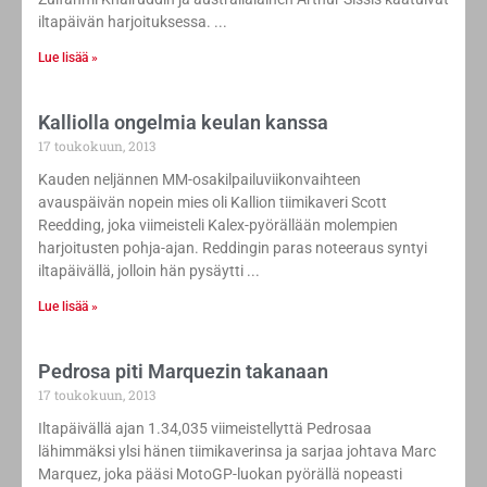
iltapäivän harjoituksessa.
Lue lisää »
Kalliolla ongelmia keulan kanssa
17 toukokuun, 2013
Kauden neljännen MM-osakilpailuviikonvaihteen
avauspäivän nopein mies oli Kallion tiimikaveri Scott
Reedding, joka viimeisteli Kalex-pyörällään molempien
harjoitusten pohja-ajan. Reddingin paras noteeraus syntyi
iltapäivällä, jolloin hän pysäytti
Lue lisää »
Pedrosa piti Marquezin takanaan
17 toukokuun, 2013
Iltapäivällä ajan 1.34,035 viimeistellyttä Pedrosaa
lähimmäksi ylsi hänen tiimikaverinsa ja sarjaa johtava Marc
Marquez, joka pääsi MotoGP-luokan pyörällä nopeasti