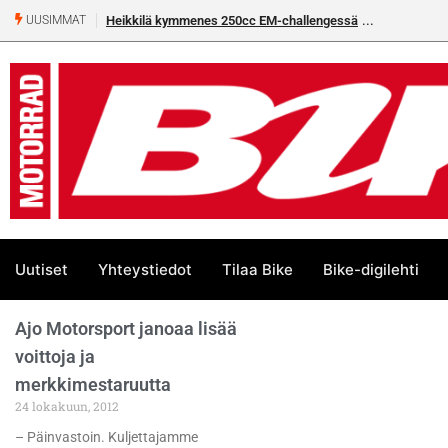
Heikkilä kymmenes 250cc EM-challengessä
UUSIMMAT
Uutiset
Yhteystiedot
Tilaa Bike
Bike-digilehti
Ajo Motorsport janoaa lisää
voittoja ja
merkkimestaruutta
24 lokakuun, 2012
– Päinvastoin. Kuljettajamme