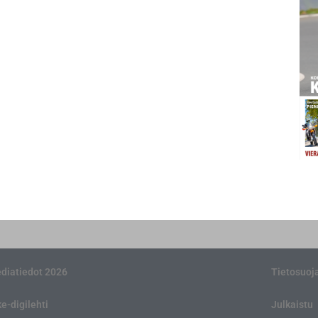
diatiedot 2026
Tietosuoj
ke-digilehti
Julkaistu