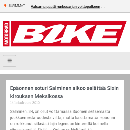
UUSIMMAT
Valsarna päätti runkosarjan voittoputkeen
Epäonnen soturi Salminen aikoo selättää Sixin
kirouksen Meksikossa
14 lokakuun, 2010
Salminen, 34, on ollut voittamassa Suomen seitsemästä
joukkuemestaruudesta viittä, mutta käsittämätön epäonni
on roikkunut sitkeästi lajin legendan kintereillä kolmella
viimeisimmällä Sixillä. – Onhan se kieltämättä