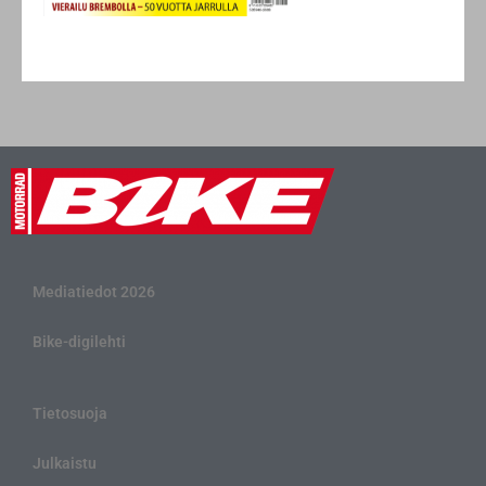
Mediatiedot 2026
Bike-digilehti
Tietosuoja
Julkaistu