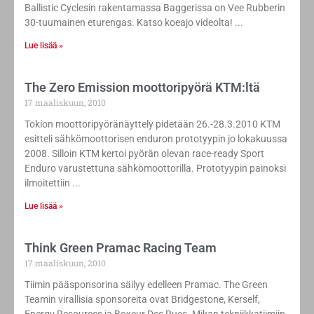
Ballistic Cyclesin rakentamassa Baggerissa on Vee Rubberin
30-tuumainen eturengas. Katso koeajo videolta!
Lue lisää »
The Zero Emission moottoripyörä KTM:ltä
17 maaliskuun, 2010
Tokion moottoripyöränäyttely pidetään 26.-28.3.2010 KTM
esitteli sähkömoottorisen enduron prototyypin jo lokakuussa
2008. Silloin KTM kertoi pyörän olevan race-ready Sport
Enduro varustettuna sähkömoottorilla. Prototyypin painoksi
ilmoitettiin
Lue lisää »
Think Green Pramac Racing Team
17 maaliskuun, 2010
Tiimin pääsponsorina säilyy edelleen Pramac. The Green
Teamin virallisia sponsoreita ovat Bridgestone, Kerself,