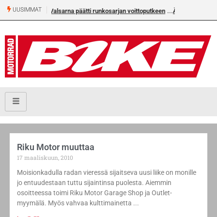
UUSIMMAT
äätti runkosarjan voittoputkeen
Älä missaa tämän kesän suurta Bike-
numeroa!
Riku Motor muuttaa
17 maaliskuun, 2010
Moisionkadulla radan vieressä sijaitseva uusi liike on monille
jo entuudestaan tuttu sijaintinsa puolesta. Aiemmin
osoitteessa toimi Riku Motor Garage Shop ja Outlet-
myymälä. Myös vahvaa kulttimainetta