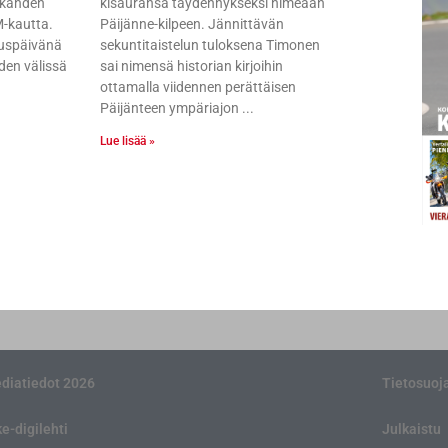
 kahden
kisauransa täydennykseksi nimeään
M-kautta.
Päijänne-kilpeen. Jännittävän
vauspäivänä
sekuntitaistelun tuloksena Timonen
iden välissä
sai nimensä historian kirjoihin
ottamalla viidennen perättäisen
Päijänteen ympäriajon
Lue lisää »
diatiedot 2026
Tietosuoj
ke-digilehti
Julkaistu