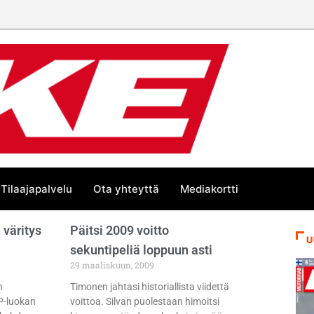
Tilaajapalvelu
Ota yhteyttä
Mediakortti
 väritys
Päitsi 2009 voitto
U
sekuntipeliä loppuun asti
29 maaliskuun, 2009
n
Timonen jahtasi historiallista viidettä
P-luokan
voittoa. Silvan puolestaan himoitsi