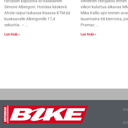
rattaisiin kapuloita löi italialainen
viimeinen testijakso ennen
Simone Albergoni. Hondaa käskevä
viikon kuluttua alkavaa M
Ahola taipui tiukassa kisassa KTM:ää
Mika Kallio ajoi testien a
kuskaavalle Albergonille 17,4
lauantaina 68 kierrosta, jo
sekuntia. –
Pramac
Lue lisää »
Lue lisää »
Me
Bi