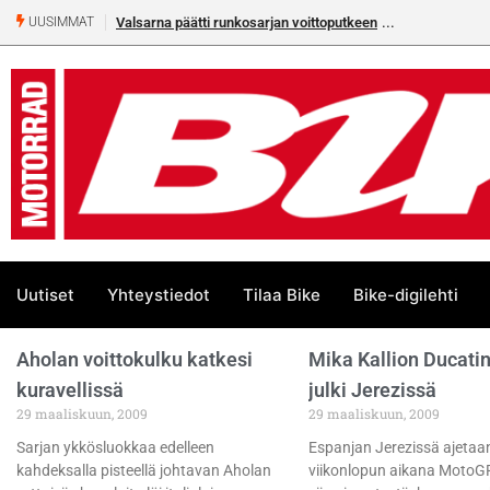
Valsarna päätti runkosarjan voittoputkeen
UUSIMMAT
Uutiset
Yhteystiedot
Tilaa Bike
Bike-digilehti
Aholan voittokulku katkesi
Mika Kallion Ducatin
kuravellissä
julki Jerezissä
29 maaliskuun, 2009
29 maaliskuun, 2009
Sarjan ykkösluokkaa edelleen
Espanjan Jerezissä ajetaa
kahdeksalla pisteellä johtavan Aholan
viikonlopun aikana MotoG