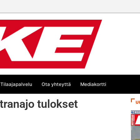
n suurta Bike-
Tilaajapalvelu
Ota yhteyttä
Mediakortti
ranajo tulokset
U