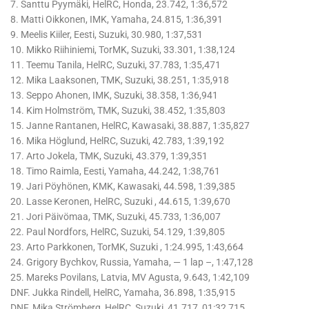
7. Santtu Pyymäki, HelRC, Honda, 23.742, 1:36,572
8. Matti Oikkonen, IMK, Yamaha, 24.815, 1:36,391
9. Meelis Kiiler, Eesti, Suzuki, 30.980, 1:37,531
10. Mikko Riihiniemi, TorMK, Suzuki, 33.301, 1:38,124
11. Teemu Tanila, HelRC, Suzuki, 37.783, 1:35,471
12. Mika Laaksonen, TMK, Suzuki, 38.251, 1:35,918
13. Seppo Ahonen, IMK, Suzuki, 38.358, 1:36,941
14. Kim Holmström, TMK, Suzuki, 38.452, 1:35,803
15. Janne Rantanen, HelRC, Kawasaki, 38.887, 1:35,827
16. Mika Höglund, HelRC, Suzuki, 42.783, 1:39,192
17. Arto Jokela, TMK, Suzuki, 43.379, 1:39,351
18. Timo Raimla, Eesti, Yamaha, 44.242, 1:38,761
19. Jari Pöyhönen, KMK, Kawasaki, 44.598, 1:39,385
20. Lasse Keronen, HelRC, Suzuki , 44.615, 1:39,670
21. Jori Päivömaa, TMK, Suzuki, 45.733, 1:36,007
22. Paul Nordfors, HelRC, Suzuki, 54.129, 1:39,805
23. Arto Parkkonen, TorMK, Suzuki , 1:24.995, 1:43,664
24. Grigory Bychkov, Russia, Yamaha, — 1 lap –, 1:47,128
25. Mareks Povilans, Latvia, MV Agusta, 9.643, 1:42,109
DNF. Jukka Rindell, HelRC, Yamaha, 36.898, 1:35,915
DNF. Mika Strömberg, HelRC, Suzuki, 41.717, 01:32,715