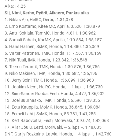
Aika: 14.25
Sij, Nimi, Kerho, Pyörä, Aikaero, Par.krs.aika
1. Niklas Ajo, HelRC, Derbi, , 1:31,078
2. Erno Kostamo, Kitee MC, Aprilia, 0.520, 1:30,879
3. Antti Soitiala, TamMC, Honda, 4.811, 1:30,962
4. Samuli Sahala, KarMK, Aprilia, 1:10.534, 1:35,157
5. Hans Halinen, SsMK, Honda, 1:14.380, 1:36,069
6. Valter Patronen, TMK, Honda, 1:17.567, 1:36,159
7. Niki Tuuli, IMK, Honda, 1:23.342, 1:36,548
8. Teemu Teräntö, TMK, Honda, 1:30.576, 1:36,756
9. Niko Mäkinen, TMK, Honda, 1:30.682, 1:36,196
10. Jerry Soini, TMK, Honda, 1:36.099, 1:36,968
11. Joakim Niemi, HelRC, Honda, — 1 lap –, 1:36,730
12. Siim-Sander Rooba, Eesti, Honda, 4.477, 1:36,902
13. Joel Suurhasko, TMK, Honda, 36.596, 1:39,355
14. Eetu Kauppila, MoMK, Honda, 36.845, 1:39,084
15. Eemeli Lahti, SsMK, Honda, 55.781, 1:41,255
16. Kert Räbovöitra, Eesti, Moriwaki, 1:09.074, 1:42,068
17. Allar Jöulu, Eesti, Moriwaki, — 2 laps –, 1:48,035
DNF. Garijs Rozkalns, Latvia, Honda, — 4 laps –, 1:42,760