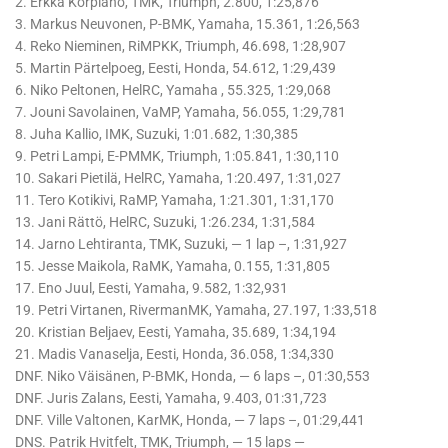
2. Erkka Korpiaho, TMK, Triumph, 2.800, 1:25,876
3. Markus Neuvonen, P-BMK, Yamaha, 15.361, 1:26,563
4. Reko Nieminen, RiMPKK, Triumph, 46.698, 1:28,907
5. Martin Pärtelpoeg, Eesti, Honda, 54.612, 1:29,439
6. Niko Peltonen, HelRC, Yamaha , 55.325, 1:29,068
7. Jouni Savolainen, VaMP, Yamaha, 56.055, 1:29,781
8. Juha Kallio, IMK, Suzuki, 1:01.682, 1:30,385
9. Petri Lampi, E-PMMK, Triumph, 1:05.841, 1:30,110
10. Sakari Pietilä, HelRC, Yamaha, 1:20.497, 1:31,027
11. Tero Kotikivi, RaMP, Yamaha, 1:21.301, 1:31,170
13. Jani Rättö, HelRC, Suzuki, 1:26.234, 1:31,584
14. Jarno Lehtiranta, TMK, Suzuki, — 1 lap –, 1:31,927
15. Jesse Maikola, RaMK, Yamaha, 0.155, 1:31,805
17. Eno Juul, Eesti, Yamaha, 9.582, 1:32,931
19. Petri Virtanen, RivermanMK, Yamaha, 27.197, 1:33,518
20. Kristian Beljaev, Eesti, Yamaha, 35.689, 1:34,194
21. Madis Vanaselja, Eesti, Honda, 36.058, 1:34,330
DNF. Niko Väisänen, P-BMK, Honda, — 6 laps –, 01:30,553
DNF. Juris Zalans, Eesti, Yamaha, 9.403, 01:31,723
DNF. Ville Valtonen, KarMK, Honda, — 7 laps –, 01:29,441
DNS. Patrik Hvitfelt, TMK, Triumph, — 15 laps —