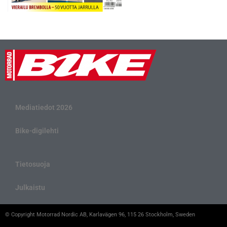
Mediatiedot 2026
Bike-digilehti
Tietosuoja
Julkaistu
© Copyright Motorrad Nordic AB, Karlavägen 96, 115 26 Stockholm, Sweden