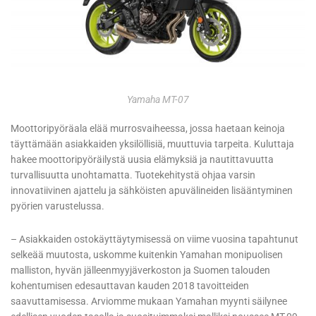
Yamaha MT-07
Moottoripyöräala elää murrosvaiheessa, jossa haetaan keinoja
täyttämään asiakkaiden yksilöllisiä, muuttuvia tarpeita. Kuluttaja
hakee moottoripyöräilystä uusia elämyksiä ja nautittavuutta
turvallisuutta unohtamatta. Tuotekehitystä ohjaa varsin
innovatiivinen ajattelu ja sähköisten apuvälineiden lisääntyminen
pyörien varustelussa.
– Asiakkaiden ostokäyttäytymisessä on viime vuosina tapahtunut
selkeää muutosta, uskomme kuitenkin Yamahan monipuolisen
malliston, hyvän jälleenmyyjäverkoston ja Suomen talouden
kohentumisen edesauttavan kauden 2018 tavoitteiden
saavuttamisessa. Arviomme mukaan Yamahan myynti säilynee