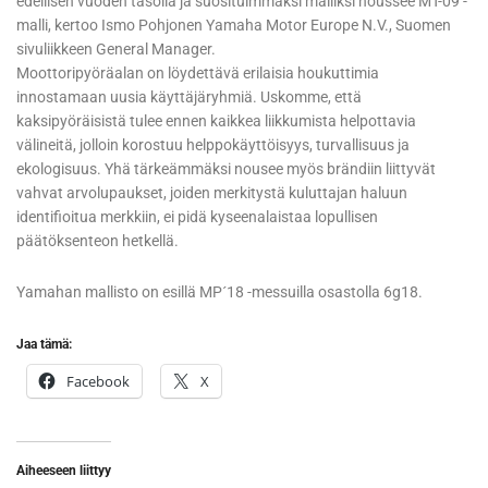
edellisen vuoden tasolla ja suosituimmaksi malliksi noussee MT-09 -
malli, kertoo Ismo Pohjonen Yamaha Motor Europe N.V., Suomen
sivuliikkeen General Manager.
Moottoripyöräalan on löydettävä erilaisia houkuttimia
innostamaan uusia käyttäjäryhmiä. Uskomme, että
kaksipyöräisistä tulee ennen kaikkea liikkumista helpottavia
välineitä, jolloin korostuu helppokäyttöisyys, turvallisuus ja
ekologisuus. Yhä tärkeämmäksi nousee myös brändiin liittyvät
vahvat arvolupaukset, joiden merkitystä kuluttajan haluun
identifioitua merkkiin, ei pidä kyseenalaistaa lopullisen
päätöksenteon hetkellä.
Yamahan mallisto on esillä MP´18 -messuilla osastolla 6g18.
Jaa tämä:
Facebook
X
Aiheeseen liittyy