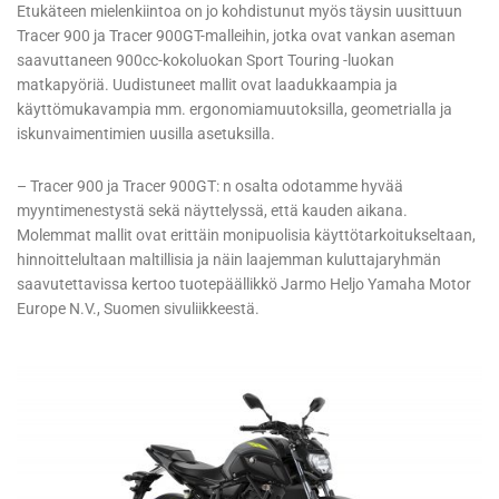
Etukäteen mielenkiintoa on jo kohdistunut myös täysin uusittuun
Tracer 900 ja Tracer 900GT-malleihin, jotka ovat vankan aseman
saavuttaneen 900cc-kokoluokan Sport Touring -luokan
matkapyöriä. Uudistuneet mallit ovat laadukkaampia ja
käyttömukavampia mm. ergonomiamuutoksilla, geometrialla ja
iskunvaimentimien uusilla asetuksilla.
– Tracer 900 ja Tracer 900GT: n osalta odotamme hyvää
myyntimenestystä sekä näyttelyssä, että kauden aikana.
Molemmat mallit ovat erittäin monipuolisia käyttötarkoitukseltaan,
hinnoittelultaan maltillisia ja näin laajemman kuluttajaryhmän
saavutettavissa kertoo tuotepäällikkö Jarmo Heljo Yamaha Motor
Europe N.V., Suomen sivuliikkeestä.