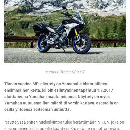
Yamaha Tracer 900 GT
Tämän vuoden MP-näyttely on Yamahalle historiallinen
ensimmäinen kerta, jolloin esiintyminen tapahtuu 1.7.2017
aloittaneena Yamahan maatoimistona. Näyttely on myös
Yamahan uutuusmallien määrältä varsin kattava, osastolla on
esillä yhteensä seitsemän uutuutta.
Näyttelyssä eniten mielenkiintoa tulee herättämään NIKEN, joka on
ensimmäinen kallistamalla kääntyvä 3-pyöräinen moottoripyörä.