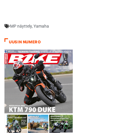
messuilla marraskuussa
2017 ja on nyt ensi kertaa
Suomessa esillä. NIKEN
mullistaa ajoelämyksen, se
MP näyttely
,
Yamaha
on jotain ennen
kokematonta. Sen
ajotekniikka ja hallittavuus
UUSIN NUMERO
ovat samanlaiset kuin
sporttipyörässä ja
rengaspito sekä ajotuntuma
ovat erinomaisella tasolla.
Etukäteen mielenkiintoa on
jo…