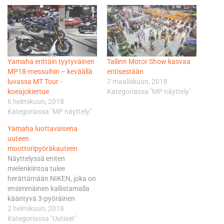
Yamaha erittäin tyytyväinen
Tallinn Motor Show kasvaa
MP18-messuihin – keväällä
entisestään
luvassa MT Tour -
7 maaliskuun, 2018
koeajokiertue
Kategoriassa "MP näyttely"
6 helmikuun, 2018
Kategoriassa "MP näyttely"
Yamaha luottavaisena
uuteen
moottoripyöräkauteen
Näyttelyssä eniten
mielenkiintoa tulee
herättämään NIKEN, joka on
ensimmäinen kallistamalla
kääntyvä 3-pyöräinen
moottoripyörä. Pyörä
2 helmikuun, 2018
lanseerattiin Milanon Eicma-
Kategoriassa "Uutiset"