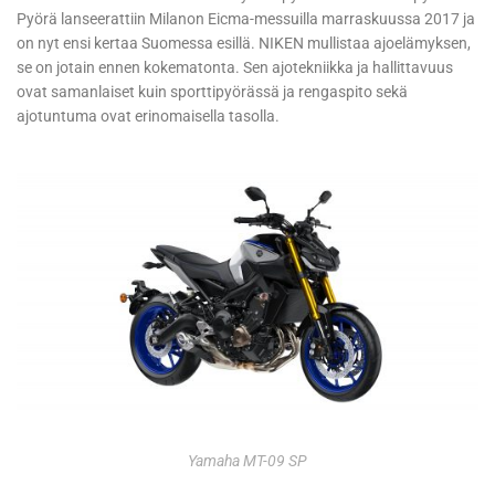
Pyörä lanseerattiin Milanon Eicma-messuilla marraskuussa 2017 ja
on nyt ensi kertaa Suomessa esillä. NIKEN mullistaa ajoelämyksen,
se on jotain ennen kokematonta. Sen ajotekniikka ja hallittavuus
ovat samanlaiset kuin sporttipyörässä ja rengaspito sekä
ajotuntuma ovat erinomaisella tasolla.
Yamaha MT-09 SP