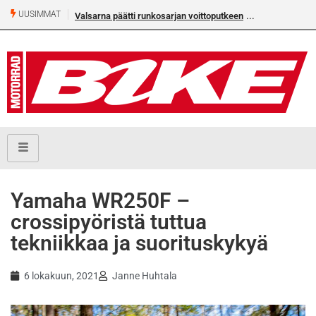
UUSIMMAT
Valsarna päätti runkosarjan voittoputkeen
Yamaha WR250F –
crossipyöristä tuttua
tekniikkaa ja suorituskykyä
6 lokakuun, 2021
Janne Huhtala