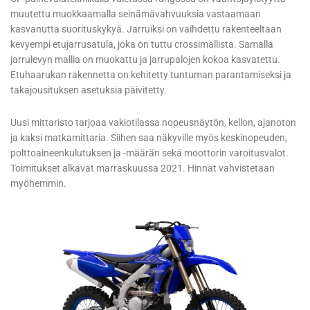
muutettu muokkaamalla seinämävahvuuksia vastaamaan
kasvanutta suorituskykyä. Jarruiksi on vaihdettu rakenteeltaan
kevyempi etujarrusatula, joka on tuttu crossimallista. Samalla
jarrulevyn mallia on muokattu ja jarrupalojen kokoa kasvatettu.
Etuhaarukan rakennetta on kehitetty tuntuman parantamiseksi ja
takajousituksen asetuksia päivitetty.
Uusi mittaristo tarjoaa vakiotilassa nopeusnäytön, kellon, ajanoton
ja kaksi matkamittaria. Siihen saa näkyville myös keskinopeuden,
polttoaineenkulutuksen ja -määrän sekä moottorin varoitusvalot.
Toimitukset alkavat marraskuussa 2021. Hinnat vahvistetaan
myöhemmin.