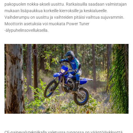
pakopuolen nokka-akseli uusittu. Ratkaisuilla saadaan valmistajan
mukaan lisäpaukkua korkeille kierroksille ja keskialueelle.
Vaihderumpu on uusittu ja vaihteiden pitäisi vaihtua sujuvammin.
Moottorin asetuksia voi muokata Power Tuner
-älypuhelinsovelluksella.
CF-painevalutekniikalla valetussa rungossa on vääntöjäykkyyttä