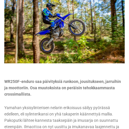
WR250F-enduro saa päivityksiä runkoon, jousitukseen, jarruihin
ja moottoriin. Osa muutoksista on peräisin tehokkaammasta
crossimallista.
Yamahan yksisylinterisen nelarin erikoisuus säilyy pyörässä
edelleen, eli sylinterikansi on yhä takaperin käännettyä mallia.
Pakoputki lähtee kannesta taaksepäin ja imusarja on suunnattu
eteenpäin. Ilmaottoa on nyt uusittu ja imukanavaa laajennettu ja