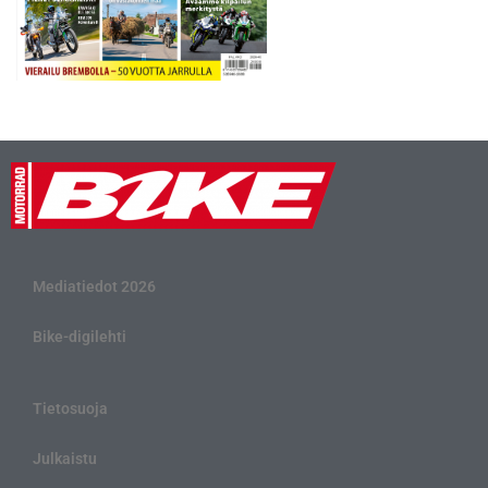
Mediatiedot 2026
Bike-digilehti
Tietosuoja
Julkaistu