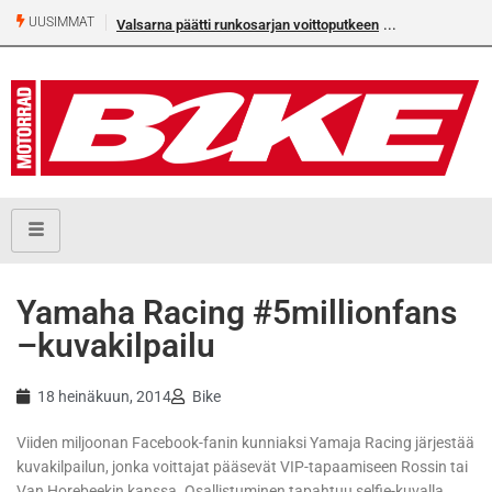
UUSIMMAT
Valsarna päätti runkosarjan voittoputkeen
Yamaha Racing #5millionfans
–kuvakilpailu
18 heinäkuun, 2014
Bike
Viiden miljoonan Facebook-fanin kunniaksi Yamaja Racing järjestää
kuvakilpailun, jonka voittajat pääsevät VIP-tapaamiseen Rossin tai
Van Horebeekin kanssa. Osallistuminen tapahtuu selfie-kuvalla