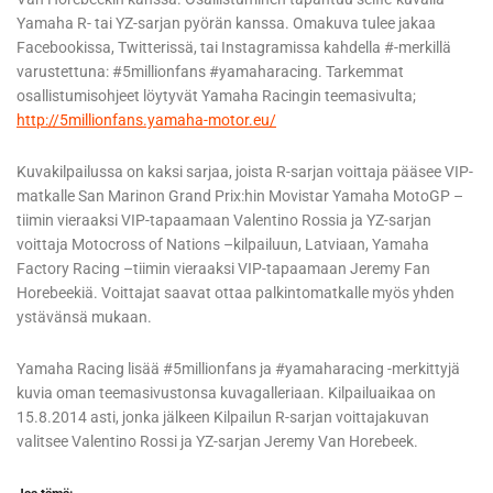
Yamaha R- tai YZ-sarjan pyörän kanssa. Omakuva tulee jakaa
Facebookissa, Twitterissä, tai Instagramissa kahdella #-merkillä
varustettuna: #5millionfans #yamaharacing. Tarkemmat
osallistumisohjeet löytyvät Yamaha Racingin teemasivulta;
http://5millionfans.yamaha-motor.eu/
Kuvakilpailussa on kaksi sarjaa, joista R-sarjan voittaja pääsee VIP-
matkalle San Marinon Grand Prix:hin Movistar Yamaha MotoGP –
tiimin vieraaksi VIP-tapaamaan Valentino Rossia ja YZ-sarjan
voittaja Motocross of Nations –kilpailuun, Latviaan, Yamaha
Factory Racing –tiimin vieraaksi VIP-tapaamaan Jeremy Fan
Horebeekiä. Voittajat saavat ottaa palkintomatkalle myös yhden
ystävänsä mukaan.
Yamaha Racing lisää #5millionfans ja #yamaharacing -merkittyjä
kuvia oman teemasivustonsa kuvagalleriaan. Kilpailuaikaa on
15.8.2014 asti, jonka jälkeen Kilpailun R-sarjan voittajakuvan
valitsee Valentino Rossi ja YZ-sarjan Jeremy Van Horebeek.