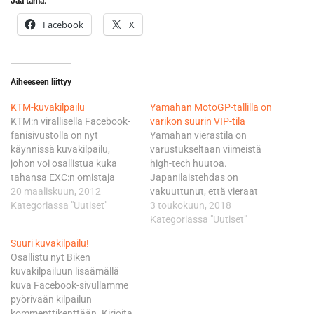
Jaa tämä:
Facebook
X
Aiheeseen liittyy
KTM-kuvakilpailu
Yamahan MotoGP-tallilla on
KTM:n virallisella Facebook-
varikon suurin VIP-tila
fanisivustolla on nyt
Yamahan vierastila on
käynnissä kuvakilpailu,
varustukseltaan viimeistä
johon voi osallistua kuka
high-tech huutoa.
tahansa EXC:n omistaja
Japanilaistehdas on
pyörän vuosimallista
20 maaliskuun, 2012
vakuuttunut, että vieraat
riippumatta. Osallistuakseen
Kategoriassa "Uutiset"
tulevat viihtymään MotoGP-
3 toukokuun, 2018
ei tarvitse kuin ladata
osakilpailujen
Kategoriassa "Uutiset"
sivustolle kuva itsestäsi
viikonloppuina. MotoGP-
Suuri kuvakilpailu!
pyörän kanssa. Neljä
tallin henkilöstö mukaan
Osallistu nyt Biken
parasta otosta palkitaan
lukien Valentino Rossi ja
kuvakilpailuun lisäämällä
500 €:n arvoisella
Maverick Vinales ovat
kuva Facebook-sivullamme
lahjakortilla, jolla voit
pystyneet vaikuttamaan
pyörivään kilpailun
hankkia uusia PowerWear-
suunnitteluun. Tila on
kommenttikenttään. Kirjoita