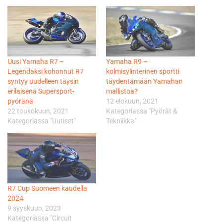
Uusi Yamaha R7 –
Yamaha R9 –
Legendaksi kohonnut R7
kolmisylinterinen sportti
syntyy uudelleen täysin
täydentämään Yamahan
erilaisena Supersport-
mallistoa?
pyöränä
12 elokuun, 2021
22 toukokuun, 2021
Kategoriassa "Pyörät &
Kategoriassa "Uutiset"
Tekniikka"
R7 Cup Suomeen kaudella
2024
9 syyskuun, 2023
Kategoriassa "Circuit