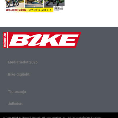
Mediatiedot 2026
Bike-digilehti
Tietosuoja
Julkaistu
© Copyright Motorrad Nordic AB, Karlavägen 96, 115 26 Stockholm, Sweden