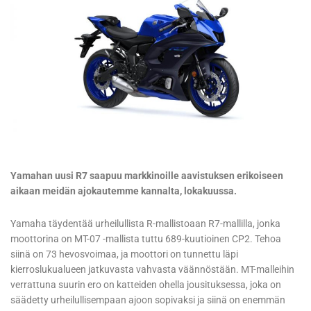
Yamahan uusi R7 saapuu markkinoille aavistuksen erikoiseen
aikaan meidän ajokautemme kannalta, lokakuussa.
Yamaha täydentää urheilullista R-mallistoaan R7-mallilla, jonka
moottorina on MT-07 -mallista tuttu 689-kuutioinen CP2. Tehoa
siinä on 73 hevosvoimaa, ja moottori on tunnettu läpi
kierroslukualueen jatkuvasta vahvasta väännöstään. MT-malleihin
verrattuna suurin ero on katteiden ohella jousituksessa, joka on
säädetty urheilullisempaan ajoon sopivaksi ja siinä on enemmän