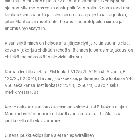
aikataulun mukaan ajaa jo 22.8., mutta samana viikonloppuna
ajetaan MM-motorcrossin osakilpailu Vantaalla. Kisaan tarvitaan
koulutuksen saaneita ja lisenssin omaavia järjestäjiä iso joukko,
joten Mäntsälän moottorikerho anoi endurokilpailun siirtoa ja
anomus hyväksyttiin.
Kisan siirtäminen on helpottanut järjestelyä ja reitin suunnittelua.
koska viljakorjuu ehditään tehdä sitä ennen ja paras marjakausi on
ohi eikä metsästyskään ole vielä alkanut.
Kärhän lenkillä ajetaan SM-luokat A125/2t, A250/4t, A vaoin, B
125/2t, B250/4t, B avoin, joukkuekisa, ja Suomen Cup luokissa V40.
V50 sekä kansalliset luokat C125/2t, C250/4t, C avoin sekä
merkkimestaruus.
Kerhojoukkuekisan joukkueessa on kolme A- tai B-luokan ajajaa.
Moottoripyöränmoottorin iskutilavuus on vapaa. Lisäksi saa
joukkueella olla yksi varamies.
Uutena joukkuekilpailuna ajetaan epävirallinen