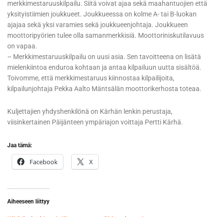
merkkimestaruuskilpailu. Siitä voivat ajaa sekä maahantuojien että
yksityistiimien joukkueet. Joukkueessa on kolme A- tai B-luokan
ajajaa sekä yksi varamies sekä joukkueenjohtaja. Joukkueen
moottoripyörien tulee olla samanmerkkisiä. Moottoriniskutilavuus
on vapaa.
– Merkkimestaruuskilpailu on uusi asia. Sen tavoitteena on lisätä
mielenkiintoa enduroa kohtaan ja antaa kilpailuun uutta sisältöä.
Toivomme, että merkkimestaruus kiinnostaa kilpailijoita,
kilpailunjohtaja Pekka Aalto Mäntsälän moottorikerhosta toteaa.
Kuljettajien yhdyshenkilönä on Kärhän lenkin perustaja,
viisinkertainen Päijänteen ympäriajon voittaja Pertti Kärhä.
Jaa tämä:
Facebook
X
Aiheeseen liittyy