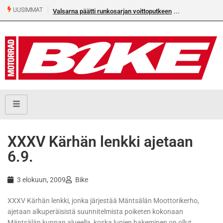
UUSIMMAT
Valsarna päätti runkosarjan voittoputkeen
XXXV Kärhän lenkki ajetaan
6.9.
3 elokuun, 2009
Bike
XXXV Kärhän lenkki, jonka järjestää Mäntsälän Moottorikerho,
ajetaan alkuperäisistä suunnitelmista poiketen kokonaan
Mäntsälän kunnan alueella, koska lupien hakeminen on ollut