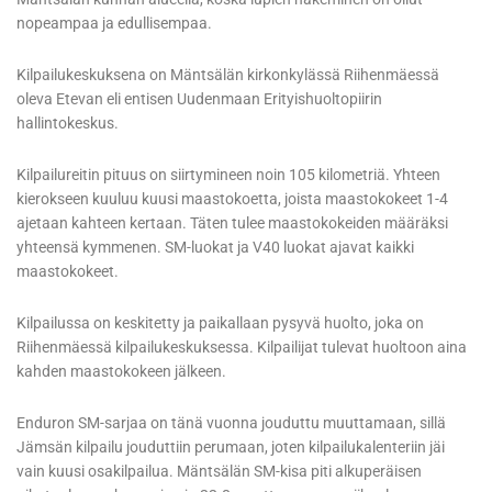
nopeampaa ja edullisempaa.
Kilpailukeskuksena on Mäntsälän kirkonkylässä Riihenmäessä
oleva Etevan eli entisen Uudenmaan Erityishuoltopiirin
hallintokeskus.
Kilpailureitin pituus on siirtymineen noin 105 kilometriä. Yhteen
kierokseen kuuluu kuusi maastokoetta, joista maastokokeet 1-4
ajetaan kahteen kertaan. Täten tulee maastokokeiden määräksi
yhteensä kymmenen. SM-luokat ja V40 luokat ajavat kaikki
maastokokeet.
Kilpailussa on keskitetty ja paikallaan pysyvä huolto, joka on
Riihenmäessä kilpailukeskuksessa. Kilpailijat tulevat huoltoon aina
kahden maastokokeen jälkeen.
Enduron SM-sarjaa on tänä vuonna jouduttu muuttamaan, sillä
Jämsän kilpailu jouduttiin perumaan, joten kilpailukalenteriin jäi
vain kuusi osakilpailua. Mäntsälän SM-kisa piti alkuperäisen