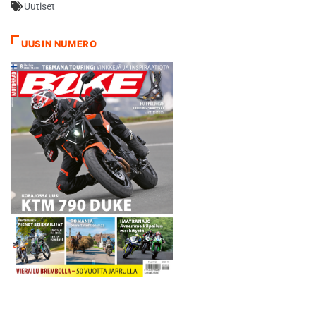
Uutiset
Haluamme, että saamme
maastot jatkossakin
käyttöömme ja samalla
UUSIN NUMERO
turvaamme kisan
jatkuvuuden, Kärhän lenkin
kilpailunjohtaja Jouko
Poutala kertoo. Eteläisessä…