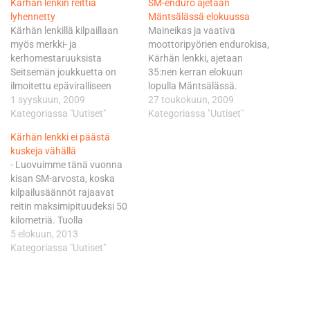
Kärhän lenkin reittiä
SM-enduro ajetaan
lyhennetty
Mäntsälässä elokuussa
Kärhän lenkillä kilpaillaan
Maineikas ja vaativa
myös merkki- ja
moottoripyörien endurokisa,
kerhomestaruuksista
Kärhän lenkki, ajetaan
Seitsemän joukkuetta on
35:nen kerran elokuun
ilmoitettu epäviralliseen
lopulla Mäntsälässä.
merkkimestaruuskilpailuun.
1 syyskuun, 2009
Järjestäjänä on Mäntsälän
27 toukokuun, 2009
Se ajetaan sunnuntaina 6.9.
Kategoriassa "Uutiset"
Moottorikerho.
Kategoriassa "Uutiset"
Mäntsälässä kauden
Kilpailupäiväksi oli jo
Kärhän lenkki ei päästä
toiseksi viimeisessä SM-
ilmoitettu 22.8., mutta
kuskeja vähällä
osakilpailussa, joka on
enduroväki neuvottelee
- Luovuimme tänä vuonna
samalla XXXV Kärhän lenkki.
mahdollisuudesta siirtää
kisan SM-arvosta, koska
Enduropyörien
kilpailu ajettavaksi
kilpailusäännöt rajaavat
merkkimestaruuskilpailu on
sunnuntaina 30.8. Päätös
reitin maksimipituudeksi 50
vielä epävirallinen, mutta
asiasta tehdään aivan
kilometriä. Tuolla
Kärhän lenkin järjestäjä,
lähipäivinä. Vantaalla 23.8.
reittipituudella pitäisi ajaa
5 elokuun, 2013
Mäntsälän Moottorikerho,
järjestettävä MM-
samoja pätkiä useaan
Kategoriassa "Uutiset"
pyrkii kisalla lisäämään
motocrosskilpailu vaatii
kertaan. Kun maastokokeen
mielenkiintoa lajia kohtaan.
useaksi päiväksi suuren
möyrii läpi useita satoja
Mestaruuskilpailuun on
joukon osaavaa
pyöriä, maasto kuluu
ilmoitettu neljä
järjestelyhenkilökuntaa,
tavattoman paljon.
moottoripyörämerkkiä,…
joten Kärhän lenkin…