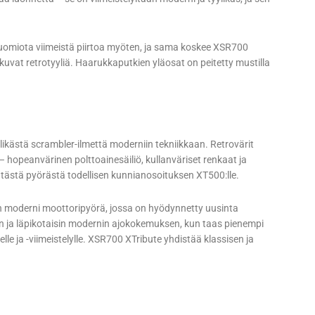
huomiota viimeistä piirtoa myöten, ja sama koskee XSR700
vat retrotyyliä. Haarukkaputkien yläosat on peitetty mustilla
yylikästä scrambler-ilmettä moderniin tekniikkaan. Retrovärit
 hopeanvärinen polttoainesäiliö, kullanväriset renkaat ja
 tästä pyörästä todellisen kunnianosoituksen XT500:lle.
äin moderni moottoripyörä, jossa on hyödynnetty uusinta
än ja läpikotaisin modernin ajokokemuksen, kun taas pienempi
lle ja -viimeistelylle. XSR700 XTribute yhdistää klassisen ja