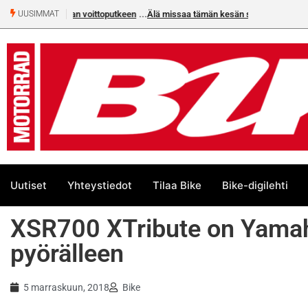
Älä missaa tämän kesän suurta Bike-numeroa!
UUSIMMAT
Uutiset
Yhteystiedot
Tilaa Bike
Bike-digilehti
XSR700 XTribute on Yamaha
pyörälleen
5 marraskuun, 2018
Bike