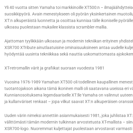
Yli 40 vuotta sitten Yamaha toi markkinoille XT500:n – ilmajäähdytteise
suosikkipyörä. Avain menestykseen oli pyörän yksinkertainen muotoilu,
XT:n alkuperäistä luonnetta ja osoittaa kunniaa tälle ikoniselle pyörälle
ulkoasu puolestaan mukailee klassista scrambler-mallia.
Ajattoman tyylikkään ulkoasun ja modernin tekniikan erityinen yhdistel
XSR700 XTribute ainutlaatuisine ominaisuuksineen antaa uudelle kulje
hyödyntää uusinta tekniikkaa sekä nauttia uskomattomasta ajokoke
XT-retromallin värit ja grafiikat suoraan vuodesta 1981
Vuosina 1976-1989 Yamahan XT500 oli todellinen kaupallinen menestys
tuotantojakson aikana tämä ikoninen malli oli saatavana useissa eri vär
Kunnianosoituksena legendaariselle XT:lle Yamaha on valinnut uuteen
ja kullanväriset renkaat – jopa vilkut saavat XT:n alkuperäisen oranssi
Uuden värin nimeksi annettiin asianmukaisesti 1981, joka juhlistaa X
välittömästi tämän modernin tulkinnan arvostetusta XT-mallista – s
XSR700-logo. Nuoremmat kuljettajat puolestaan arvostavat varmasti py