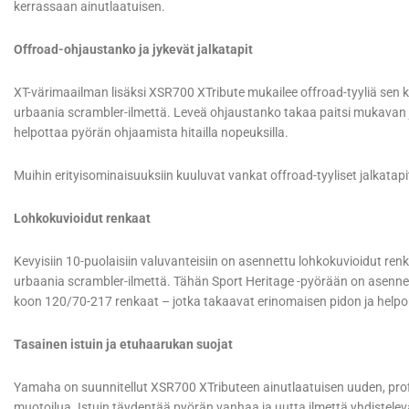
kerrassaan ainutlaatuisen.
Offroad-ohjaustanko ja jykevät jalkatapit
XT-värimaailman lisäksi XSR700 XTribute mukailee offroad-tyyliä se
urbaania scrambler-ilmettä. Leveä ohjaustanko takaa paitsi mukavan 
helpottaa pyörän ohjaamista hitailla nopeuksilla.
Muihin erityisominaisuuksiin kuuluvat vankat offroad-tyyliset jalkatap
Lohkokuvioidut renkaat
Kevyisiin 10-puolaisiin valuvanteisiin on asennettu lohkokuvioidut re
urbaania scrambler-ilmettä. Tähän Sport Heritage -pyörään on asenne
koon 120/70-217 renkaat – jotka takaavat erinomaisen pidon ja helpo
Tasainen istuin ja etuhaarukan suojat
Yamaha on suunnitellut XSR700 XTributeen ainutlaatuisen uuden, profii
muotoilua. Istuin täydentää pyörän vanhaa ja uutta ilmettä yhdistelevää