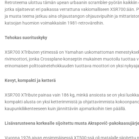
Retroteema ulottuu tämän upean urbaanin scrambler-pyörän kaikkiin osi
jotka sijaitsevat eri paikassa verrattuna vakiomalliseen XSR700:ään.
ja musta teema jatkuu aina ohjaustangon ohjausvipuihin ja mittariston t
katsojan huomion voimakkaisiin 1981-retroväreihin.
Tehokas suorituskyky
XSR700 XTributen ytimessä on Yamahan uskomattoman menestyksekäs j
rivimoottori, jonka Crossplane-konseptin mukainen muotoilu tuottaa
erinomaisen polttoainetehokkuuden tuottava moottori on yksi nykyaj
Kevyt, kompakti ja ketterä
XSR700 XTribute painaa vain 186 kg, minkä ansiosta se on yksi luokk
kompakti alusta on yksi ketterimmistä ja ohjattavimmista kokoonpano
kaupunkiliikenteeseen kuin jännittäviin ajomatkoihin tien päällä.
Lisävarusteena korkealle sijoitettu musta Akrapovič-pakokaasujärj
Vuonna 1976 aivan ensimmäisessä XT500:ssä oli matalalle sijoitettu p