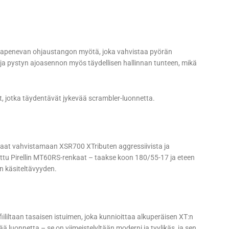
n kapenevan ohjaustangon myötä, joka vahvistaa pyörän
ja pystyn ajoasennon myös täydellisen hallinnan tunteen, mikä
it, jotka täydentävät jykevää scrambler-luonnetta.
nkaat vahvistamaan XSR700 XTributen aggressiivista ja
ttu Pirellin MT60RS-renkaat – taakse koon 180/55-17 ja eteen
n käsiteltävyyden.
liltaan tasaisen istuimen, joka kunnioittaa alkuperäisen XT:n
 luonnetta – se on viimeistelyltään moderni ja tyylikäs, ja sen