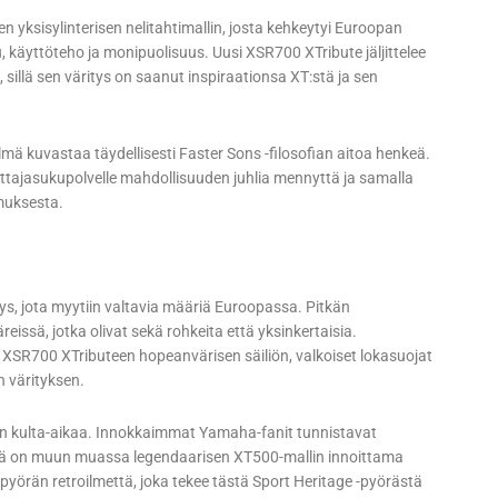
n yksisylinterisen nelitahtimallin, josta kehkeytyi Euroopan
 käyttöteho ja monipuolisuus. Uusi XSR700 XTribute jäljittelee
, sillä sen väritys on saanut inspiraationsa XT:stä ja sen
mä kuvastaa täydellisesti Faster Sons -filosofian aitoa henkeä.
ttajasukupolvelle mahdollisuuden juhlia mennyttä ja samalla
muksesta.
, jota myytiin valtavia määriä Euroopassa. Pitkän
eissä, jotka olivat sekä rohkeita että yksinkertaisia.
 XSR700 XTributeen hopeanvärisen säiliön, valkoiset lokasuojat
n värityksen.
T:n kulta-aikaa. Innokkaimmat Yamaha-fanit tunnistavat
iinä on muun muassa legendaarisen XT500-mallin innoittama
örän retroilmettä, joka tekee tästä Sport Heritage -pyörästä