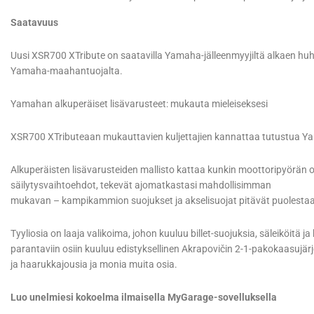
Saatavuus
Uusi XSR700 XTribute on saatavilla Yamaha-jälleenmyyjiltä alkaen huht
Yamaha-maahantuojalta.
Yamahan alkuperäiset lisävarusteet: mukauta mieleiseksesi
XSR700 XTributeaan mukauttavien kuljettajien kannattaa tutustua Ya
Alkuperäisten lisävarusteiden mallisto kattaa kunkin moottoripyörän os
säilytysvaihtoehdot, tekevät ajomatkastasi mahdollisimman
mukavan – kampikammion suojukset ja akselisuojat pitävät puolesta
Tyyliosia on laaja valikoima, johon kuuluu billet-suojuksia, säleiköitä ja
parantaviin osiin kuuluu edistyksellinen Akrapovičin 2-1-pakokaasujärj
ja haarukkajousia ja monia muita osia.
Luo unelmiesi kokoelma ilmaisella MyGarage-sovelluksella