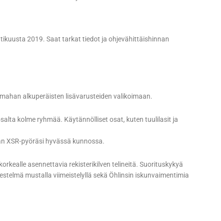
ikuusta 2019. Saat tarkat tiedot ja ohjevähittäishinnan
mahan alkuperäisten lisävarusteiden valikoimaan.
alta kolme ryhmää. Käytännölliset osat, kuten tuulilasit ja
an XSR-pyöräsi hyvässä kunnossa.
 korkealle asennettavia rekisterikilven telineitä. Suorituskykyä
estelmä mustalla viimeistelyllä sekä Öhlinsin iskunvaimentimia