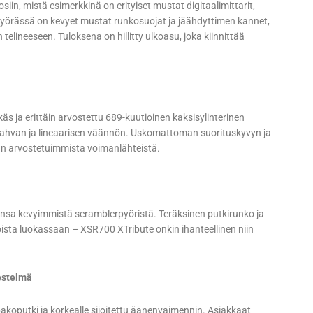
in, mistä esimerkkinä on erityiset mustat digitaalimittarit,
 Pyörässä on kevyet mustat runkosuojat ja jäähdyttimen kannet,
elineeseen. Tuloksena on hillitty ulkoasu, joka kiinnittää
a erittäin arvostettu 689-kuutioinen kaksisylinterinen
 vahvan ja lineaarisen väännön. Uskomattoman suorituskyvyn ja
an arvostetuimmista voimanlähteistä.
ansa kevyimmistä scramblerpyöristä. Teräksinen putkirunko ja
ista luokassaan – XSR700 XTribute onkin ihanteellinen niin
estelmä
akoputki ja korkealle sijoitettu äänenvaimennin. Asiakkaat