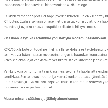
takaosaan on kohokuvioitu hienovarainen XTribute-logo.
Kaikkien Yamahan Sport Heritage -pyörien muotoiluun on kiinnitetty 
XTributea. Etuhaarukkaan on asennettu mustat kumisuojat, jotka huoku
muovisuojilla, jotka antavat etupäälle selkeän ja hillityn ilmeen.
Klassinen ja tyylikäs scrambler yhdistettynä moderniin tekniikkaan
XSR700 XTribute on todellinen helmi, sillä se yhdistelee täydellisesti t
toimivat väriltään mustan moottorin, rungon ja haarukan kontrastina –
valkoiset lokasuojat vahvistavat yksinkertaista vaikutelmaa ja tekevät
Vaikka pyörä on tuntumaltaan klassinen, se on siitä huolimatta eritt
tekniikkaa. Sen tehokas moottori ja ketterä runko tuottavat jännittäv
LED-takavalo ja LCD-mittarit tarjoavat kauniin kontrastin retroväritykse
modernin pyörän parhaat puolet.
Mustat mittarit, säätimet ja jäähdyttimen kannet