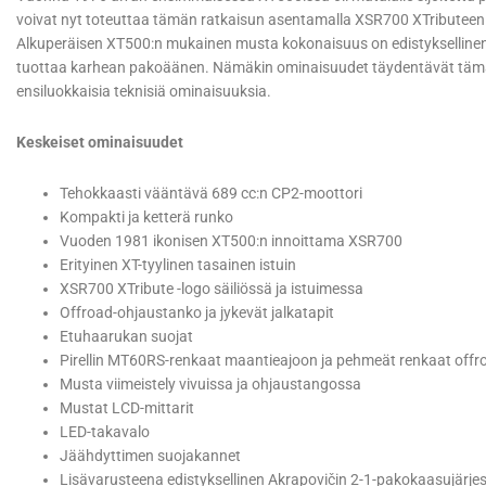
voivat nyt toteuttaa tämän ratkaisun asentamalla XSR700 XTributeen
Alkuperäisen XT500:n mukainen musta kokonaisuus on edistyksellinen 2-
tuottaa karhean pakoäänen. Nämäkin ominaisuudet täydentävät tämän
ensiluokkaisia teknisiä ominaisuuksia.
Keskeiset ominaisuudet
Tehokkaasti vääntävä 689 cc:n CP2-moottori
Kompakti ja ketterä runko
Vuoden 1981 ikonisen XT500:n innoittama XSR700
Erityinen XT-tyylinen tasainen istuin
XSR700 XTribute -logo säiliössä ja istuimessa
Offroad-ohjaustanko ja jykevät jalkatapit
Etuhaarukan suojat
Pirellin MT60RS-renkaat maantieajoon ja pehmeät renkaat offr
Musta viimeistely vivuissa ja ohjaustangossa
Mustat LCD-mittarit
LED-takavalo
Jäähdyttimen suojakannet
Lisävarusteena edistyksellinen Akrapovičin 2-1-pakokaasujärjest