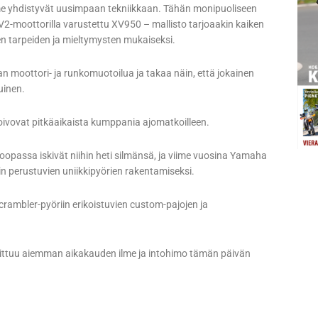
lme yhdistyvät uusimpaan tekniikkaan. Tähän monipuoliseen
V2-moottorilla varustettu XV950 – mallisto tarjoaakin kaiken
en tarpeiden ja mieltymysten mukaiseksi.
n moottori- ja runkomuotoilua ja takaa näin, että jokainen
uinen.
 toivovat pitkäaikaista kumppania ajomatkoilleen.
oopassa iskivät niihin heti silmänsä, ja viime vuosina Yamaha
hin perustuvien uniikkipyörien rakentamiseksi.
scrambler-pyöriin erikoistuvien custom-pajojen ja
ittuu aiemman aikakauden ilme ja intohimo tämän päivän