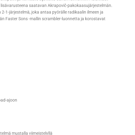
 lisävarusteena saatavan Akrapovič-pakokaasujärjestelmän.
1-järjestelmä, joka antaa pyörälle radikaalin ilmeen ja
 Faster Sons -mallin scrambler-luonnetta ja korostavat
oad-ajoon
elmä mustalla viimeistelyllä