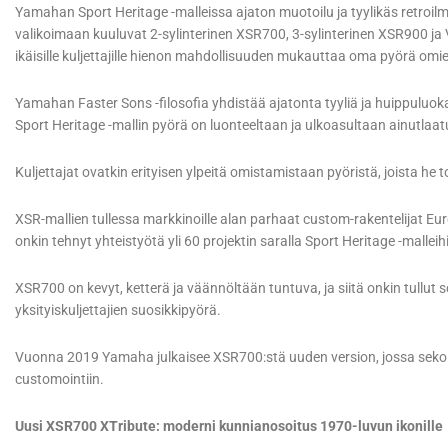
Yamahan Sport Heritage -malleissa ajaton muotoilu ja tyylikäs retroi
valikoimaan kuuluvat 2-sylinterinen XSR700, 3-sylinterinen XSR900 ja 
ikäisille kuljettajille hienon mahdollisuuden mukauttaa oma pyörä omi
Yamahan Faster Sons -filosofia yhdistää ajatonta tyyliä ja huippuluoka
Sport Heritage -mallin pyörä on luonteeltaan ja ulkoasultaan ainutlaat
Kuljettajat ovatkin erityisen ylpeitä omistamistaan pyöristä, joista he
XSR-mallien tullessa markkinoille alan parhaat custom-rakentelijat Eur
onkin tehnyt yhteistyötä yli 60 projektin saralla Sport Heritage -mallei
XSR700 on kevyt, ketterä ja väännöltään tuntuva, ja siitä onkin tullut 
yksityiskuljettajien suosikkipyörä.
Vuonna 2019 Yamaha julkaisee XSR700:stä uuden version, jossa seko
customointiin.
Uusi XSR700 XTribute: moderni kunnianosoitus 1970-luvun ikonille