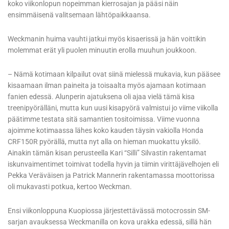
koko viikonlopun nopeimman kierrosajan ja pääsi näin
ensimmäisenä valitsemaan lähtöpaikkaansa.
Weckmanin huima vauhti jatkui myös kisaerissä ja hän voittikin
molemmat erät yli puolen minuutin erolla muuhun joukkoon.
– Nämä kotimaan kilpailut ovat siinä mielessä mukavia, kun pääsee
kisaamaan ilman paineita ja toisaalta myös ajamaan kotimaan
fanien edessä. Alunperin ajatuksena oli ajaa vielä tämä kisa
treenipyörälläni, mutta kun uusi kisapyörä valmistui jo viime viikolla
päätimme testata sitä samantien tositoimissa. Viime vuonna
ajoimme kotimaassa lähes koko kauden täysin vakiolla Honda
CRF150R pyörällä, mutta nyt alla on hieman muokattu yksilö.
Ainakin tämän kisan perusteella Kari “Silli” Silvastin rakentamat
iskunvaimentimet toimivat todella hyvin ja tiimin virittäjävelhojen eli
Pekka Veräväisen ja Patrick Mannerin rakentamassa moottorissa
oli mukavasti potkua, kertoo Weckman.
Ensi viikonloppuna Kuopiossa järjestettävässä motocrossin SM-
sarjan avauksessa Weckmanilla on kova urakka edessä, sillä hän