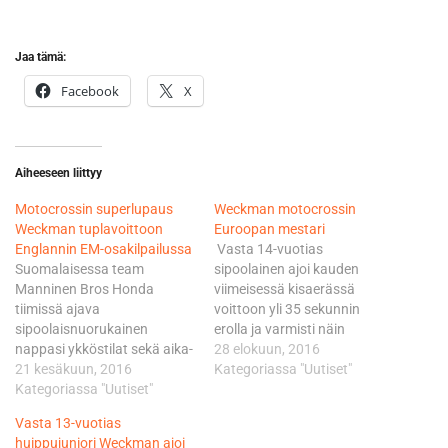
Jaa tämä:
Facebook
X
Aiheeseen liittyy
Motocrossin superlupaus
Weckman motocrossin
Weckman tuplavoittoon
Euroopan mestari
Englannin EM-osakilpailussa
Vasta 14-vuotias
Suomalaisessa team
sipoolainen ajoi kauden
Manninen Bros Honda
viimeisessä kisaerässä
tiimissä ajava
voittoon yli 35 sekunnin
sipoolaisnuorukainen
erolla ja varmisti näin
nappasi ykköstilat sekä aika-
mestaruuden ennen Norjan
28 elokuun, 2016
ajossa, että molemmissa
21 kesäkuun, 2016
Hakon Fredrikseniä. Team
Kategoriassa "Uutiset"
kisaerissä. - Luonnollisesti
Kategoriassa "Uutiset"
Manninen Bros Honda
olen todella tyytyväinen
kuljettajan vauhti oli siinä
Vasta 13-vuotias
viikonloppuun. Odotukset
määrin vauhdikasta, että
huippujuniori Weckman ajoi