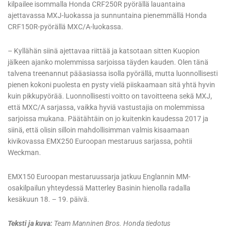
kilpailee isommalla Honda CRF250R pyörällä lauantaina
ajettavassa MXJ-luokassa ja sunnuntaina pienemmällä Honda
CRF150R-pyörällä MXC/A-luokassa.
– Kyllähän siinä ajettavaa riittää ja katsotaan sitten Kuopion
jälkeen ajanko molemmissa sarjoissa täyden kauden. Olen tänä
talvena treenannut pääasiassa isolla pyörällä, mutta luonnollisesti
pienen kokoni puolesta en pysty vielä piiskaamaan sitä yhtä hyvin
kuin pikkupyörää. Luonnollisesti voitto on tavoitteena sekä MXJ,
että MXC/A sarjassa, vaikka hyviä vastustajia on molemmissa
sarjoissa mukana. Päätähtäin on jo kuitenkin kaudessa 2017 ja
siinä, että olisin silloin mahdollisimman valmis kisaamaan
kivikovassa EMX250 Euroopan mestaruus sarjassa, pohtii
Weckman.
EMX150 Euroopan mestaruussarja jatkuu Englannin MM-
osakilpailun yhteydessä Matterley Basinin hienolla radalla
kesäkuun 18. – 19. päivä.
Teksti ja kuva:
Team Manninen Bros. Honda tiedotus