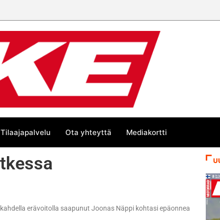
Tilaajapalvelu
Ota yhteyttä
Mediakortti
tkessa
U
 kahdella erävoitolla saapunut Joonas Näppi kohtasi epäonnea