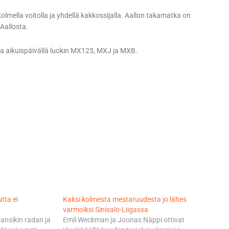
 kolmella voitolla ja yhdellä kakkossijalla. Aallon takamatka on
Aallosta.
 ja aikuispäivällä luokin MX125, MXJ ja MXB.
utta ei
Kaksi kolmesta mestaruudesta jo lähes
varmoiksi Sinisalo-Liigassa
Mansikin radan ja
Emil Weckman ja Joonas Näppi ottivat