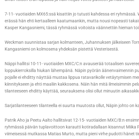
7-11- vuotiaiden MX65:ssä kisattiin jo tutusti kahdessa eri ryhmässä. 
erässä hän ehti kertaalleen kaatumaankin, mutta nousi nopeasti taka
Kasper Kangasniemi, tässä ryhmässä voitoista väännettiin hieman to
Weckman suunnistaa sarjan kolmanteen, Juhannuksen jälkeiseen Torni
Kangasniemi on kolmosena yhdeksän pistettä Vesterisestä.
Näppi hallitsi 10-11- vuotiaiden MXC/C:n avauserää totaalisen suveree
loppukierroksilla hiukan lähempänä. Näpin pyörän äänenvaimennin puto
pojalle ei ehditty näyttää mustaa lippua ratavarikolle vetäytymisen me
kiinnitykseen ja ehti maaliin kakkosena. Näin hän mitä ilmeisimmin pel
tilanteeseen ehditty käyttää, seurauksena olisi ollut minuutin aikasakk
Sarjatilanteeseen tilanteella ei suurta muutosta ollut, Näpin johto o
Patrik Aho ja Peetu Aalto hallitsivat 12-15- vuotiaiden MXC/B:n ensim
ryhmässä päivän tuplavoittoon karautti kotiradallaan kisannut Miika 
viimeisessä mutkassa Matias Murto, mutta pieni virhe pudotti hänet t