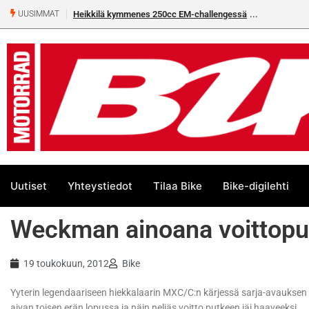
Heikkilä kymmenes 250cc EM-challengessä
UUSIMMAT
Uutiset
Yhteystiedot
Tilaa Bike
Bike-digilehti
Weckman ainoana voittopu
19 toukokuun, 2012
Bike
Yyterin legendaariseen hiekkalaarin MXC/C:n kärjessä sarja-avauksen
aivan toisen erän lopussa ja näin neljäs voitto putkeen jäi haaveeksi.