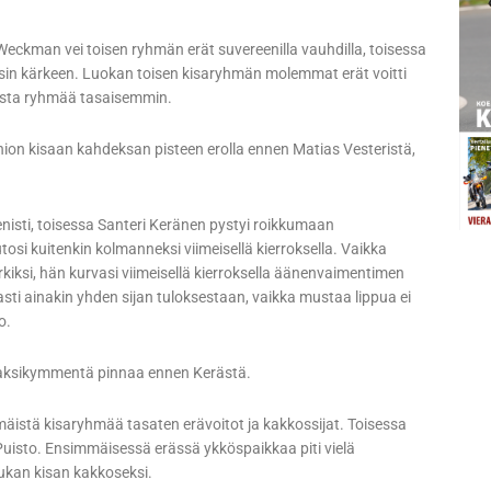
Weckman vei toisen ryhmän erät suvereenilla vauhdilla, toisessa
isin kärkeen. Luokan toisen kisaryhmän molemmat erät voitti
ista ryhmää tasaisemmin.
on kisaan kahdeksan pisteen erolla ennen Matias Vesteristä,
nisti, toisessa Santeri Keränen pystyi roikkumaan
si kuitenkin kolmanneksi viimeisellä kierroksella. Vaikka
rkiksi, hän kurvasi viimeisellä kierroksella äänenvaimentimen
asti ainakin yhden sijan tuloksestaan, vaikka mustaa lippua ei
o.
n kaksikymmentä pinnaa ennen Kerästä.
mäistä kisaryhmää tasaten erävoitot ja kakkossijat. Toisessa
Puisto. Ensimmäisessä erässä ykköspaikkaa piti vielä
iukan kisan kakkoseksi.