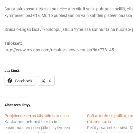
Sarjataulukossa kärjessä painelee Aho viittä vaille puhtaalla pelillä, eli
kymmenen pistettä, Murto puolestaan on vain kahden pisteen päässä 
Sinisalo-Liigan kisaviikonloppu jatkuu Yyterissä sunnuntaina nuoriso-
Tulokset:
http://www.mylaps.com/results/showevent.jsp?id=778145
Jaa tämä:
Facebook
X
Aiheeseen liittyy
Pohjoisen kierros käyntiin sateessa
Sää armahti kilpailijat, m
Kaakamon pehmeä hiekka imi
ratamestaria
ensimmäisten erien jälkeen yltyneen
Pelätyt sateet kiersivät 