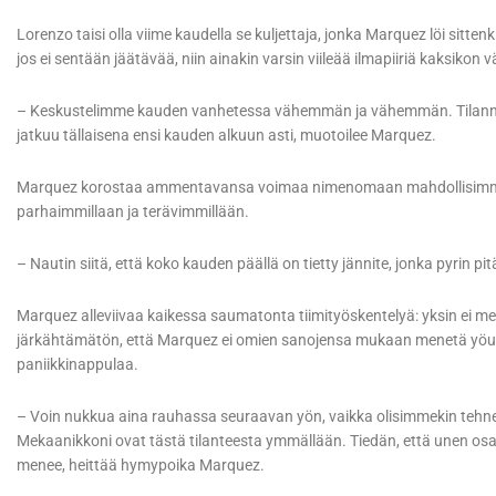
Lorenzo taisi olla viime kaudella se kuljettaja, jonka Marquez löi sittenki
jos ei sentään jäätävää, niin ainakin varsin viileää ilmapiiriä kaksikon väl
– Keskustelimme kauden vanhetessa vähemmän ja vähemmän. Tilanne 
jatkuu tällaisena ensi kauden alkuun asti, muotoilee Marquez.
Marquez korostaa ammentavansa voimaa nimenomaan mahdollisimman ko
parhaimmillaan ja terävimmillään.
– Nautin siitä, että koko kauden päällä on tietty jännite, jonka pyrin p
Marquez alleviivaa kaikessa saumatonta tiimityöskentelyä: yksin ei mes
järkähtämätön, että Marquez ei omien sanojensa mukaan menetä yöuniaa
paniikkinappulaa.
– Voin nukkua aina rauhassa seuraavan yön, vaikka olisimmekin tehneet
Mekaanikkoni ovat tästä tilanteesta ymmällään. Tiedän, että unen osalta
menee, heittää hymypoika Marquez.