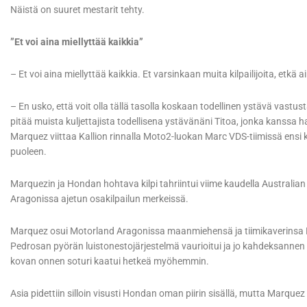
Näistä on suuret mestarit tehty.
”Et voi aina miellyttää kaikkia”
– Et voi aina miellyttää kaikkia. Et varsinkaan muita kilpailijoita, etkä 
– En usko, että voit olla tällä tasolla koskaan todellinen ystävä vast
pitää muista kuljettajista todellisena ystävänäni Titoa, jonka kanssa 
Marquez viittaa Kallion rinnalla Moto2-luokan Marc VDS-tiimissä ensi k
puoleen.
Marquezin ja Hondan hohtava kilpi tahriintui viime kaudella Australia
Aragonissa ajetun osakilpailun merkeissä.
Marquez osui Motorland Aragonissa maanmiehensä ja tiimikaverinsa 
Pedrosan pyörän luistonestojärjestelmä vaurioitui ja jo kahdeksannen
kovan onnen soturi kaatui hetkeä myöhemmin.
Asia pidettiin silloin visusti Hondan oman piirin sisällä, mutta Marquez v