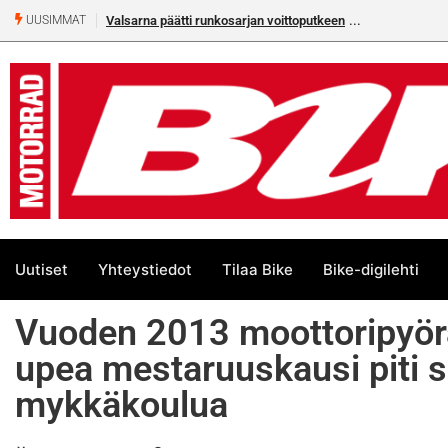
Valsarna päätti runkosarjan voittoputkeen
Älä missaa täm
UUSIMMAT
numeroa!
Uutiset
Yhteystiedot
Tilaa Bike
Bike-digilehti
Vuoden 2013 moottoripyörä
upea mestaruuskausi piti 
mykkäkoulua