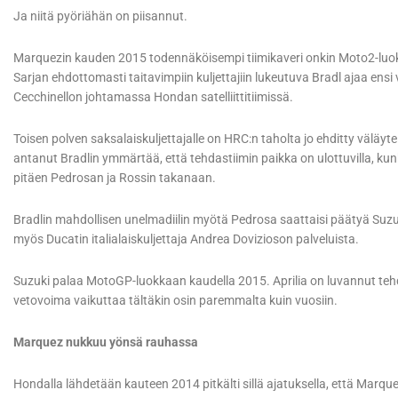
Ja niitä pyöriähän on piisannut.
Marquezin kauden 2015 todennäköisempi tiimikaveri onkin Moto2-luo
Sarjan ehdottomasti taitavimpiin kuljettajiin lukeutuva Bradl ajaa e
Cecchinellon johtamassa Hondan satelliittitiimissä.
Toisen polven saksalaiskuljettajalle on HRC:n taholta jo ehditty väläy
antanut Bradlin ymmärtää, että tehdastiimin paikka on ulottuvilla, kun
pitäen Pedrosan ja Rossin takanaan.
Bradlin mahdollisen unelmadiilin myötä Pedrosa saattaisi päätyä Suzuk
myös Ducatin italialaiskuljettaja Andrea Dovizioson palveluista.
Suzuki palaa MotoGP-luokkaan kaudella 2015. Aprilia on luvannut t
vetovoima vaikuttaa tältäkin osin paremmalta kuin vuosiin.
Marquez nukkuu yönsä rauhassa
Hondalla lähdetään kauteen 2014 pitkälti sillä ajatuksella, että Marq