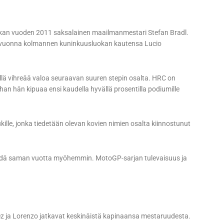
kan vuoden 2011 saksalainen maailmanmestari Stefan Bradl.
nsi vuonna kolmannen kuninkuusluokan kautensa Lucio
tellä vihreää valoa seuraavan suuren stepin osalta. HRC on
han hän kipuaa ensi kaudella hyvällä prosentilla podiumille
ille, jonka tiedetään olevan kovien nimien osalta kiinnostunut
ehdä saman vuotta myöhemmin. MotoGP-sarjan tulevaisuus ja
uez ja Lorenzo jatkavat keskinäistä kapinaansa mestaruudesta.