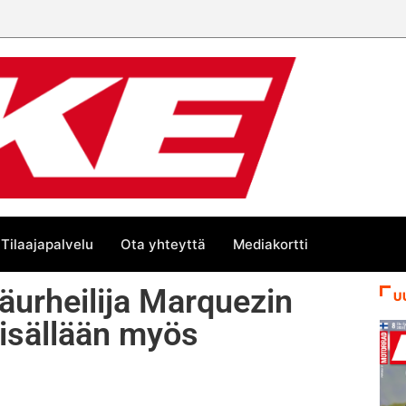
än kesän suurta Bike-
Tilaajapalvelu
Ota yhteyttä
Mediakortti
urheilija Marquezin
U
sisällään myös