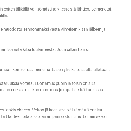
n eniten ällikällä välittömästi talvitesteistä lähtien. Se merkitsi,
illä.
muodostui rennommaksi vasta viimeisen kisan jälkeen ja
vasta kilpailutilanteesta. Juuri silloin hän on
itämään kontrollissa menemättä sen yli eikä toisaalta allekaan.
taruuksia voiteta. Luottamus puolin ja toisin on siksi
n edes silloin, kun moni muu jo tapailisi sitä kuuluisaa
 jonkin virheen. Voiton jälkeen se ei välttämättä onnistu!
 tilanteen pitäisi olla aivan päinvastoin, mutta näin se vain