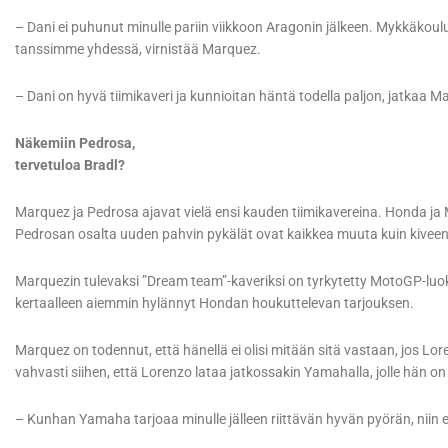
– Dani ei puhunut minulle pariin viikkoon Aragonin jälkeen. Mykkäkoul
tanssimme yhdessä, virnistää Marquez.
– Dani on hyvä tiimikaveri ja kunnioitan häntä todella paljon, jatkaa M
Näkemiin Pedrosa,
tervetuloa Bradl?
Marquez ja Pedrosa ajavat vielä ensi kauden tiimikavereina. Honda j
Pedrosan osalta uuden pahvin pykälät ovat kaikkea muuta kuin kiveen
Marquezin tulevaksi ”Dream team”-kaveriksi on tyrkytetty MotoGP-luok
kertaalleen aiemmin hylännyt Hondan houkuttelevan tarjouksen.
Marquez on todennut, että hänellä ei olisi mitään sitä vastaan, jos Lor
vahvasti siihen, että Lorenzo lataa jatkossakin Yamahalla, jolle hän on 
– Kunhan Yamaha tarjoaa minulle jälleen riittävän hyvän pyörän, niin e