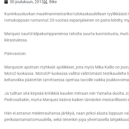
30 joulukuun, 2013
Bike
Kuninkuusluokan maailmanmestariksi tulokaskaudellaan tyylikkäästi tu
romukoppaan runtannut 20-vuotias espanjalainen on paitsi kiitelty, myös
Marquez nauttii kilpakumppaniensa taholta suurta kunnioitusta, mutt
kiirastulessa.
Päinvastoin.
Marquezin ajoittain röyhkeät ajoliikkeet, joita myös Mika Kallio on j
Moto2-luokassa. MotoGP-luokassa vallitsi välittömästi testikaudelta lä
keltanokka päätettiin tarvittaessa opettaa tavoille vaikka joukkovoimal
Ja tulihan sitä kirpeää kritiikkiä kauden mittaan niin Yamaha-duolta J
Pedrosaltakin, mutta Marquez käänsi kaiken tämänkin mestarillisesti
Hän ei antanut mielenrauhansa järkkyä, vaan jatkoi alusta loppuun val
periksiantamattomuudella, sekä tietenkin jopa ylivertaisella lahjakkuud