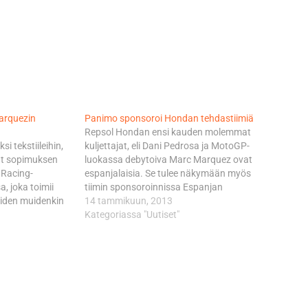
Marquezin
Panimo sponsoroi Hondan tehdastiimiä
Repsol Hondan ensi kauden molemmat
si tekstiileihin,
kuljettajat, eli Dani Pedrosa ja MotoGP-
ut sopimuksen
luokassa debytoiva Marc Marquez ovat
Racing-
espanjalaisia. Se tulee näkymään myös
, joka toimii
tiimin sponsoroinnissa Espanjan
eiden muidenkin
vaikeasta taloudellisesta tilanteesta
14 tammikuun, 2013
esta lähtien
huolimatta. Tiimin uudeksi
Kategoriassa "Uutiset"
lin kanssa
yhteistyökumppaniksi tulee
6 Racing on
espanjalainen olutpanimo alkoholittoman
moninaisia
Estrella Galicia 0,0 -tuotemerkin
la varustettuna.
muodossa. Tämä ei tosin näy RC213V-
. - Ai miksikö?
pyörien värityksestä, vaan uuden
kumppanin logot komistavat…