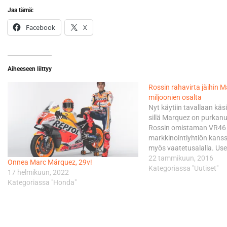
Jaa tämä:
Facebook
X
Aiheeseen liittyy
Rossin rahavirta jäihin 
miljoonien osalta
Nyt käytiin tavallaan käsik
sillä Marquez on purkan
Rossin omistaman VR46 
markkinointiyhtiön kanssa
myös vaatetusalalla. Us
kuljettajien ja tästä vuod
22 tammikuun, 2016
Onnea Marc Márquez, 29v!
myös Yamahan tehdastal
Kategoriassa "Uutiset"
17 helmikuun, 2022
sopimuksen omaava VR4
Kategoriassa "Honda"
toimittanut Marquezille 
fanituotteita MM93-logol
Mutta ei siis toimita enää
Mitä…