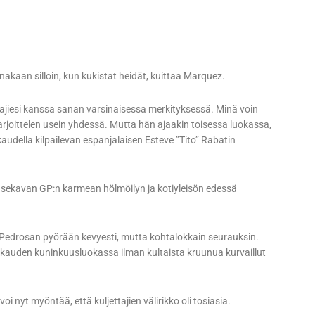
ainakaan silloin, kun kukistat heidät, kuittaa Marquez.
ustajiesi kanssa sanan varsinaisessa merkityksessä. Minä voin
harjoittelen usein yhdessä. Mutta hän ajaakin toisessa luokassa,
audella kilpailevan espanjalaisen Esteve ”Tito” Rabatin
n sekavan GP:n karmean hölmöilyn ja kotiyleisön edessä
Pedrosan pyörään kevyesti, mutta kohtalokkain seurauksin.
 kauden kuninkuusluokassa ilman kultaista kruunua kurvaillut
oi nyt myöntää, että kuljettajien välirikko oli tosiasia.