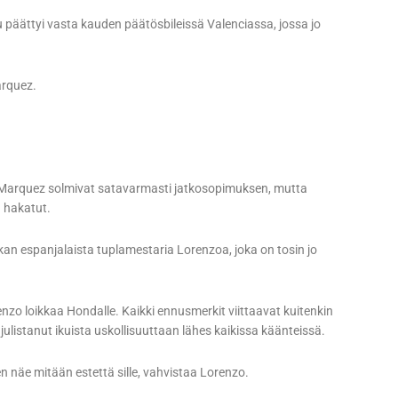
u päättyi vasta kauden päätösbileissä Valenciassa, jossa jo
arquez.
a Marquez solmivat satavarmasti jatkosopimuksen, mutta
 hakatut.
an espanjalaista tuplamestaria Lorenzoa, joka on tosin jo
enzo loikkaa Hondalle. Kaikki ennusmerkit viittaavat kuitenkin
julistanut ikuista uskollisuuttaan lähes kaikissa käänteissä.
n näe mitään estettä sille, vahvistaa Lorenzo.