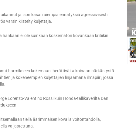
ikannut ja ison kasan aiempia ennätyksiä agressiivisesti
 varsin kiistelty kuljettaja.
a hänkään ei ole suinkaan koskematon kovankaan kritiikin
outunut harmikseen kokemaan, herättivät aikoinaan närkästystä
htien ja kokeneempien kuljettajien linjaamana ilmapiiri, jossa
la.
orge Lorenzo-Valentino Rossi kuin Honda-tallikaverilta Dani
 edukseen.
itsemallaan tiellä äärimmäisen kovalla voitontahdolla,
ella valjastettuna.