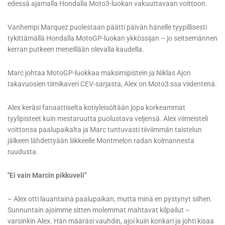
edessä ajamalla Hondalla Moto3-luokan vakuuttavaan voittoon.
Vanhempi Marquez puolestaan päätti päivän hänelle tyypillisesti
tykittämällä Hondalla MotoGP-luokan ykkössijan – jo seitsemännen
kerran putkeen meneillään olevalla kaudella.
Marc johtaa MotoGP-luokkaa maksimipistein ja Niklas Ajon
takavuosien tiimikaveri CEV-sarjasta, Alex on Moto3:ssa viidentenä.
Alex keräsi fanaattiselta kotiyleisöltään jopa korkeammat
tyylipisteet kuin mestaruutta puolustava veljensä. Alex viimeisteli
voittonsa paalupaikalta ja Marc tuntuvasti tiiviimmän taistelun
jälkeen lähdettyään liikkeelle Montmelon radan kolmannesta
ruudusta.
"Ei vain Marcin pikkuveli"
– Alex otti lauantaina paalupaikan, mutta minä en pystynyt siihen.
Sunnuntain ajoimme sitten molemmat mahtavat kilpailut –
varsinkin Alex. Hän määräsi vauhdin, ajoi kuin konkari ja johti kisaa