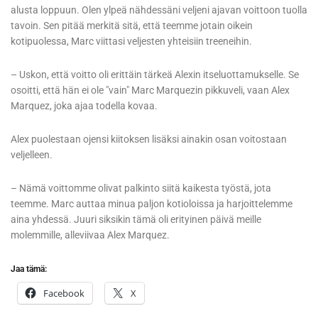
alusta loppuun. Olen ylpeä nähdessäni veljeni ajavan voittoon tuolla
tavoin. Sen pitää merkitä sitä, että teemme jotain oikein
kotipuolessa, Marc viittasi veljesten yhteisiin treeneihin.
– Uskon, että voitto oli erittäin tärkeä Alexin itseluottamukselle. Se
osoitti, että hän ei ole "vain" Marc Marquezin pikkuveli, vaan Alex
Marquez, joka ajaa todella kovaa.
Alex puolestaan ojensi kiitoksen lisäksi ainakin osan voitostaan
veljelleen.
– Nämä voittomme olivat palkinto siitä kaikesta työstä, jota
teemme. Marc auttaa minua paljon kotioloissa ja harjoittelemme
aina yhdessä. Juuri siksikin tämä oli erityinen päivä meille
molemmille, alleviivaa Alex Marquez.
Jaa tämä:
Facebook
X