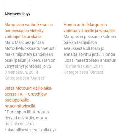
Aiheeseen liittyy
Marquezin vauhdikkaassa
Honda antoi Marquezin
perheessä on vietetty
vaihtaa viihteelle ja vapaalle
voitonjuhlia urakalla
Marquezin poissaolo kolmen
Marc Marquez johtaa
päivän testijakson
MotoGP-luokkaa tunnetusti
avauksesta oli tosin jo
maksimipistein kahdeksan
ennalta sovittu juttu. Honda
osakilpailun jälkeen. Hän on
lupasi maestrolleen ansaitun
venyttänyt johtonsa jo 72
vapaapäivän ja tilaisuuden
10 marraskuun, 2014
pisteeseen Yamahan kanssa
8 heinäkuun, 2014
juhlia mestaruuksia
Kategoriassa "Uutiset"
kahden vuoden
Kategoriassa "Uutiset"
pitemmän kaavan mukaan
jatkosopimukseen
veljensä Alexin ja hyvän
Jerez MotoGP: Kallio aika-
solmineeseen Valentino
ystävänsä Esteve Rabatin
ajossa 19. – Crutchlow
Rossiin ja Honda-
kanssa. Alex vuoli Moto3-
paalupaikalle
tallikaveriinsa Dani
luokan MM-kultaa ja Rabat
rataennätyksellä
Pedrosaan. Alex Marquez on
kiiltävintä Mika Kallion
” Parempaa lähtöruutua
puolestaan noussut
edestä Moto2:ssa. Rabat,
tietysti toivottiin, mutta
voitoillaan mukaan Moto3-
25, ja nuorempi Marquez, 18,
tosiasia on, että
luokan mestaruustaisteluun.
muodostavat…
kalustollisesti ei vain olla nyt
Aki Ajon johtaman Red Bull