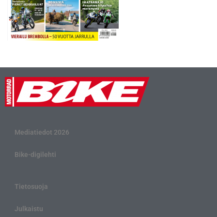
Mediatiedot 2026
Bike-digilehti
Tietosuoja
Julkaistu