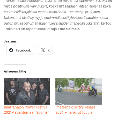
”
Tärkeintä tässä kohtaa on nuorten terveyden turvaaminen. Siirrolla on
myös positiivisia vaikutuksia, koska nyt saadaan yhteen alojensa kaksi
suurta eteläkarjalaista tapahtumabrändiä, Imatranajo ja Skynett.
Uskon, että tästä syntyy jo ensimmäisessä yhteisessä tapahtumassa
paljon hyvää puhumattakaan tulevaisuuden mahdollisuuksista”
, kertoo
Trailblazersin tapahtumatuottaja
Erno Salmela
.
Jaa tämä:
Facebook
X
Aiheeseen liittyy
Imatranajon Power Festival
Imatranajo siirtyy kesälle
2021-tapahtumaan Suomen
2021 – hankitut liput ja