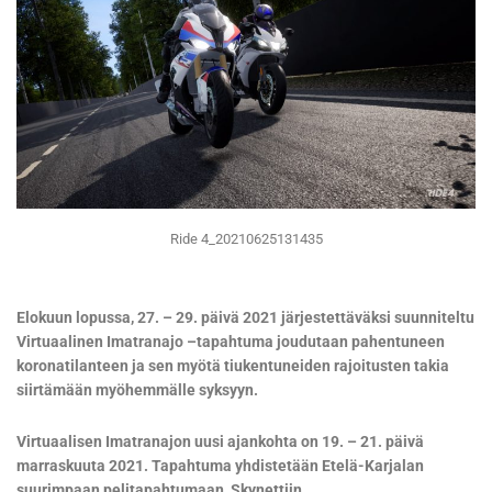
Ride 4_20210625131435
Elokuun lopussa, 27. – 29. päivä 2021 järjestettäväksi suunniteltu
Virtuaalinen Imatranajo –tapahtuma joudutaan pahentuneen
koronatilanteen ja sen myötä tiukentuneiden rajoitusten takia
siirtämään myöhemmälle syksyyn.
Virtuaalisen Imatranajon uusi ajankohta on 19. – 21. päivä
marraskuuta 2021. Tapahtuma yhdistetään Etelä-Karjalan
suurimpaan pelitapahtumaan, Skynettiin.