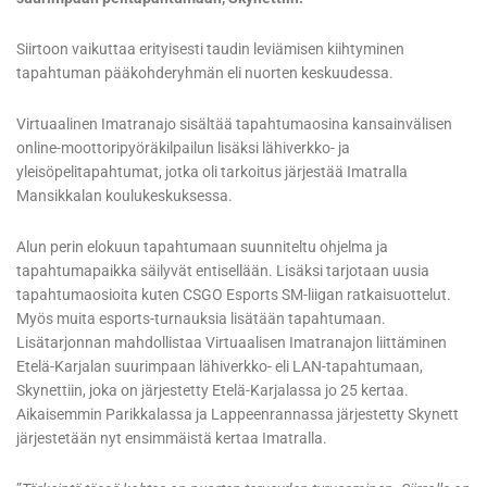
Siirtoon vaikuttaa erityisesti taudin leviämisen kiihtyminen
tapahtuman pääkohderyhmän eli nuorten keskuudessa.
Virtuaalinen Imatranajo sisältää tapahtumaosina kansainvälisen
online-moottoripyöräkilpailun lisäksi lähiverkko- ja
yleisöpelitapahtumat, jotka oli tarkoitus järjestää Imatralla
Mansikkalan koulukeskuksessa.
Alun perin elokuun tapahtumaan suunniteltu ohjelma ja
tapahtumapaikka säilyvät entisellään. Lisäksi tarjotaan uusia
tapahtumaosioita kuten CSGO Esports SM-liigan ratkaisuottelut.
Myös muita esports-turnauksia lisätään tapahtumaan.
Lisätarjonnan mahdollistaa Virtuaalisen Imatranajon liittäminen
Etelä-Karjalan suurimpaan lähiverkko- eli LAN-tapahtumaan,
Skynettiin, joka on järjestetty Etelä-Karjalassa jo 25 kertaa.
Aikaisemmin Parikkalassa ja Lappeenrannassa järjestetty Skynett
järjestetään nyt ensimmäistä kertaa Imatralla.