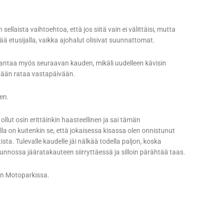
llaista vaihtoehtoa, että jos siitä vain ei välittäisi, mutta
ää etusijalla, vaikka ajohalut olisivat suunnattomat.
aarantaa myös seuraavan kauden, mikäli uudelleen kävisin
etään rataa vastapäivään.
een.
llut osin erittäinkin haasteellinen ja sai tämän
a on kuitenkin se, että jokaisessa kisassa olen onnistunut
. Tulevalle kaudelle jäi nälkää todella paljon, koska
unnossa jääratakauteen siirryttäessä ja silloin pärähtää taas.
en Motoparkissa.