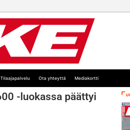
 trackin Euroopan Cupin mestari
Tilaajapalvelu
Ota yhteyttä
Mediakortti
600 -luokassa päättyi
U