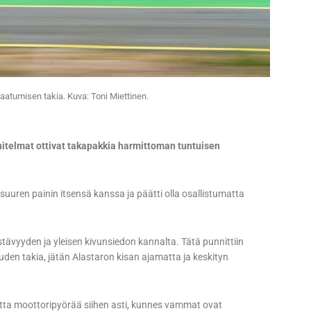
kaatumisen takia. Kuva: Toni Miettinen.
nitelmat ottivat takapakkia harmittoman tuntuisen
i suuren painin itsensä kanssa ja päätti olla osallistumatta
ävyyden ja yleisen kivunsiedon kannalta. Tätä punnittiin
uden takia, jätän Alastaron kisan ajamatta ja keskityn
amatta moottoripyörää siihen asti, kunnes vammat ovat