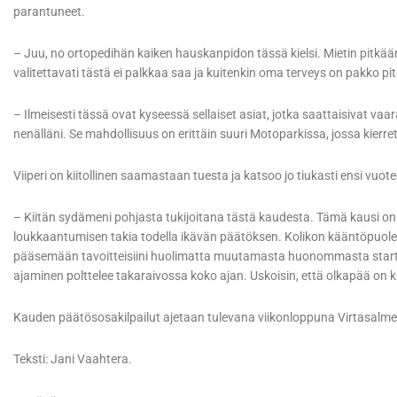
parantuneet.
– Juu, no ortopedihän kaiken hauskanpidon tässä kielsi. Mietin pitkään se
valitettavati tästä ei palkkaa saa ja kuitenkin oma terveys on pakko pit
– Ilmeisesti tässä ovat kyseessä sellaiset asiat, jotka saattaisivat v
nenälläni. Se mahdollisuus on erittäin suuri Motoparkissa, jossa kierr
Viiperi on kiitollinen saamastaan tuesta ja katsoo jo tiukasti ensi vuot
– Kiitän sydämeni pohjasta tukijoitana tästä kaudesta. Tämä kausi on o
loukkaantumisen takia todella ikävän päätöksen. Kolikon kääntöpuolell
pääsemään tavoitteisiini huolimatta muutamasta huonommasta startista
ajaminen polttelee takaraivossa koko ajan. Uskoisin, että olkapää on k
Kauden päätösosakilpailut ajetaan tulevana viikonloppuna Virtasalm
Teksti: Jani Vaahtera.