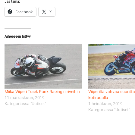
Jaa tämä:
Facebook
X
Aiheeseen liittyy
Miika Viiperi Track Punk Racingin riveihin
Viiperiltä vahvaa suoritt
11 marraskuun, 2019
kotiradalla
Kategoriassa "Uutiset"
1 heinäkuun, 2019
Kategoriassa "Uutiset"