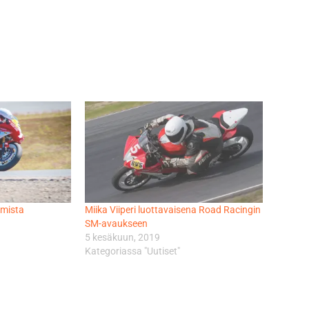
amista
Miika Viiperi luottavaisena Road Racingin
SM-avaukseen
5 kesäkuun, 2019
Kategoriassa "Uutiset"