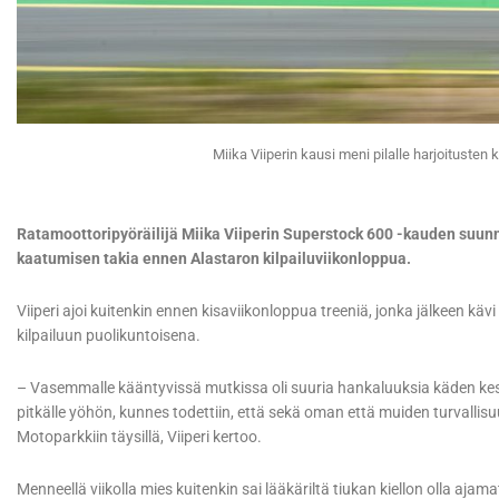
Miika Viiperin kausi meni pilalle harjoitusten 
Ratamoottoripyöräilijä Miika Viiperin Superstock 600 -kauden suun
kaatumisen takia ennen Alastaron kilpailuviikonloppua.
Viiperi ajoi kuitenkin ennen kisaviikonloppua treeniä, jonka jälkeen käv
kilpailuun puolikuntoisena.
– Vasemmalle kääntyvissä mutkissa oli suuria hankaluuksia käden kest
pitkälle yöhön, kunnes todettiin, että sekä oman että muiden turvallisu
Motoparkkiin täysillä, Viiperi kertoo.
Menneellä viikolla mies kuitenkin sai lääkäriltä tiukan kiellon olla aj