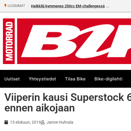
Heikkilä kymmenes 250cc EM-challengessä
Rantala flat
UUSIMMAT
Uutiset
Yhteystiedot
Tilaa Bike
Bike-digilehti
Viiperin kausi Superstock 
ennen aikojaan
15 elokuun, 2019
Janne Huhtala