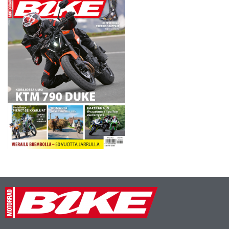
Stuntshowta, tarjouksia, ym
ym. Bileet avaa perjantaina
Dusters Streetbike Show…