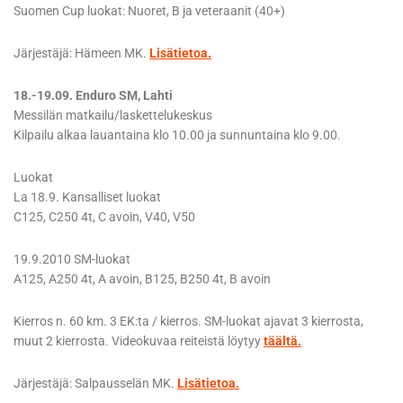
Suomen Cup luokat: Nuoret, B ja veteraanit (40+)
Järjestäjä: Hämeen MK.
Lisätietoa.
18.-19.09. Enduro SM, Lahti
Messilän matkailu/laskettelukeskus
Kilpailu alkaa lauantaina klo 10.00 ja sunnuntaina klo 9.00.
Luokat
La 18.9. Kansalliset luokat
C125, C250 4t, C avoin, V40, V50
19.9.2010 SM-luokat
A125, A250 4t, A avoin, B125, B250 4t, B avoin
Kierros n. 60 km. 3 EK:ta / kierros. SM-luokat ajavat 3 kierrosta,
muut 2 kierrosta. Videokuvaa reiteistä löytyy
täältä.
Järjestäjä: Salpausselän MK.
Lisätietoa.