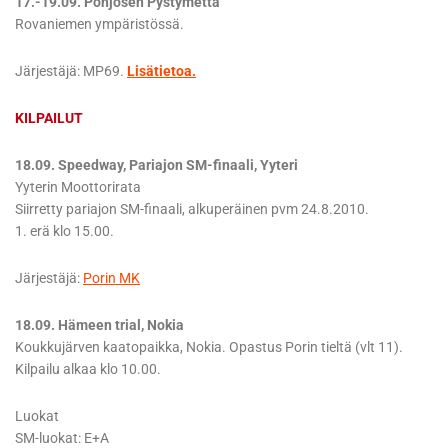
17.-19.09. Pohjosen Pystymettä
Rovaniemen ympäristössä.
Järjestäjä: MP69.
Lisätietoa.
KILPAILUT
18.09. Speedway, Pariajon SM-finaali, Yyteri
Yyterin Moottorirata
Siirretty pariajon SM-finaali, alkuperäinen pvm 24.8.2010.
1. erä klo 15.00.
Järjestäjä:
Porin MK
18.09. Hämeen trial, Nokia
Koukkujärven kaatopaikka, Nokia. Opastus Porin tieltä (vlt 11).
Kilpailu alkaa klo 10.00.
Luokat
SM-luokat: E+A