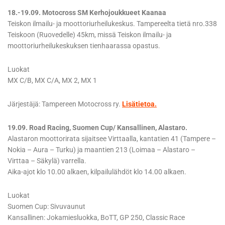
18.-19.09. Motocross SM Kerhojoukkueet Kaanaa
Teiskon ilmailu- ja moottoriurheilukeskus. Tampereelta tietä nro.338
Teiskoon (Ruovedelle) 45km, missä Teiskon ilmailu- ja
moottoriurheilukeskuksen tienhaarassa opastus.
Luokat
MX C/B, MX C/A, MX 2, MX 1
Järjestäjä: Tampereen Motocross ry.
Lisätietoa.
19.09. Road Racing, Suomen Cup/ Kansallinen, Alastaro.
Alastaron moottorirata sijaitsee Virttaalla, kantatien 41 (Tampere –
Nokia – Aura – Turku) ja maantien 213 (Loimaa – Alastaro –
Virttaa – Säkylä) varrella.
Aika-ajot klo 10.00 alkaen, kilpailulähdöt klo 14.00 alkaen.
Luokat
Suomen Cup: Sivuvaunut
Kansallinen: Jokamiesluokka, BoTT, GP 250, Classic Race