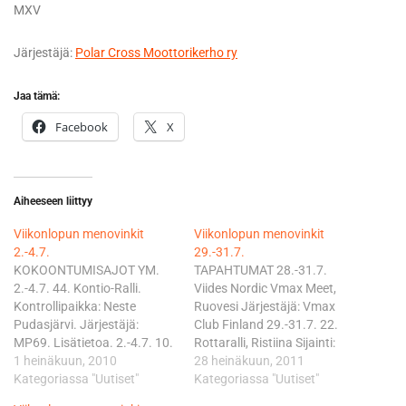
MXV
Järjestäjä:
Polar Cross Moottorikerho ry
Jaa tämä:
Facebook
X
Aiheeseen liittyy
Viikonlopun menovinkit
Viikonlopun menovinkit
2.-4.7.
29.-31.7.
KOKOONTUMISAJOT YM.
TAPAHTUMAT 28.-31.7.
2.-4.7. 44. Kontio-Ralli.
Viides Nordic Vmax Meet,
Kontrollipaikka: Neste
Ruovesi Järjestäjä: Vmax
Pudasjärvi. Järjestäjä:
Club Finland 29.-31.7. 22.
MP69. Lisätietoa. 2.-4.7. 10.
Rottaralli, Ristiina Sijainti:
Mongrel Run. Hailuoto,
1 heinäkuun, 2010
Löydön kartano, Ristiina,
28 heinäkuun, 2011
Rantasumppu. Järjestäjä:
Kategoriassa "Uutiset"
noin 10 km Mikkelistä
Kategoriassa "Uutiset"
Mongrel MC. Lisätietoa.
Lappeenrannan suuntaan.