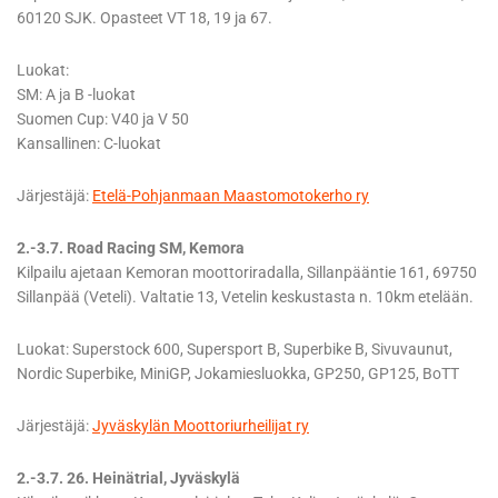
60120 SJK. Opasteet VT 18, 19 ja 67.
Luokat:
SM: A ja B -luokat
Suomen Cup: V40 ja V 50
Kansallinen: C-luokat
Järjestäjä:
Etelä-Pohjanmaan Maastomotokerho ry
2.-3.7. Road Racing SM, Kemora
Kilpailu ajetaan Kemoran moottoriradalla, Sillanpääntie 161, 69750
Sillanpää (Veteli). Valtatie 13, Vetelin keskustasta n. 10km etelään.
Luokat: Superstock 600, Supersport B, Superbike B, Sivuvaunut,
Nordic Superbike, MiniGP, Jokamiesluokka, GP250, GP125, BoTT
Järjestäjä:
Jyväskylän Moottoriurheilijat ry
2.-3.7. 26. Heinätrial, Jyväskylä