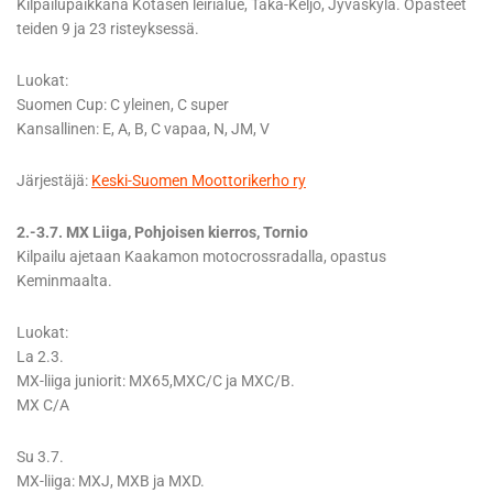
Kilpailupaikkana Kotasen leirialue, Taka-Keljo, Jyväskylä. Opasteet
teiden 9 ja 23 risteyksessä.
Luokat:
Suomen Cup: C yleinen, C super
Kansallinen: E, A, B, C vapaa, N, JM, V
Järjestäjä:
Keski-Suomen Moottorikerho ry
2.-3.7. MX Liiga, Pohjoisen kierros, Tornio
Kilpailu ajetaan Kaakamon motocrossradalla, opastus
Keminmaalta.
Luokat:
La 2.3.
MX-liiga juniorit: MX65,MXC/C ja MXC/B.
MX C/A
Su 3.7.
MX-liiga: MXJ, MXB ja MXD.