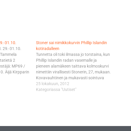
9.-31.10.
Stoner sai nimikkokurvin Phillip Islandin
29.-31.10.
kotiradalleen
, Tammela
Tunnetta oli toki ilmassa jo torstaina, kun
tatietä 2
Phillip Islandin radan vasemalle ja
estäjä: MP69 /
pieneen alamäkeen taittava kolmoskurvi
0. Äijä Kirpparin
nimettiin virallisesti Stonerin, 27, mukaan.
5. Lisätietoa.
Kovavauhtinen ja mukavasti sointuva
 Salo Klo 10-16.
”Stoner Corner” lukeutuu niihin
25 lokakuun, 2012
0.10. ATV
huippupaikkoihin, jossa pyörää limiitillä
Kategoriassa "Uutiset"
road Suunnistus
vievä maestro on villinnyt usein
pailupaikkana
kotiyleisönsä. Stonerilla on allaan peräti
viiden voiton putki Australian GP:stä.
Stoner sai…