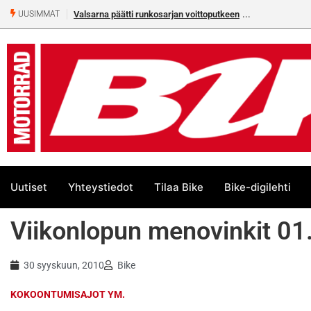
Valsarna päätti runkosarjan voittoputkeen
UUSIMMAT
Uutiset
Yhteystiedot
Tilaa Bike
Bike-digilehti
Viikonlopun menovinkit 01
30 syyskuun, 2010
Bike
KOKOONTUMISAJOT YM.