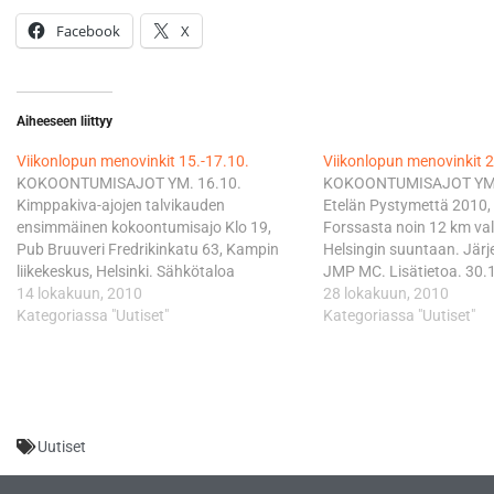
Facebook
X
Aiheeseen liittyy
Viikonlopun menovinkit 15.-17.10.
Viikonlopun menovinkit 2
KOKOONTUMISAJOT YM. 16.10.
KOKOONTUMISAJOT YM. 
Kimppakiva-ajojen talvikauden
Etelän Pystymettä 2010
ensimmäinen kokoontumisajo Klo 19,
Forssasta noin 12 km val
Pub Bruuveri Fredrikinkatu 63, Kampin
Helsingin suuntaan. Järj
liikekeskus, Helsinki. Sähkötaloa
JMP MC. Lisätietoa. 30.1
vastapäätä. Lisätietoa. MUUTA MotoGP,
14 lokakuun, 2010
Romppeet, Laitila Klo 9-1
28 lokakuun, 2010
Phillip Island, Australia Suorat lähetykset
Kategoriassa "Uutiset"
30.10. Mopo pihakirppis,
Kategoriassa "Uutiset"
Australiasta Nelonen Sport Pro:lla
Lisätietoa. KILPAILUT 3
seuraavasti Pe 15.10. 1. vapaat
Offroad, Joutsa ATV Off
harjoitukset klo 05.55-07.05 (MotoGP)
Cupin 5. osakilpailu. Kil
klo 07.05-08.10 (Moto2) La 16.10. 2.
Pitkäniemen maasto.…
vapaat harjoitukset klo 01.00-01.55
Uutiset
(125…