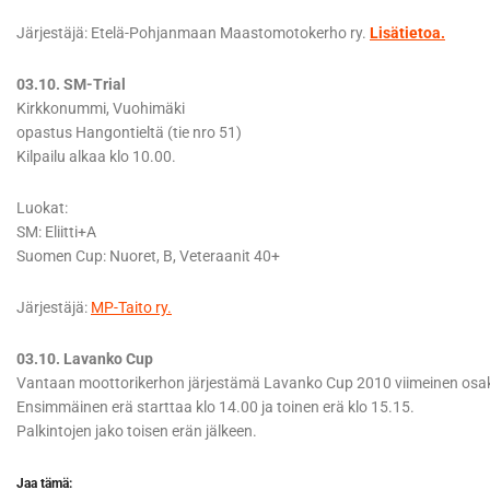
Järjestäjä: Etelä-Pohjanmaan Maastomotokerho ry.
Lisätietoa.
03.10. SM-Trial
Kirkkonummi, Vuohimäki
opastus Hangontieltä (tie nro 51)
Kilpailu alkaa klo 10.00.
Luokat:
SM: Eliitti+A
Suomen Cup: Nuoret, B, Veteraanit 40+
Järjestäjä:
MP-Taito ry.
03.10. Lavanko Cup
Vantaan moottorikerhon järjestämä Lavanko Cup 2010 viimeinen osak
Ensimmäinen erä starttaa klo 14.00 ja toinen erä klo 15.15.
Palkintojen jako toisen erän jälkeen.
Jaa tämä: