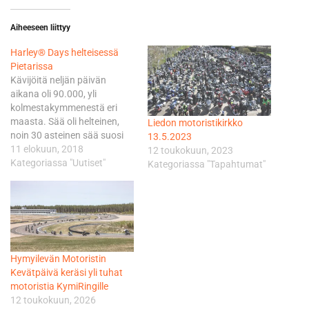
Aiheeseen liittyy
Harley® Days helteisessä
Pietarissa
Kävijöitä neljän päivän
aikana oli 90.000, yli
kolmestakymmenestä eri
maasta. Sää oli helteinen,
Liedon motoristikirkko
noin 30 asteinen sää suosi
13.5.2023
vieraita koko viikonlopun.
11 elokuun, 2018
12 toukokuun, 2023
Festivaaliin oli perinteisesti
Kategoriassa "Uutiset"
Kategoriassa "Tapahtumat"
vapaapääsy. Perinteiseen
Harley® Days paraatiin
osallistui huikeat 4000
motoristia. Paraati on yksi
Euroopan suurimmista.
Tänä vuonna paraati oli
Hymyilevän Motoristin
saanut uuden reitin ja reitti
Kevätpäivä keräsi yli tuhat
kulki mm. uusia siltoja…
motoristia KymiRingille
12 toukokuun, 2026