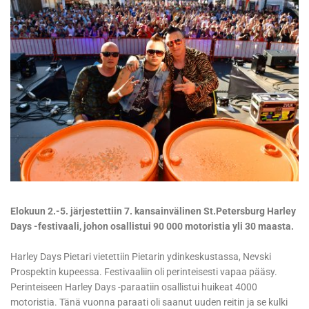
Elokuun 2.-5. järjestettiin 7. kansainvälinen St.Petersburg Harley
Days -festivaali, johon osallistui 90 000 motoristia yli 30 maasta.
Harley Days Pietari vietettiin Pietarin ydinkeskustassa, Nevski
Prospektin kupeessa. Festivaaliin oli perinteisesti vapaa pääsy.
Perinteiseen Harley Days -paraatiin osallistui huikeat 4000
motoristia. Tänä vuonna paraati oli saanut uuden reitin ja se kulki