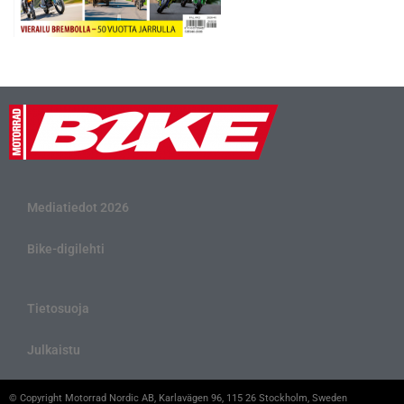
Mediatiedot 2026
Bike-digilehti
Tietosuoja
Julkaistu
© Copyright Motorrad Nordic AB, Karlavägen 96, 115 26 Stockholm, Sweden