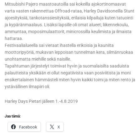
Mitsubishi Pajero maastoautoilla sai kokeilla ajokortinomaavat
varta vasten rakennettua Offroad-rataa, Harley Davidsoneilla Stunt
ajoesityksiä, tankotanssiesityksiä, erilaisia kilpailuja kuten tatuointi
ja kypäränmaalaus. Lisäksi lapsille oli omat alueet; liikennekoulu,
ammuntaa, moposimulaattorit, minicrossilla keulimista ja ilmaista
hattaraa.
Festivaalialueella sai vieraat ihastella erikoisia ja kauniita
moottoripyöriä, mukavan leppoisan tunnelman kera, silmänruokaa
unohtamatta miehille sekä naisille.
Tapahtuman järjestelyt toimivat hyvin ja suomalaisilta saaduista
palautteista yksikään ei ollut negatiivista vaan posiviitista ja moni
ensikertalainen hämmästeli miten hyvin kaikki toimi ja miten rento ja
ystävällinen ilmapiiri oli.
Harley Days Pietari jälleen 1.-4.8.2019
Jaa tämä:
Facebook
X