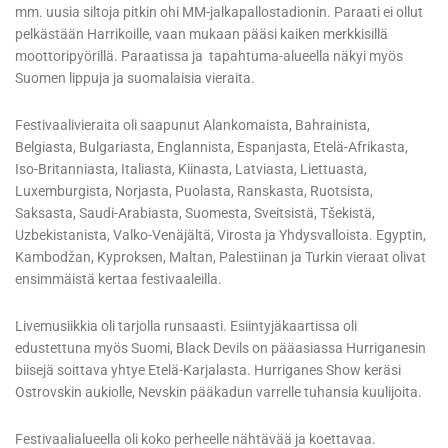
mm. uusia siltoja pitkin ohi MM-jalkapallostadionin. Paraati ei ollut
pelkästään Harrikoille, vaan mukaan pääsi kaiken merkkisillä
moottoripyörillä. Paraatissa ja tapahtuma-alueella näkyi myös
Suomen lippuja ja suomalaisia vieraita.
Festivaalivieraita oli saapunut Alankomaista, Bahrainista,
Belgiasta, Bulgariasta, Englannista, Espanjasta, Etelä-Afrikasta,
Iso-Britanniasta, Italiasta, Kiinasta, Latviasta, Liettuasta,
Luxemburgista, Norjasta, Puolasta, Ranskasta, Ruotsista,
Saksasta, Saudi-Arabiasta, Suomesta, Sveitsistä, Tšekistä,
Uzbekistanista, Valko-Venäjältä, Virosta ja Yhdysvalloista. Egyptin,
Kambodžan, Kyproksen, Maltan, Palestiinan ja Turkin vieraat olivat
ensimmäistä kertaa festivaaleilla.
Livemusiikkia oli tarjolla runsaasti. Esiintyjäkaartissa oli
edustettuna myös Suomi, Black Devils on pääasiassa Hurriganesin
biisejä soittava yhtye Etelä-Karjalasta. Hurriganes Show keräsi
Ostrovskin aukiolle, Nevskin pääkadun varrelle tuhansia kuulijoita.
Festivaalialueella oli koko perheelle nähtävää ja koettavaa.