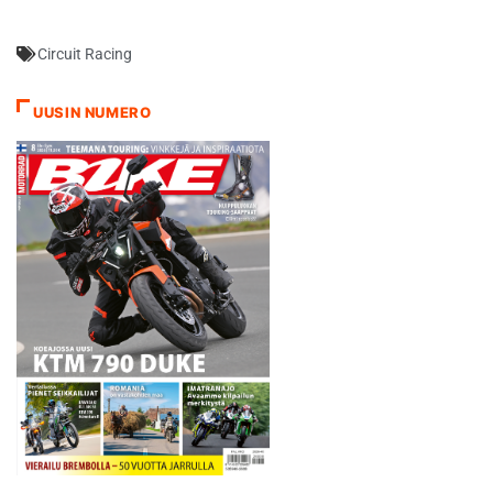
1. juniorit pienellä radalla eli
50-, 65- sekä aloittelevat
Circuit Racing
85cc-kuljettajat ja 2.
harrastajat/aktiivikuljettajat
isolla radalla. - Nokian rata
UUSIN NUMERO
poikkeaa perinteisestä
suomalaisesta
motocrossradasta hyvinkin
paljon, sillä se…