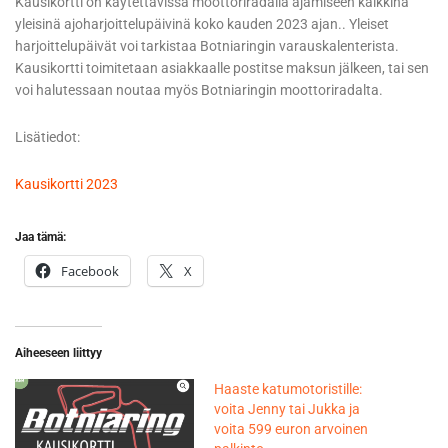
Kausikortti on käytettävissä moottoriradalla ajamiseen kaikkina
yleisinä ajoharjoittelupäivinä koko kauden 2023 ajan.. Yleiset
harjoittelupäivät voi tarkistaa Botniaringin varauskalenterista.
Kausikortti toimitetaan asiakkaalle postitse maksun jälkeen, tai sen
voi halutessaan noutaa myös Botniaringin moottoriradalta.
Lisätiedot:
Kausikortti 2023
Jaa tämä:
Facebook
X
Aiheeseen liittyy
Haaste katumotoristille:
voita Jenny tai Jukka ja
voita 599 euron arvoinen