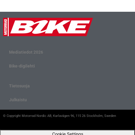
Mediatiedot 2026
Bike-digilehti
Tietosuoja
Julkaistu
© Copyright Motorrad Nordic AB, Karlavägen 96, 115 26 Stockholm, Sweden
Cookie Settings