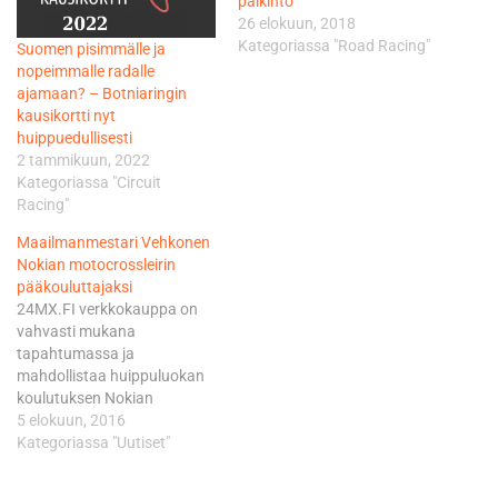
palkinto
26 elokuun, 2018
Kategoriassa "Road Racing"
Suomen pisimmälle ja
nopeimmalle radalle
ajamaan? – Botniaringin
kausikortti nyt
huippuedullisesti
2 tammikuun, 2022
Kategoriassa "Circuit
Racing"
Maailmanmestari Vehkonen
Nokian motocrossleirin
pääkouluttajaksi
24MX.FI verkkokauppa on
vahvasti mukana
tapahtumassa ja
mahdollistaa huippuluokan
koulutuksen Nokian
kovapintaisella radalla.
5 elokuun, 2016
Koulutus on kuljettajille
Kategoriassa "Uutiset"
täysin ilmainen ja koulutus
on jaettu kahteen luokkaan: