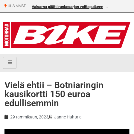
UUSIMMAT
Valsarna päätti runkosarjan voittoputkeen
Älä missaa tämän kesän suurta B
numeroa!
Vielä ehtii – Botniaringin
kausikortti 150 euroa
edullisemmin
29 tammikuun, 2023
Janne Huhtala