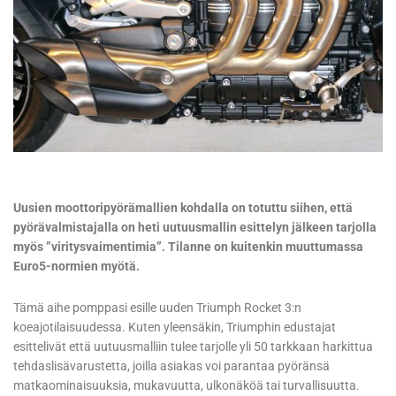
Uusien moottoripyörämallien kohdalla on totuttu siihen, että
pyörävalmistajalla on heti uutuusmallin esittelyn jälkeen tarjolla
myös ”viritysvaimentimia”. Tilanne on kuitenkin muuttumassa
Euro5-normien myötä.
Tämä aihe pomppasi esille uuden Triumph Rocket 3:n
koeajotilaisuudessa. Kuten yleensäkin, Triumphin edustajat
esittelivät että uutuusmalliin tulee tarjolle yli 50 tarkkaan harkittua
tehdaslisävarustetta, joilla asiakas voi parantaa pyöränsä
matkaominaisuuksia, mukavuutta, ulkonäköä tai turvallisuutta.