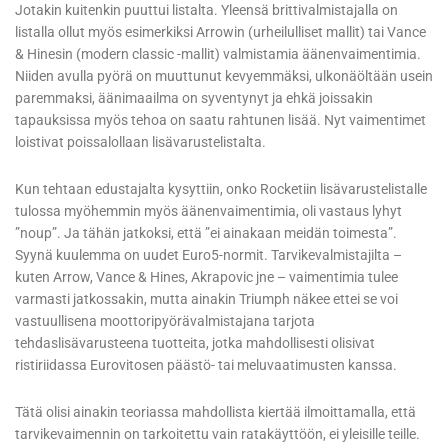
Jotakin kuitenkin puuttui listalta. Yleensä brittivalmistajalla on
listalla ollut myös esimerkiksi Arrowin (urheilulliset mallit) tai Vance
& Hinesin (modern classic -mallit) valmistamia äänenvaimentimia.
Niiden avulla pyörä on muuttunut kevyemmäksi, ulkonäöltään usein
paremmaksi, äänimaailma on syventynyt ja ehkä joissakin
tapauksissa myös tehoa on saatu rahtunen lisää. Nyt vaimentimet
loistivat poissalollaan lisävarustelistalta.
Kun tehtaan edustajalta kysyttiin, onko Rocketiin lisävarustelistalle
tulossa myöhemmin myös äänenvaimentimia, oli vastaus lyhyt
”noup”. Ja tähän jatkoksi, että ”ei ainakaan meidän toimesta”.
Syynä kuulemma on uudet Euro5-normit. Tarvikevalmistajilta –
kuten Arrow, Vance & Hines, Akrapovic jne – vaimentimia tulee
varmasti jatkossakin, mutta ainakin Triumph näkee ettei se voi
vastuullisena moottoripyörävalmistajana tarjota
tehdaslisävarusteena tuotteita, jotka mahdollisesti olisivat
ristiriidassa Eurovitosen päästö- tai meluvaatimusten kanssa.
Tätä olisi ainakin teoriassa mahdollista kiertää ilmoittamalla, että
tarvikevaimennin on tarkoitettu vain ratakäyttöön, ei yleisille teille.