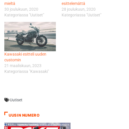
mieltä
esittelemättä
30 joulukuun, 2020
28 joulukuun, 2020
Kategoriassa "Uutiset"
Kategoriassa "Uutiset"
Kawasaki esitteli uuden
customin
21 maaliskuun, 2023
Kategoriassa "Kawasaki"
Uutiset
UUSIN NUMERO