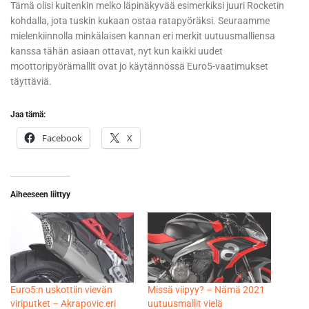
Tämä olisi kuitenkin melko läpinäkyvää esimerkiksi juuri Rocketin
kohdalla, jota tuskin kukaan ostaa ratapyöräksi. Seuraamme
mielenkiinnolla minkälaisen kannan eri merkit uutuusmalliensa
kanssa tähän asiaan ottavat, nyt kun kaikki uudet
moottoripyörämallit ovat jo käytännössä Euro5-vaatimukset
täyttäviä.
Jaa tämä:
Facebook
X
Aiheeseen liittyy
Euro5:n uskottiin vievän
Missä viipyy? – Nämä 2021
viriputket – Akrapovic eri
uutuusmallit vielä