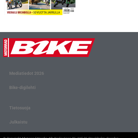
Mediatiedot 2026
Bike-digilehti
Tietosuoja
Julkaistu