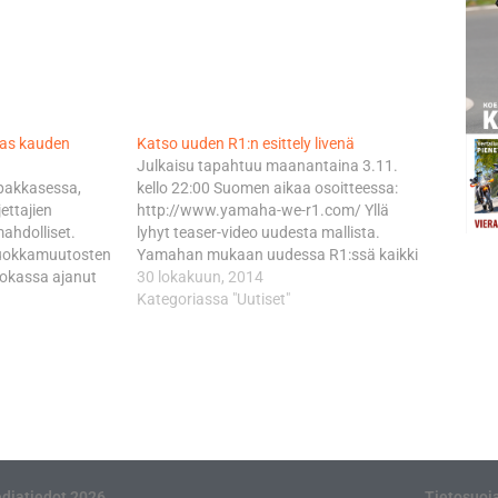
kas kauden
Katso uuden R1:n esittely livenä
Julkaisu tapahtuu maanantaina 3.11.
ä pakkasessa,
kello 22:00 Suomen aikaa osoitteessa:
jettajien
http://www.yamaha-we-r1.com/ Yllä
ahdolliset.
lyhyt teaser-video uudesta mallista.
 luokkamuutosten
Yamahan mukaan uudessa R1:ssä kaikki
uokassa ajanut
on muuttunut – paitsi nimi.
30 lokakuun, 2014
U20-luokkaan.
Kategoriassa "Uutiset"
 20-vuotiaille,
ä kilpaileville
simmäinen SM-
elta hienosti ja
ella hän ajoi
äivän puolessa
diatiedot 2026
Tietosuoj