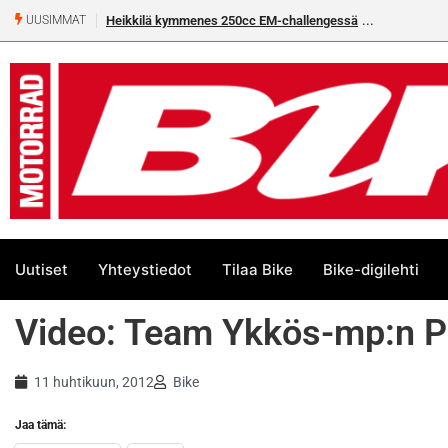
Heikkilä kymmenes 250cc EM-challengessä
UUSIMMAT
Uutiset
Yhteystiedot
Tilaa Bike
Bike-digilehti
Video: Team Ykkös-mp:n Pä
11 huhtikuun, 2012
Bike
Jaa tämä: