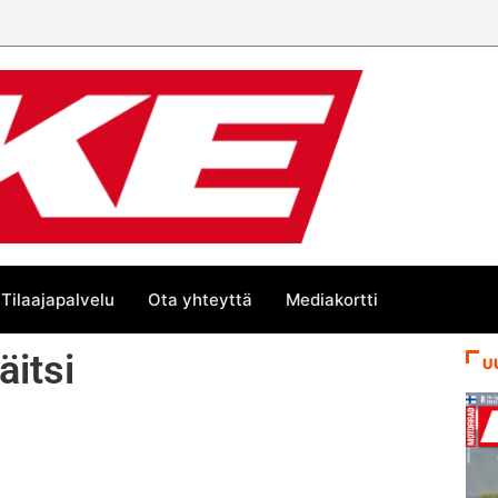
Tilaajapalvelu
Ota yhteyttä
Mediakortti
itsi
U