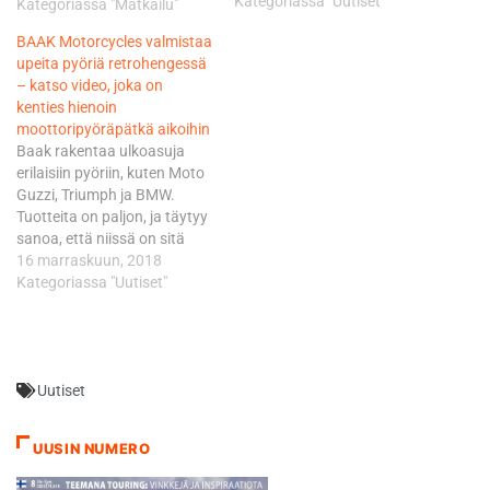
Luettelonumerosta. Testin
Kategoriassa "Uutiset"
Kategoriassa "Matkailu"
ohessa on myös tukeva
BAAK Motorcycles valmistaa
tietopaketti bensiineistä.
upeita pyöriä retrohengessä
Kannattaa lukea, sillä testin
– katso video, joka on
tulokset ovat erittäin
kenties hienoin
mielenkiintoiset. Lisäksi
moottoripyöräpätkä aikoihin
laboratoriokokeissa
Baak rakentaa ulkoasuja
bensojen ominaisuuksista
erilaisiin pyöriin, kuten Moto
paljastui hätkähdyttäviä
Guzzi, Triumph ja BMW.
asioita. Millä bensalla sinä
Tuotteita on paljon, ja täytyy
ajat ensi kesänä?
sanoa, että niissä on sitä
jotain. Kannattaa käydä
16 marraskuun, 2018
katsomassa heidän
Kategoriassa "Uutiset"
sivuiltaan kuvia pyöristä.
Videolla ei ole rankkaa
ryskettä, mutta se on omalla
tavallaan todella hieno.
Uutiset
Huomaa, ettei pätkää ole
kuvattu muutamassa
minuutissa ja budjettiakin…
UUSIN NUMERO