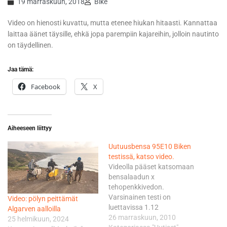
19 marraskuun, 2018
Bike
Video on hienosti kuvattu, mutta etenee hiukan hitaasti. Kannattaa
laittaa äänet täysille, ehkä jopa parempiin kajareihin, jolloin nautinto
on täydellinen.
Jaa tämä:
Facebook
X
Aiheeseen liittyy
Uutuusbensa 95E10 Biken
testissä, katso video.
Videolla pääset katsomaan
bensalaadun x
tehopenkkivedon.
Varsinainen testi on
Video: pölyn peittämät
luettavissa 1.12
Algarven aalloilla
ilmestyvästä Bike
26 marraskuun, 2010
25 helmikuun, 2024