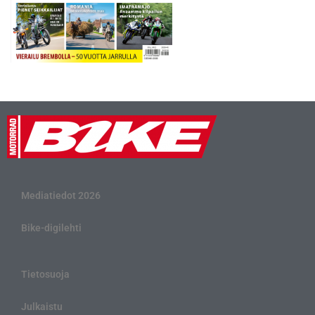
Mediatiedot 2026
Bike-digilehti
Tietosuoja
Julkaistu