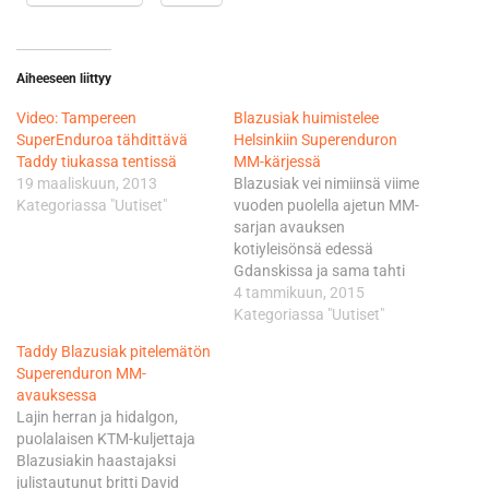
Aiheeseen liittyy
Video: Tampereen
Blazusiak huimistelee
SuperEnduroa tähdittävä
Helsinkiin Superenduron
Taddy tiukassa tentissä
MM-kärjessä
19 maaliskuun, 2013
Blazusiak vei nimiinsä viime
Kategoriassa "Uutiset"
vuoden puolella ajetun MM-
sarjan avauksen
kotiyleisönsä edessä
Gdanskissa ja sama tahti
jatkuu myöhään lauantai-
4 tammikuun, 2015
iltana Saksan Riesassa.
Kategoriassa "Uutiset"
KTM:ää kuskaava Blazusiak
Taddy Blazusiak pitelemätön
poimi eräsijoitussarjalla 1-3-
Superenduron MM-
2 SachsenArenalta ja 10 000
avauksessa
katsojan silmien edessä 54
Lajin herran ja hidalgon,
pistettä, eli yhden enemmän
puolalaisen KTM-kuljettaja
kuin KTM:llä kisaava britti
Blazusiakin haastajaksi
David Knight. KTM-
julistautunut britti David