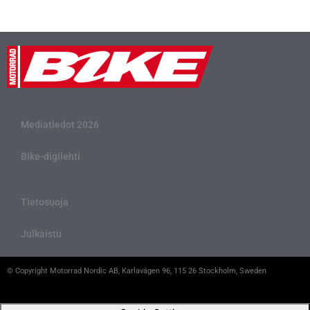
Mediatiedot 2026
Bike-digilehti
Tietosuoja
Julkaistu
© Copyright Motorrad Nordic AB, Karlavägen 96, 115 26 Stockholm, Sweden