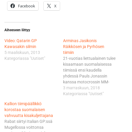
Facebook
X
Aiheeseen liittyy
Video: Qatarin GP
Arminas Jasikonis
Kawasakin silmin
Räikkösen ja Pyrhösen
5 maaliskuun, 2013
tiimiin
Kategoriassa "Uutiset"
21-vuotias liettualainen tulee
kisaamaan suomalaisessa
tiimissä ensi kaudella
yhdessä Pauls Jonassin
kanssa motocrossin MM-
sarjan pääluokassa MXGP.
3 marraskuun, 2018
Jasikonis nousi MM-sarjaan
Kategoriassa "Uutiset"
19-vuotiaana. Hänen paras
Kallion tiimipäällikkö
sijoituksensa on pääseminen
korostaa suomalaisen
palkintokorokkeelle vuoden
vahvuutta kisakuljettajana
2017 Portugalin MM-
Rabat siirtyi Italian GP:ssä
osakilpailussa. Tiimipäällikkö
Mugellossa voittonsa
Antti Pyrhönen näkee, että