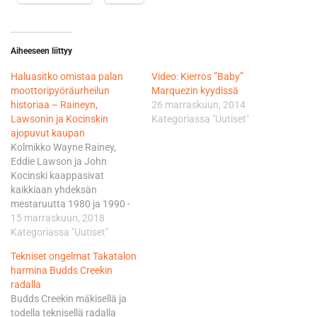
Aiheeseen liittyy
Haluasitko omistaa palan
Video: Kierros ”Baby”
moottoripyöräurheilun
Marquezin kyydissä
historiaa – Raineyn,
26 marraskuun, 2014
Lawsonin ja Kocinskin
Kategoriassa "Uutiset"
ajopuvut kaupan
Kolmikko Wayne Rainey,
Eddie Lawson ja John
Kocinski kaappasivat
kaikkiaan yhdeksän
mestaruutta 1980 ja 1990 -
luvuilla. Nyt tämä
15 marraskuun, 2018
kaksinkertainen 250GP -
Kategoriassa "Uutiset"
maailmanmestari Carlos
Tekniset ongelmat Takatalon
Lavado myy kolmikon
harmina Budds Creekin
pukuja. Jos olet kiinnostunut
radalla
puvuista, klikkaa Lavadon
Budds Creekin mäkisellä ja
Facebook-sivulle. Hintaa ei
todella teknisellä radalla