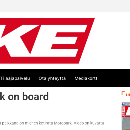
Tilaajapalvelu
Ota yhteyttä
Mediakortti
rk on board
U
taa paikkana on miehen kotirata Motopark. Video on kuvattu