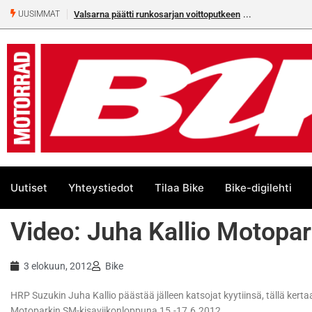
Valsarna päätti runkosarjan voittoputkeen
UUSIMMAT
Uutiset
Yhteystiedot
Tilaa Bike
Bike-digilehti
Video: Juha Kallio Motopa
3 elokuun, 2012
Bike
HRP Suzukin Juha Kallio päästää jälleen katsojat kyytiinsä, tällä ker
Motoparkin SM-kisaviikonloppuna 15.-17.6.2012.