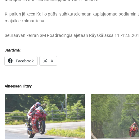
Kilpailun jälkeen Kallio pääsi suihkuttelemaan kuplajuomaa podiumin t
majailee kolmantena.
Seuraavan kerran SM Roadracingia ajetaan Räyskälässä 11.-12.8.201
Jaa tämä:
Facebook
X
Aiheeseen liittyy