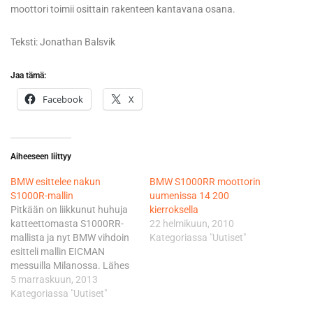
moottori toimii osittain rakenteen kantavana osana.
Teksti: Jonathan Balsvik
Jaa tämä:
Facebook
X
Aiheeseen liittyy
BMW esittelee nakun
BMW S1000RR moottorin
S1000R-mallin
uumenissa 14 200
Pitkään on liikkunut huhuja
kierroksella
katteettomasta S1000RR-
22 helmikuun, 2010
mallista ja nyt BMW vihdoin
Kategoriassa "Uutiset"
esitteli mallin EICMAN
messuilla Milanossa. Lähes
tuhatkuutiosta (999 cc)
5 marraskuun, 2013
rivinelosta on muokattu
Kategoriassa "Uutiset"
tuottaamaan enemmän