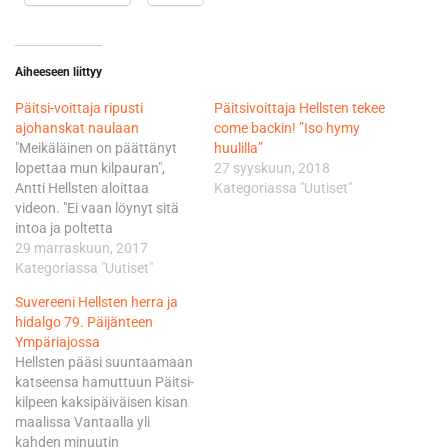
Aiheeseen liittyy
Päitsi-voittaja ripusti
Päitsivoittaja Hellsten tekee
ajohanskat naulaan
come backin! ”Iso hymy
"Meikäläinen on päättänyt
huulilla”
lopettaa mun kilpauran",
27 syyskuun, 2018
Antti Hellsten aloittaa
Kategoriassa "Uutiset"
videon. "Ei vaan löynyt sitä
intoa ja poltetta
treenaamiseen ja siihen
29 marraskuun, 2017
kaikkeen mitä tämä laji
Kategoriassa "Uutiset"
vaatii. Syksyn mittaan tämä
Suvereeni Hellsten herra ja
tunne on vahvistunut, ja nyt
hidalgo 79. Päijänteen
on aika keskittyä muihin
Ympäriajossa
asioihin elämässä", Hellsten
Hellsten pääsi suuntaamaan
jatkaa. Hellsteen kiittää
katseensa hamuttuun Päitsi-
videolla kaikkia tärkeitä
kilpeen kaksipäiväisen kisan
henkilöitä ja tukijoita,
maalissa Vantaalla yli
mutta…
kahden minuutin