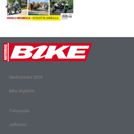
Mediatiedot 2026
Bike-digilehti
Tietosuoja
Julkaistu