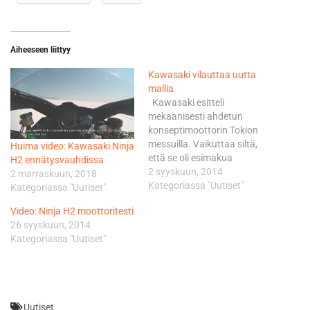
Aiheeseen liittyy
Kawasaki vilauttaa uutta
mallia
Kawasaki esitteli
mekaanisesti ahdetun
konseptimoottorin Tokion
messuilla. Vaikuttaa siltä,
Huima video: Kawasaki Ninja
että se oli esimakua
H2 ennätysvauhdissa
tulevasta, sillä Kawasaki on
2 syyskuun, 2014
2 marraskuun, 2018
julkaissut preview-videon
Kategoriassa "Uutiset"
Kategoriassa "Uutiset"
uudesta Ninja H2 -mallista.
Video: Ninja H2 moottoritesti
Mallin slogan on "Built
26 syyskuun, 2014
Beyond Belief" - rakennettu
Kategoriassa "Uutiset"
uskomattomaksi - ja vaikka
Kawasaki ei ole vielä
julkaissut teknisiä tietoja,
antavat lehdistötiedote ja
vahvat huhut…
Uutiset