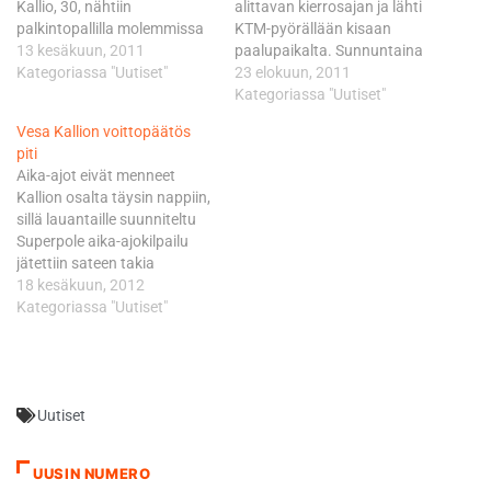
Kallio, 30, nähtiin
alittavan kierrosajan ja lähti
palkintopallilla molemmissa
KTM-pyörällään kisaan
Superbike-luokan kilpailussa.
13 kesäkuun, 2011
paalupaikalta. Sunnuntaina
Avauskisaan
Kategoriassa "Uutiset"
iltapäivällä raju sadekuuro
23 elokuun, 2011
valkeakoskelainen starttasi
koetteli Räyskälää ja radalle
Kategoriassa "Uutiset"
neljännestä lähtöruudusta.
jo ehtineet Superbike-luokan
Vesa Kallion voittopäätös
Jännittävä kilpailu tarjosi
kilpailijat komennettiin
piti
yleisölle viihdettä koko rahan
takaisin varikolle. Lopulta
Aika-ajot eivät menneet
edestä, sillä Kallio ja Erkka
kisa päästiin aloittamaan
Kallion osalta täysin nappiin,
Korpiaho kävivät tiukkaa
tunnin aikataulustaan
sillä lauantaille suunniteltu
kisaa kärkipaikasta. Lopulta
myöhässä sateen hieman
Superpole aika-ajokilpailu
Kallio veti pidemmän korren
laannuttua.
jätettiin sateen takia
ja oli maalissa
Valkeakoskelainen otti
ajamatta. Kallion tähtäin oli
18 kesäkuun, 2012
ensimmäisenä 0,623
hyvän startin märällä radalla
nimenomaan Superpolessa,
Kategoriassa "Uutiset"
sekuntia ennen…
ja siirtyi kärkeen, mutta
eikä mies pitänyt aika-
sateenjälkeinen
ajoissa sellaista kiirettä kuin
auringonpaiste…
olisi ehkä pitänyt.
Superpolessa aika-ajojen
Uutiset
nopeimmat kuljettajat ajavat
radalla yksitellen, ensin
yhden lämmittelykierroksen
UUSIN NUMERO
ja sitten yhden nopean