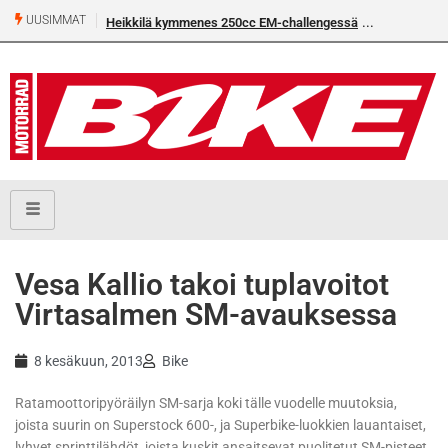
UUSIMMAT
Heikkilä kymmenes 250cc EM-challengessä
Vesa Kallio takoi tuplavoitot
Virtasalmen SM-avauksessa
8 kesäkuun, 2013
Bike
Ratamoottoripyöräilyn SM-sarja koki tälle vuodelle muutoksia,
joista suurin on Superstock 600-, ja Superbike-luokkien lauantaiset,
lyhyet sprinttilähdöt, joista kuskit ansaitsevat puolitetut SM-pisteet.