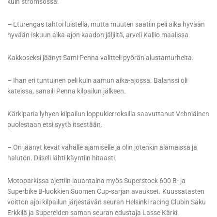
kuin strömsössä.
– Eturengas tahtoi luistella, mutta muuten saatiin peli aika hyvään
hyvään iskuun aika-ajon kaadon jäljiltä, arveli Kallio maalissa.
Kakkoseksi jäänyt Sami Penna valitteli pyörän alustamurheita.
– Ihan eri tuntuinen peli kuin aamun aika-ajossa. Balanssi oli
kateissa, sanaili Penna kilpailun jälkeen.
Kärkiparia lyhyen kilpailun loppukierroksilla saavuttanut Vehniäinen
puolestaan etsi syytä itsestään.
– On jäänyt kevät vähälle ajamiselle ja olin jotenkin alamaissa ja
haluton. Diiseli lähti käyntiin hitaasti.
Motoparkissa ajettiin lauantaina myös Superstock 600 B- ja
Superbike B-luokkien Suomen Cup-sarjan avaukset. Kuussatasten
voitton ajoi kilpailun järjestävän seuran Helsinki racing Clubin Saku
Erkkilä ja Supereiden saman seuran edustaja Lasse Kärki.