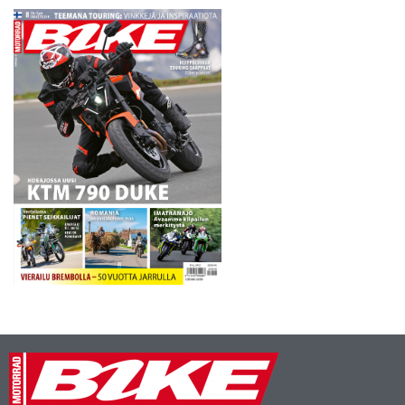
kierroksen. Heidän osaltaan
kilpailun lopullinen…