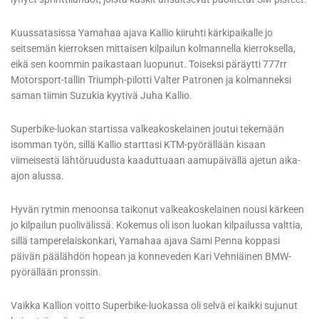
Kuussatasissa Yamahaa ajava Kallio kiiruhti kärkipaikalle jo
seitsemän kierroksen mittaisen kilpailun kolmannella kierroksella,
eikä sen koommin paikastaan luopunut. Toiseksi päräytti 777rr
Motorsport-tallin Triumph-pilotti Valter Patronen ja kolmanneksi
saman tiimin Suzukia kyytivä Juha Kallio.
Superbike-luokan startissa valkeakoskelainen joutui tekemään
isomman työn, sillä Kallio starttasi KTM-pyörällään kisaan
viimeisestä lähtöruudusta kaaduttuaan aamupäivällä ajetun aika-
ajon alussa.
Hyvän rytmin menoonsa taikonut valkeakoskelainen nousi kärkeen
jo kilpailun puolivälissä. Kokemus oli ison luokan kilpailussa valttia,
sillä tamperelaiskonkari, Yamahaa ajava Sami Penna koppasi
päivän päälähdön hopean ja konneveden Kari Vehniäinen BMW-
pyörällään pronssin.
Vaikka Kallion voitto Superbike-luokassa oli selvä ei kaikki sujunut