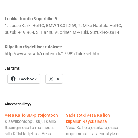
Luokka Nordic Superbike B:
1. Lasse Kärki HelRC, BMW 18:05.269, 2. Mika Hautala HelRC,
Suzuki +19.904, 3. Hannu Vuorinen MP-Tuki, Suzuki +20:814.
Kilpailun täydelliset tulokset:
http://www.srra.fi/content/fi/1/589/Tulokset.html
Jaa tämä:
Facebook
X
Aiheeseen liittyy
Vesa Kallio SM-pistejohtoon
Sade sotki Vesa Kallion
Kisaviikonloppu sujui Kallio
kilpailun Räyskälässä
Racingin osalta mainiosti,
Vesa Kallio ajoi aika-ajoissa
sillä KTM-kuljettaja Vesa
nopeimman, rataennätyksen