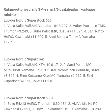
Ratamoottoripyöräily SM-sarja 1/6 osakilpailuviikonloppu
tuloksia:
Luokka Nordic Superstock 600:
1. Vesa Kallio ValkMK, Yamaha 10:13.207, 2. Valter Patronen TMK,
Triumph +3.243, 3. Juha Kallio IMK, Suzuki +11.324, 4. Jani Rättö
HelRC, Kawasaki +11.609, 5. Antti Soitiala TamMC, Yamaha
+12.450.
Luokka Nordic Superbike:
1. Vesa Kallio ValkMK, KTM 10:01.712, 2. Sami Penna MC
Muoviluoti, Yamaha +2.410, 3. Kari Vehniäinen KonnMK, BMW
+3.315, 4. Erno Kostamo KiteeMC, Yamaha +6.519, 5. Eeki
Kuparinen WCRC, BMW +11.210.
Luokka Nordic Superstock 600 B:
1. Saku Erkkilä HelRC, Triumph 18:30.131, 2. Aki Valkila HelRC,
Kawasaki +7:321, 3. Hnry Junkkarinen HelRC, Yamaha +10.289.