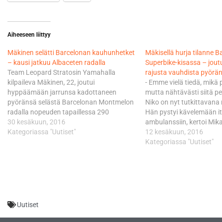
Aiheeseen liittyy
Mäkinen selätti Barcelonan kauhunhetket
Mäkisellä hurja tilanne 
– kausi jatkuu Albaceten radalla
Superbike-kisassa – jou
Team Leopard Stratosin Yamahalla
rajusta vauhdista pyörän
kilpaileva Mäkinen, 22, joutui
- Emme vielä tiedä, mikä 
hyppäämään jarrunsa kadottaneen
mutta nähtävästi siitä pet
pyöränsä selästä Barcelonan Montmelon
Niko on nyt tutkittavana
radalla nopeuden tapaillessa 290
Hän pystyi kävelemään i
km/h:ta. - Barcelonassa sattuneen
30 kesäkuun, 2016
ambulanssiin, kertoi Mik
järkyttävän onnettomuuden saavuttama
Kategoriassa "Uutiset"
Tutukimuksissa kävi ilmi, 
12 kesäkuun, 2016
julkisuus yllätti meidät kaikki.
mennyt sijoiltaan. Tilann
Kategoriassa "Uutiset"
Kansainvälisiäkin yhteydenottoja on
todellakin rajulta ja Niko
tullut runsaasti ja on kehuttu Nikon
ainoan oikean liikkeen p
toimintaa tuossa hirveässä tilanteessa,
Leopard Stratos-tiimin 
todetaan tiimin tiedotteessa. Juuri nyt
selästä. -…
näyttää hyvältä,…
Uutiset