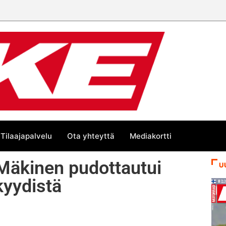
Tilaajapalvelu
Ota yhteyttä
Mediakortti
Mäkinen pudottautui
U
kyydistä