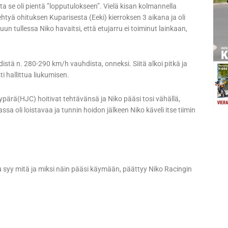
 se oli pientä ”lopputulokseen”. Vielä kisan kolmannella
tehtyä ohituksen Kuparisesta (Eeki) kierroksen 3 aikana ja oli
n tullessa Niko havaitsi, että etujarru ei toiminut lainkaan,
stä n. 280-290 km/h vauhdista, onneksi. Siitä alkoi pitkä ja
ti hallittua liukumisen.
ä(HJC) hoitivat tehtävänsä ja Niko pääsi tosi vähällä,
sa oli loistavaa ja tunnin hoidon jälkeen Niko käveli itse tiimin
ku syy mitä ja miksi näin pääsi käymään, päättyy Niko Racingin