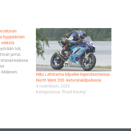
Barcelonan
tui hyppäämän
 selästä
pyörään tuli,
tivät jarrut.
 ratasairaalassa.
tse
a Mäkinen.
Niko Lehtiranta kilpailee legendaarisessa
että olkapää oli
North West 200 -katuratakilpailussa
e näytti
4 toukokuun, 2026
 Mäkinen teki
Kategoriassa "Road Racing"
oistumalla
Yamaha-pyörän