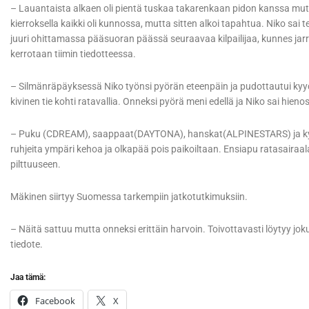
– Lauantaista alkaen oli pientä tuskaa takarenkaan pidon kanssa mutta
kierroksella kaikki oli kunnossa, mutta sitten alkoi tapahtua. Niko sai 
juuri ohittamassa pääsuoran päässä seuraavaa kilpailijaa, kunnes jarruu
kerrotaan tiimin tiedotteessa.
– Silmänräpäyksessä Niko työnsi pyörän eteenpäin ja pudottautui kyydi
kivinen tie kohti ratavallia. Onneksi pyörä meni edellä ja Niko sai hienos
– Puku (CDREAM), saappaat(DAYTONA), hanskat(ALPINESTARS) ja kypär
ruhjeita ympäri kehoa ja olkapää pois paikoiltaan. Ensiapu ratasairaalas
pilttuuseen.
Mäkinen siirtyy Suomessa tarkempiin jatkotutkimuksiin.
– Näitä sattuu mutta onneksi erittäin harvoin. Toivottavasti löytyy jo
tiedote.
Jaa tämä:
Facebook
X