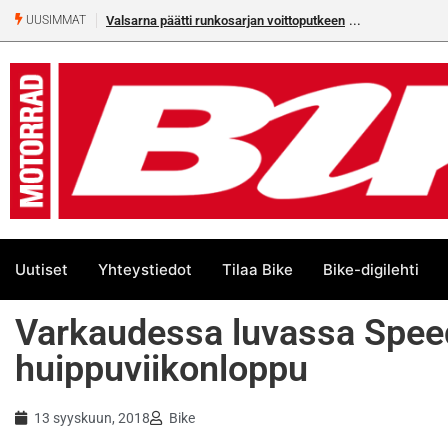
Valsarna päätti runkosarjan voittoputkeen
UUSIMMAT
Uutiset
Yhteystiedot
Tilaa Bike
Bike-digilehti
Varkaudessa luvassa Spe
huippuviikonloppu
13 syyskuun, 2018
Bike