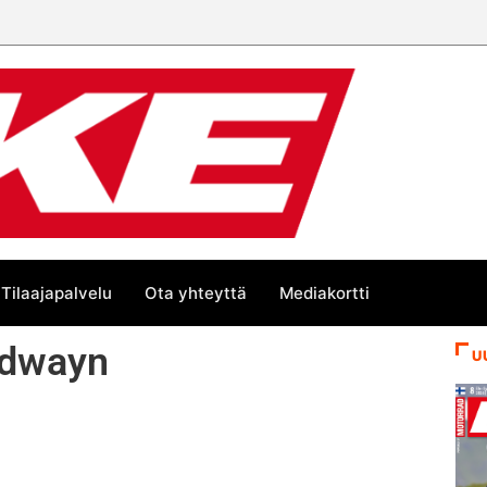
Tilaajapalvelu
Ota yhteyttä
Mediakortti
edwayn
U