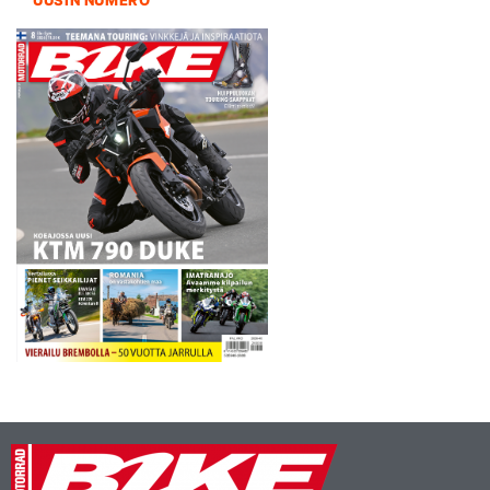
UUSIN NUMERO
moottorin kuin
elektroniikankin kanssa. Ne
johtivat monesti…