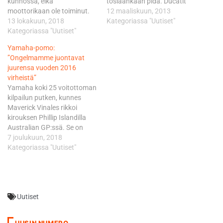
kunnossa, eikä
tosiaankaan pidä. Ducatit
moottorikaan ole toiminut.
ovat tuhottoman hitaita
12 maaliskuun, 2013
Niin Rossi kuin Maverick
13 lokakuun, 2018
mutkien keskivaiheilla
Kategoriassa "Uutiset"
Vinaleskin ovat valittaneet
Kategoriassa "Uutiset"
verrattuna Hondan ja
asiasta pitkin kautta.
Yamahan vastaaviin
Yamaha-pomo:
Thaimaassa Vinales oli
tehdaspeleihin. Valentino
”Ongelmamme juontavat
lupaavasti kolmas ja Rossi
Rossin vaatimattoman
juurensa vuoden 2016
neljäs. Se ei kuitenkaan
toivioretken jäljiltä Ducatin
virheistä”
Rossin mielestä todista vielä
pelastajaksi
Yamaha koki 25 voitottoman
yhtään mitään. ”Tässä on
kuljettajarintamalla pestattu
kilpailun putken, kunnes
nyt sellainenkin riski, että…
Andrea Dovizioso ei ole
Maverick Vinales rikkoi
suinkaan vielä singonnut
kirouksen Phillip Islandilla
kiukuspäissään kirvestä
Australian GP:ssä. Se on
kaivoon, mutta
Yamahan historian pisin
7 joulukuun, 2018
kommenteissaan
voitoton putki
Kategoriassa "Uutiset"
useimmiten varsin…
kuninkuusluokassa. Niin
Valentino Rossilla kuin
Vinalesillakin oli isoja
ongelmia läpi kauden, vaikka
Uutiset
sijoitukset MM-sarjassa
olivatkin kolmas ja neljäs.
Ongelmia oli niin M1-