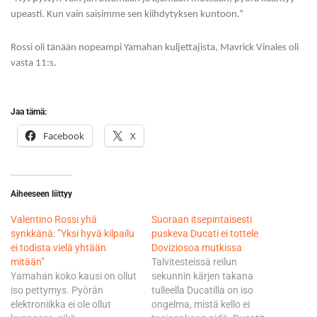
upeasti. Kun vain saisimme sen kiihdytyksen kuntoon.”
Rossi oli tänään nopeampi Yamahan kuljettajista, Mavrick Vinales oli
vasta 11:s.
Jaa tämä:
Facebook
X
Aiheeseen liittyy
Valentino Rossi yhä
Suoraan itsepintaisesti
synkkänä: ”Yksi hyvä kilpailu
puskeva Ducati ei tottele
ei todista vielä yhtään
Doviziosoa mutkissa
mitään”
Talvitesteissä reilun
Yamahan koko kausi on ollut
sekunnin kärjen takana
iso pettymys. Pyörän
tulleella Ducatilla on iso
elektroniikka ei ole ollut
ongelma, mistä kello ei