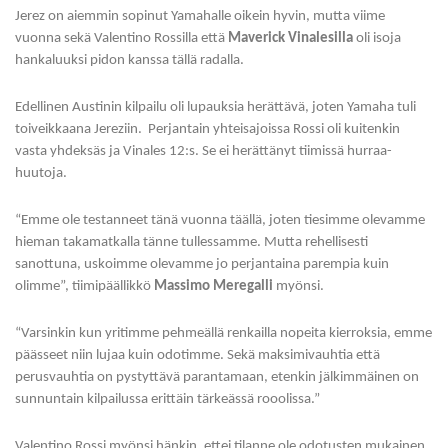
Jerez on aiemmin sopinut Yamahalle oikein hyvin, mutta viime
vuonna sekä Valentino Rossilla että
Maverick Vinalesilla
oli isoja
hankaluuksi pidon kanssa tällä radalla.
Edellinen Austinin kilpailu oli lupauksia herättävä, joten Yamaha tuli
toiveikkaana Jereziin. Perjantain yhteisajoissa Rossi oli kuitenkin
vasta yhdeksäs ja Vinales 12:s. Se ei herättänyt tiimissä hurraa-
huutoja.
“Emme ole testanneet tänä vuonna täällä, joten tiesimme olevamme
hieman takamatkalla tänne tullessamme. Mutta rehellisesti
sanottuna, uskoimme olevamme jo perjantaina parempia kuin
olimme”, tiimipäällikkö
Massimo Meregalli
myönsi.
“Varsinkin kun yritimme pehmeällä renkailla nopeita kierroksia, emme
päässeet niin lujaa kuin odotimme. Sekä maksimivauhtia että
perusvauhtia on pystyttävä parantamaan, etenkin jälkimmäinen on
sunnuntain kilpailussa erittäin tärkeässä rooolissa.”
Valentino Rossi myönsi hänkin, ettei tilanne ole odotusten mukainen.