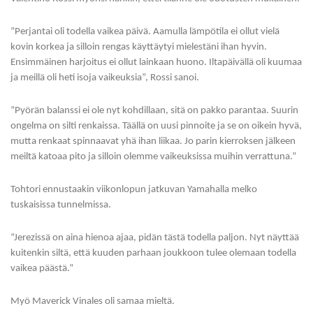
”Perjantai oli todella vaikea päivä. Aamulla lämpötila ei ollut vielä
kovin korkea ja silloin rengas käyttäytyi mielestäni ihan hyvin.
Ensimmäinen harjoitus ei ollut lainkaan huono. Iltapäivällä oli kuumaa
ja meillä oli heti isoja vaikeuksia”, Rossi sanoi.
”Pyörän balanssi ei ole nyt kohdillaan, sitä on pakko parantaa. Suurin
ongelma on silti renkaissa. Täällä on uusi pinnoite ja se on oikein hyvä,
mutta renkaat spinnaavat yhä ihan liikaa. Jo parin kierroksen jälkeen
meiltä katoaa pito ja silloin olemme vaikeuksissa muihin verrattuna.”
Tohtori ennustaakin viikonlopun jatkuvan Yamahalla melko
tuskaisissa tunnelmissa.
“Jerezissä on aina hienoa ajaa, pidän tästä todella paljon. Nyt näyttää
kuitenkin siltä, että kuuden parhaan joukkoon tulee olemaan todella
vaikea päästä.”
Myö Maverick Vinales oli samaa mieltä.