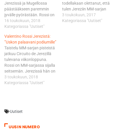
Jerezissä ja Mugellossa
todellakaan olettanut, että
päästääkseen paremmin
tulen Jereziin MM-sarjan
jyvälle pyörästään. Rossi on
kärkimiehenä. Olen todella
3 toukokuun, 2017
voittanut kuninkuusluokan
16 toukokuun, 2018
tyytyväinen, että saimme
Kategoriassa "Uutiset"
kilpailun Le Mansissa
Kategoriassa "Uutiset"
ratkaistua ongelman, joka
kolmesti, ollut kuudesti
vaivasi vielä talvitesteissä.
Valentino Rossi Jerezistä:
kakkonen ja kolmesti
Nyt tuntuu siltä, että pystyn
”Uskon palaavani podiumille”
kolmas. ”Hienoa päästä
ajamaan koko ajan hyviä
Taistelu MM-sarjan pisteistä
tänne, sillä ainakin paperilla
kisatuloksia. Pyörässä on
jatkuu Circuito de Jerezillä
meidän pitäisi olla Le Mansin
silti yhä paljon
tulevana viikonloppuna.
radalla nopeita. En uskalla
parannettavaa, se on selvä
Rossi on MM-sarjassa sijalla
kuitenkaan ennustella
asia. Jerezin viikonloppu on
seitsemän. Jerezissä hän on
mitään, sillä kilpailijamme
erittäin tärkeä…
voittanut urallaan peräti
3 toukokuun, 2018
ovat tosi kovia”,…
seitsemän kertaa, vimeksi
Kategoriassa "Uutiset"
2016. “On hienoa olla
takaisin Euroopassa.
Kauden alku ei ole sujunut
minulta kovin hyvin, mutta
Uutiset
olemme päässeet
kokeilemaan asioita, joista
voi olla vielä paljon iloa. M1-
UUSIN NUMERO
pyörä paranee…