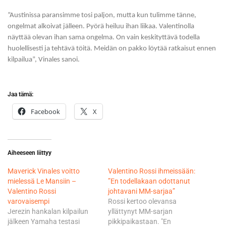
”Austinissa paransimme tosi paljon, mutta kun tulimme tänne,
ongelmat alkoivat jälleen. Pyörä heiluu ihan liikaa. Valentinolla
näyttää olevan ihan sama ongelma. On vain keskityttävä todella
huolellisesti ja tehtävä töitä. Meidän on pakko löytää ratkaisut ennen
kilpailua”, Vinales sanoi.
Jaa tämä:
Facebook
X
Aiheeseen liittyy
Maverick Vinales voitto
Valentino Rossi ihmeissään:
mielessä Le Mansiin –
”En todellakaan odottanut
Valentino Rossi
johtavani MM-sarjaa”
varovaisempi
Rossi kertoo olevansa
Jerezin hankalan kilpailun
yllättynyt MM-sarjan
jälkeen Yamaha testasi
pikkipaikastaan. "En