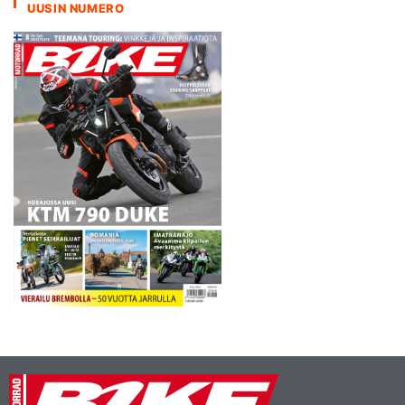
UUSIN NUMERO
kohtaus kuvataan eri
kuvakulmista ja kuinka
paljon henkilökuntaa on…