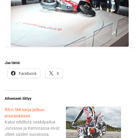
Jaa tämä:
Facebook
X
Aiheeseen liittyy
RR:n SM-sarja jatkuu
poutasäässä
Kaksi edellistä osakilpailua
Jurvassa ja Kemorassa eivät
olleet säiden suosiossa.