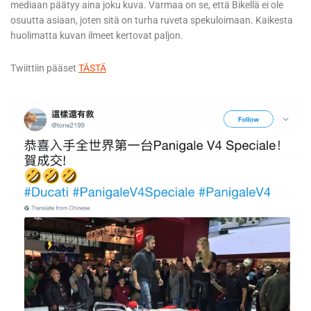
mediaan päätyy aina joku kuva. Varmaa on se, että Bikellä ei ole
osuutta asiaan, joten sitä on turha ruveta spekuloimaan. Kaikesta
huolimatta kuvan ilmeet kertovat paljon.
Twiittiin pääset
TÄSTÄ