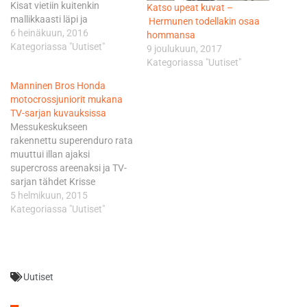
Kisat vietiin kuitenkin
Katso upeat kuvat –
mallikkaasti läpi ja
Hermunen todellakin osaa
molemmat viikonloput
6 heinäkuun, 2016
hommansa
tarjosivat hyvää
Kategoriassa "Uutiset"
9 joulukuun, 2017
moottoripyöräviihdettä ja
Kategoriassa "Uutiset"
kovia kilpailuja.
Manninen Bros Honda
Parhaimmillaan laji on
motocrossjuniorit mukana
kuitenkin kuivassa
TV-sarjan kuvauksissa
poutasäässä ja nyt
Messukeskukseen
odotukset ovat korkealla
rakennettu superenduro rata
kelien suhteen. Vaikka
muuttui illan ajaksi
kilpailu ajetaankin
supercross areenaksi ja TV-
naapurimaan hienolla
sarjan tähdet Krisse
radalla, on formaatti
Salminen ja Pirjo Heikkilä
5 helmikuun, 2015
kisaviikonlopulle kotimaan
suuntasivat radalle
Kategoriassa "Uutiset"
osakilpailuista tuttu.
motocross-pyörien sarvissa.
Molemmat…
Kokemus oli junioreille
erittäin mieleenpainuva. - Oli
todella mielenkiintoista
Uutiset
nähdä miten tv-ohjelmaa
kuvataan. Ehkä yllättävää oli
kuinka monta kertaa sama