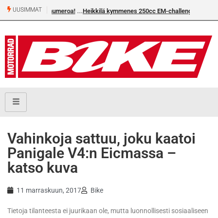
UUSIMMAT
a Bike-numeroa!
Heikkilä kymmenes 250cc EM-challengessä
Vahinkoja sattuu, joku kaatoi
Panigale V4:n Eicmassa –
katso kuva
11 marraskuun, 2017
Bike
Tietoja tilanteesta ei juurikaan ole, mutta luonnollisesti sosiaaliseen