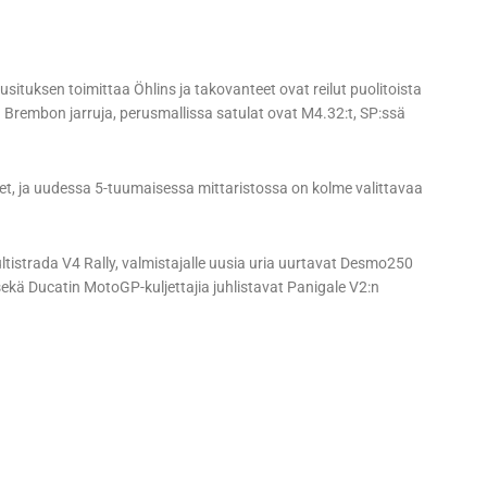
situksen toimittaa Öhlins ja takovanteet ovat reilut puolitoista
rembon jarruja, perusmallissa satulat ovat M4.32:t, SP:ssä
met, ja uudessa 5-tuumaisessa mittaristossa on kolme valittavaa
Multistrada V4 Rally, valmistajalle uusia uria uurtavat Desmo250
kä Ducatin MotoGP-kuljettajia juhlistavat Panigale V2:n
D