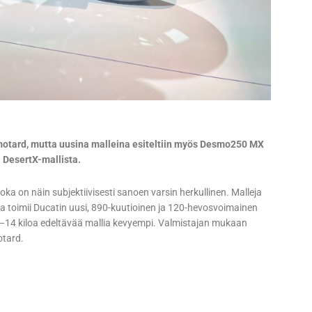
rmotard, mutta uusina malleina esiteltiin myös Desmo250 MX
 DesertX-mallista.
ka on näin subjektiivisesti sanoen varsin herkullinen. Malleja
a toimii Ducatin uusi, 890-kuutioinen ja 120-hevosvoimainen
–14 kiloa edeltävää mallia kevyempi. Valmistajan mukaan
otard.