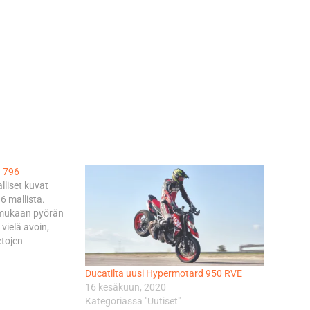
d 796
alliset kuvat
 mallista.
mukaan pyörän
vielä avoin,
etojen
aan erittäin
Ducatilta uusi Hypermotard 950 RVE
rraskuussa
16 kesäkuun, 2020
Kategoriassa "Uutiset"
tarjonnasta