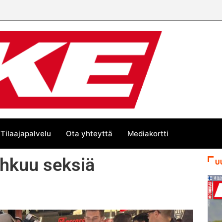
Tilaajapalvelu
Ota yhteyttä
Mediakortti
ihkuu seksiä
U