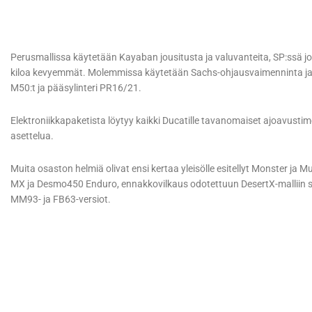
Perusmallissa käytetään Kayaban jousitusta ja valuvanteita, SP:ssä jou
kiloa kevyemmät. Molemmissa käytetään Sachs-ohjausvaimenninta ja B
M50:t ja pääsylinteri PR16/21.
Elektroniikkapaketista löytyy kaikki Ducatille tavanomaiset ajoavusti
asettelua.
Muita osaston helmiä olivat ensi kertaa yleisölle esitellyt Monster ja 
MX ja Desmo450 Enduro, ennakkovilkaus odotettuun DesertX-malliin se
MM93- ja FB63-versiot.