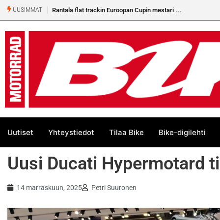
opan Cupin mestari
22 vuoden odotus päättyi – Jere Haavisto
UUSIMMAT
Euroopan mestariksi
Uutiset
Yhteystiedot
Tilaa Bike
Bike-digilehti
Uusi Ducati Hypermotard t
14 marraskuun, 2025
Petri Suuronen