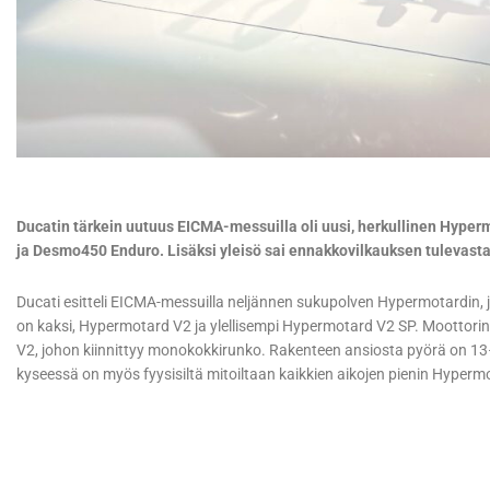
Ducatin tärkein uutuus EICMA-messuilla oli uusi, herkullinen Hype
ja Desmo450 Enduro. Lisäksi yleisö sai ennakkovilkauksen tulevasta
Ducati esitteli EICMA-messuilla neljännen sukupolven Hypermotardin, jo
on kaksi, Hypermotard V2 ja ylellisempi Hypermotard V2 SP. Moottorin
V2, johon kiinnittyy monokokkirunko. Rakenteen ansiosta pyörä on 13
kyseessä on myös fyysisiltä mitoiltaan kaikkien aikojen pienin Hyperm