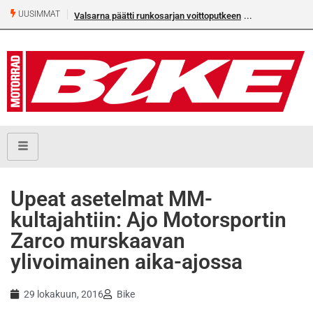
UUSIMMAT
Valsarna päätti runkosarjan voittoputkeen
Älä missaa täm
numeroa!
Upeat asetelmat MM-
kultajahtiin: Ajo Motorsportin
Zarco murskaavan
ylivoimainen aika-ajossa
29 lokakuun, 2016
Bike