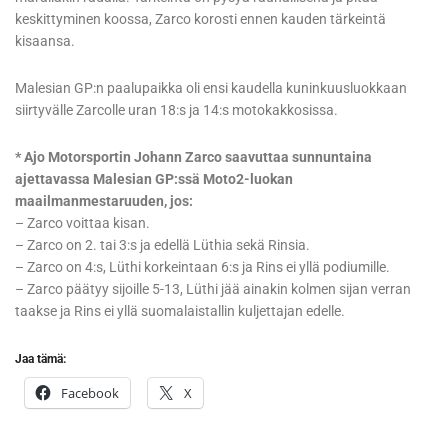
keskittyminen koossa, Zarco korosti ennen kauden tärkeintä
kisaansa.
Malesian GP:n paalupaikka oli ensi kaudella kuninkuusluokkaan
siirtyvälle Zarcolle uran 18:s ja 14:s motokakkosissa.
* Ajo Motorsportin Johann Zarco saavuttaa sunnuntaina
ajettavassa Malesian GP:ssä Moto2-luokan
maailmanmestaruuden, jos:
– Zarco voittaa kisan.
– Zarco on 2. tai 3:s ja edellä Lüthia sekä Rinsia.
– Zarco on 4:s, Lüthi korkeintaan 6:s ja Rins ei yllä podiumille.
– Zarco päätyy sijoille 5-13, Lüthi jää ainakin kolmen sijan verran
taakse ja Rins ei yllä suomalaistallin kuljettajan edelle.
Jaa tämä:
Facebook
X