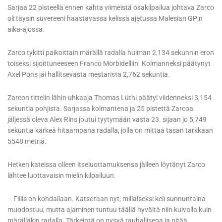
Sarjaa 22 pisteellä ennen kahta viimeistä osakilpailua johtava Zarco
oli täysin suvereeni haastavassa kelissä ajetussa Malesian GP:n
aika-ajossa.
Zarco tykitti paikoittain märällä radalla huiman 2,134 sekunnin eron
toiseksi sijoittuneeseen Franco Morbidelliin. Kolmanneksi päätynyt
Axel Pons jäi hallitsevasta mestarista 2,762 sekuntia.
Zarcon tittelin lähin uhkaaja Thomas Lüthi päätyi viidenneksi 3,154
sekuntia pohjista. Sarjassa kolmantena ja 25 pistettä Zarcoa
jäljessä oleva Alex Rins joutui tyytymään vasta 23. sijaan jo 5,749
sekuntia kärkeä hitaampana radalla, jolla on mittaa tasan tarkkaan
5548 metriä.
Hetken kateissa olleen itseluottamuksensa jälleen löytänyt Zarco
lähtee luottavaisin mielin kilpailuun.
– Fiilis on kohdallaan. Katsotaan nyt, millaiseksi keli sunnuntaina
muodostuu, mutta ajaminen tuntuu täällä hyvältä niin kuivalla kuin
märälläkin radalla. Tärkeintä on pysyä rauhallisena ja pitää