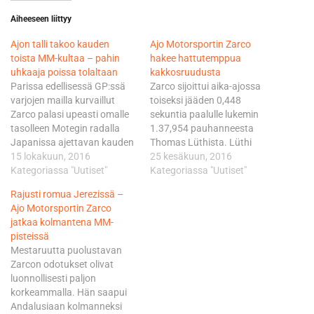
Aiheeseen liittyy
Ajon talli takoo kauden
Ajo Motorsportin Zarco
toista MM-kultaa – pahin
hakee hattutemppua
uhkaaja poissa tolaltaan
kakkosruudusta
Parissa edellisessä GP:ssä
Zarco sijoittui aika-ajossa
varjojen mailla kurvaillut
toiseksi jääden 0,448
Zarco palasi upeasti omalle
sekuntia paalulle lukemin
tasolleen Motegin radalla
1.37,954 pauhanneesta
Japanissa ajettavan kauden
Thomas Lüthista. Lüthi
neljänneksi viimeisen
15 lokakuun, 2016
testasi vielä viikolla KTM:n
25 kesäkuun, 2016
osakilpailun aika-ajossa.
Kategoriassa "Uutiset"
MotoGP-luokan pyörää Mika
Kategoriassa "Uutiset"
Zarco lunasti Moto2-uransa
Kallion rinnalla.
Rajusti romua Jerezissä –
12. ja meneillään olevan
Kolmosruudun kuittasi
Ajo Motorsportin Zarco
kauden viidennen
nimiinsä Domi Aegerter
jatkaa kolmantena MM-
paalupaikkansa Motegin
0,495 sekuntia kärjestä.
pisteissä
Twin Ring-radan uudella
Aika-ajo oli käytännössä
Mestaruutta puolustavan
ennätysajalla 1.49,961.
taputeltu jo sen puolivälissä,
Zarcon odotukset olivat
Zarco johtaa sarjaa yhdellä
kun sadekelin liput nostettiin
luonnollisesti paljon
pisteellä Alex Rinsiin, joka
ylös ympäri perinteikästä
korkeammalla. Hän saapui
joutui tyytymään aika-ajossa
hollantilaisrataa. Zarco on
Andalusiaan kolmanneksi
hänellä vaatimattomaan 22.
pisteissä kolmantena…