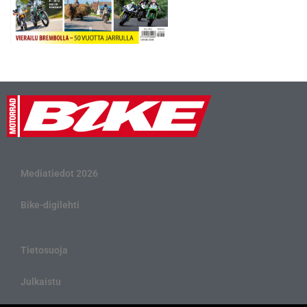
Mediatiedot 2026
Bike-digilehti
Tietosuoja
Julkaistu