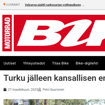
Valsarna päätti runkosarjan voittoputkeen
Älä missaa täm
UUSIMMAT
numeroa!
Uutiset
Yhteystiedot
Tilaa Bike
Bike-digilehti
Turku jälleen kansallisen e
27 maaliskuun, 2025
Petri Suuronen