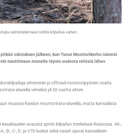
tujia valmistelemaan reittiä kilpailua varten.
 pitkän odotuksen jälkeen, kun Turun Moottorikerho isännöi
vät nauttimaan monelle täysin uudesta reitistä lähes
durokilpailuja sittemmin jo offroad-moottoripyörien osalta
rirata-alueella viimeksi yli 20 vuotta sitten.
un muassa Raision moottorirata-alueella, mutta kansallista
kesäkauden avausta sprint-kilpailun merkeissä Raisiossa. 40-,
-, B-, C-, E- ja V70-luokat sekä naiset ajavat kansallisen