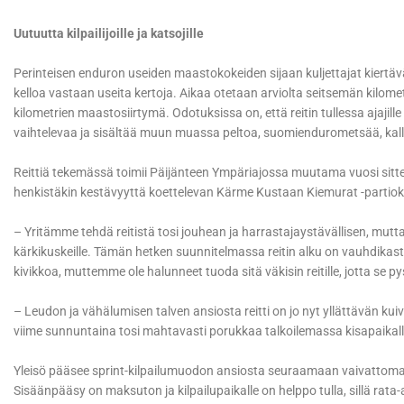
Uutuutta kilpailijoille ja katsojille
Perinteisen enduron useiden maastokokeiden sijaan kuljettajat kiertä
kelloa vastaan useita kertoja. Aikaa otetaan arviolta seitsemän kilomet
kilometrien maastosiirtymä. Odotuksissa on, että reitin tullessa ajaji
vaihtelevaa ja sisältää muun muassa peltoa, suomiendurometsää, kall
Reittiä tekemässä toimii Päijänteen Ympäriajossa muutama vuosi sitten
henkistäkin kestävyyttä koettelevan Kärme Kustaan Kiemurat -partiok
– Yritämme tehdä reitistä tosi jouhean ja harrastajaystävällisen, mutta
kärkikuskeille. Tämän hetken suunnitelmassa reitin alku on vauhdikast
kivikkoa, muttemme ole halunneet tuoda sitä väkisin reitille, jotta s
– Leudon ja vähälumisen talven ansiosta reitti on jo nyt yllättävän kui
viime sunnuntaina tosi mahtavasti porukkaa talkoilemassa kisapaikalla
Yleisö pääsee sprint-kilpailumuodon ansiosta seuraamaan vaivattomasti
Sisäänpääsy on maksuton ja kilpailupaikalle on helppo tulla, sillä rata-