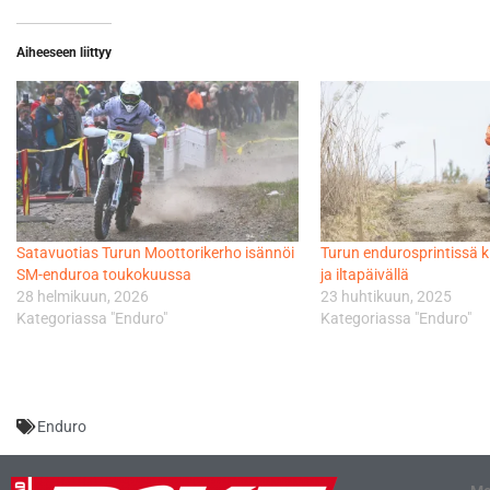
Aiheeseen liittyy
Satavuotias Turun Moottorikerho isännöi
Turun endurosprintissä k
SM-enduroa toukokuussa
ja iltapäivällä
28 helmikuun, 2026
23 huhtikuun, 2025
Kategoriassa "Enduro"
Kategoriassa "Enduro"
Enduro