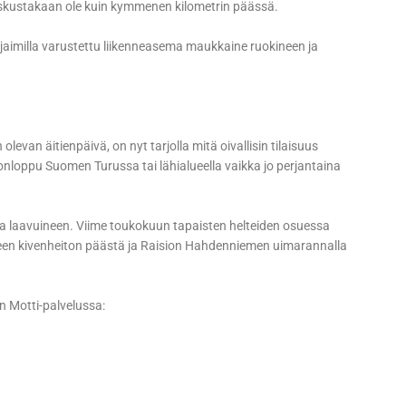
keskustakaan ole kuin kymmenen kilometrin päässä.
kirjaimilla varustettu liikenneasema maukkaine ruokineen ja
olevan äitienpäivä, on nyt tarjolla mitä oivallisin tilaisuus
onloppu Suomen Turussa tai lähialueella vaikka jo perjantaina
ja laavuineen. Viime toukokuun tapaisten helteiden osuessa
neen kivenheiton päästä ja Raision Hahdenniemen uimarannalla
 Motti-palvelussa: