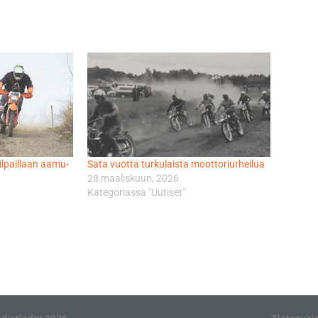
ilpaillaan aamu-
Sata vuotta turkulaista moottoriurheilua
28 maaliskuun, 2026
Kategoriassa "Uutiset"