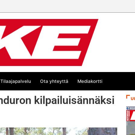
än kesän suurta Bike-
Tilaajapalvelu
Ota yhteyttä
Mediakortti
nduron kilpailuisännäksi
U