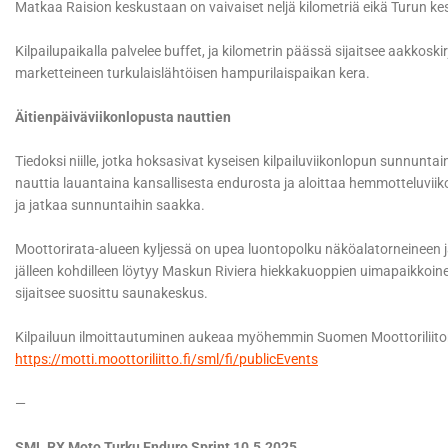
Matkaa Raision keskustaan on vaivaiset neljä kilometriä eikä Turun 
Kilpailupaikalla palvelee buffet, ja kilometrin päässä sijaitsee aakkos
marketteineen turkulaislähtöisen hampurilaispaikan kera.
Äitienpäiväviikonlopusta nauttien
Tiedoksi niille, jotka hoksasivat kyseisen kilpailuviikonlopun sunnuntain 
nauttia lauantaina kansallisesta endurosta ja aloittaa hemmotteluviik
ja jatkaa sunnuntaihin saakka.
Moottorirata-alueen kyljessä on upea luontopolku näköalatorneineen 
jälleen kohdilleen löytyy Maskun Riviera hiekkakuoppien uimapaikkoi
sijaitsee suosittu saunakeskus.
Kilpailuun ilmoittautuminen aukeaa myöhemmin Suomen Moottoriliiton
https://motti.moottoriliitto.fi/sml/fi/publicEvents
—
SML RX Moto Turku Enduro Sprint 10.5.2025