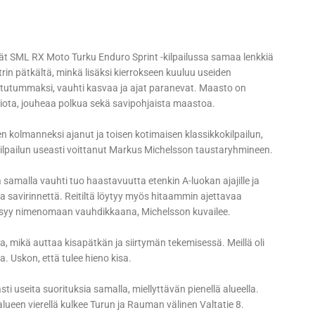
vät SML RX Moto Turku Enduro Sprint -kilpailussa samaa lenkkiä
rin pätkältä, minkä lisäksi kierrokseen kuuluu useiden
lle tutummaksi, vauhti kasvaa ja ajat paranevat. Maasto on
iota, jouheaa polkua sekä savipohjaista maastoa.
 kolmanneksi ajanut ja toisen kotimaisen klassikkokilpailun,
ilpailun useasti voittanut Markus Michelsson taustaryhmineen.
 samalla vauhti tuo haastavuutta etenkin A-luokan ajajille ja
a savirinnettä. Reitiltä löytyy myös hitaammin ajettavaa
e pysyy nimenomaan vauhdikkaana, Michelsson kuvailee.
va, mikä auttaa kisapätkän ja siirtymän tekemisessä. Meillä oli
. Uskon, että tulee hieno kisa.
 useita suorituksia samalla, miellyttävän pienellä alueella.
alueen vierellä kulkee Turun ja Rauman välinen Valtatie 8.