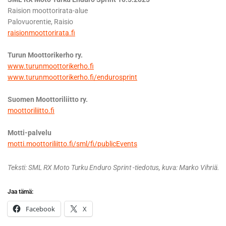
Raision moottorirata-alue
Palovuorentie, Raisio
raisionmoottorirata.fi
Turun Moottorikerho ry.
www.turunmoottorikerho.fi
www.turunmoottorikerho.fi/endurosprint
Suomen Moottoriliitto ry.
moottoriliitto.fi
Motti-palvelu
motti.moottoriliitto.fi/sml/fi/publicEvents
Teksti: SML RX Moto Turku Enduro Sprint -tiedotus, kuva: Marko Vihriä.
Jaa tämä:
Facebook
X