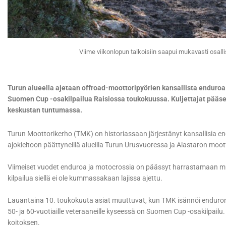
Viime viikonlopun talkoisiin saapui mukavasti osallis
Turun alueella ajetaan offroad-moottoripyörien kansallista enduroa
Suomen Cup -osakilpailua Raisiossa toukokuussa. Kuljettajat pääse
keskustan tuntumassa.
Turun Moottorikerho (TMK) on historiassaan järjestänyt kansallisia en
ajokieltoon päättyneillä alueilla Turun Urusvuoressa ja Alastaron mootto
Viimeiset vuodet enduroa ja motocrossia on päässyt harrastamaan mu
kilpailua siellä ei ole kummassakaan lajissa ajettu.
Lauantaina 10. toukokuuta asiat muuttuvat, kun TMK isännöi enduron 
50- ja 60-vuotiaille veteraaneille kyseessä on Suomen Cup -osakilpailu. A
koitoksen.