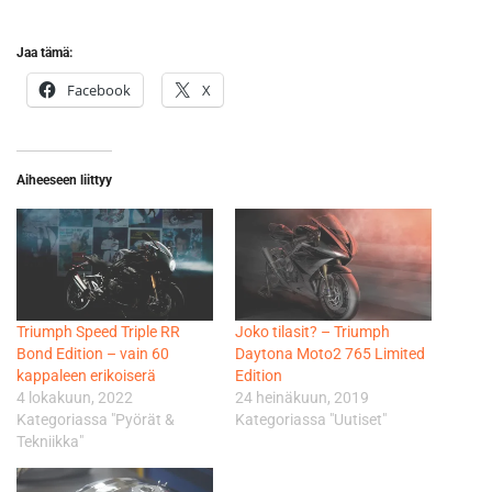
Jaa tämä:
Facebook
X
Aiheeseen liittyy
Triumph Speed Triple RR
Joko tilasit? – Triumph
Bond Edition – vain 60
Daytona Moto2 765 Limited
kappaleen erikoiserä
Edition
4 lokakuun, 2022
24 heinäkuun, 2019
Kategoriassa "Pyörät &
Kategoriassa "Uutiset"
Tekniikka"