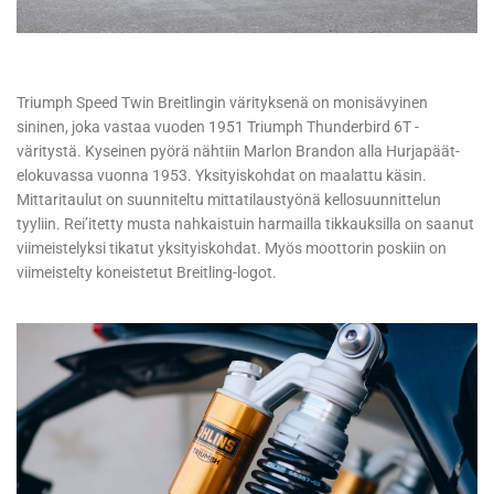
Triumph Speed Twin Breitlingin värityksenä on monisävyinen
sininen, joka vastaa vuoden 1951 Triumph Thunderbird 6T -
väritystä. Kyseinen pyörä nähtiin Marlon Brandon alla Hurjapäät-
elokuvassa vuonna 1953. Yksityiskohdat on maalattu käsin.
Mittaritaulut on suunniteltu mittatilaustyönä kellosuunnittelun
tyyliin. Rei’itetty musta nahkaistuin harmailla tikkauksilla on saanut
viimeistelyksi tikatut yksityiskohdat. Myös moottorin poskiin on
viimeistelty koneistetut Breitling-logot.