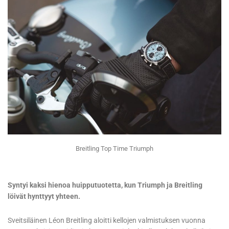
Breitling Top Time Triumph
Syntyi kaksi hienoa huipputuotetta, kun Triumph ja Breitling
löivät hynttyyt yhteen.
Sveitsiläinen Léon Breitling aloitti kellojen valmistuksen vuonna