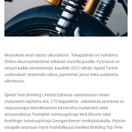
Muutokset eivät rajoitu ulkonäköön. Takapäähän on vaihdettu
Öhlins-iskunvaimentimet kiiltävän mustilla jousilla. Pyörässä on
tietysti kaikki viimeisimmät, kaudelle 2021 tehdyt Speed Twinin
uudistukset: enemmän tehoa, paremmat jarrut sekä uudistettu
ulkomuoto.
Speed Twin Breitling Limited Editionia valmistetaan nimen
mukaisesti rajoitettu erä, 270 kappaletta. Jokaisessa pyörässä on
ohjaustangon kiinnikkeeseen kaiverrettu numerointi sekä
aitoustodistus Triumphin toimitusjohtaja Nick Bloorin sekä
Breitlingin toimitusjohtaja Georges Kernin nimikirjoituksilla. Pyörän
ostajalle tarjotaan myös mahdollisuus hankkia Breitling Top Time