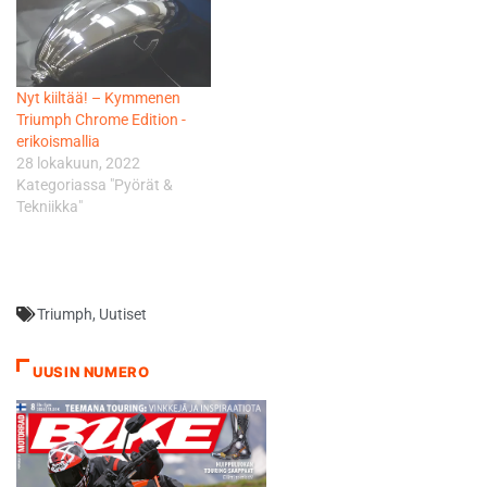
Nyt kiiltää! – Kymmenen
Triumph Chrome Edition -
erikoismallia
28 lokakuun, 2022
Kategoriassa "Pyörät &
Tekniikka"
Triumph
,
Uutiset
UUSIN NUMERO