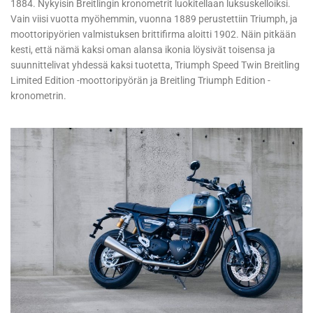
1884. Nykyisin Breitlingin kronometrit luokitellaan luksuskelloiksi.
Vain viisi vuotta myöhemmin, vuonna 1889 perustettiin Triumph, ja
moottoripyörien valmistuksen brittifirma aloitti 1902. Näin pitkään
kesti, että nämä kaksi oman alansa ikonia löysivät toisensa ja
suunnittelivat yhdessä kaksi tuotetta, Triumph Speed Twin Breitling
Limited Edition -moottoripyörän ja Breitling Triumph Edition -
kronometrin.