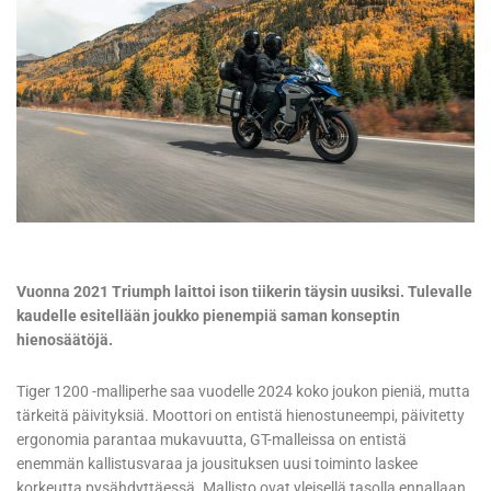
Vuonna 2021 Triumph laittoi ison tiikerin täysin uusiksi. Tulevalle
kaudelle esitellään joukko pienempiä saman konseptin
hienosäätöjä.
Tiger 1200 -malliperhe saa vuodelle 2024 koko joukon pieniä, mutta
tärkeitä päivityksiä. Moottori on entistä hienostuneempi, päivitetty
ergonomia parantaa mukavuutta, GT-malleissa on entistä
enemmän kallistusvaraa ja jousituksen uusi toiminto laskee
korkeutta pysähdyttäessä. Mallisto ovat yleisellä tasolla ennallaan,