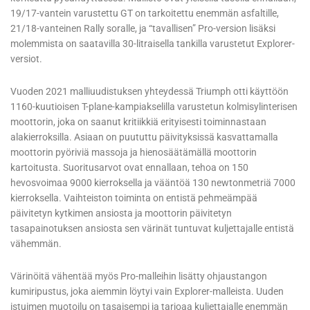
19/17-vantein varustettu GT on tarkoitettu enemmän asfaltille,
21/18-vanteinen Rally soralle, ja “tavallisen” Pro-version lisäksi
molemmista on saatavilla 30-litraisella tankilla varustetut Explorer-
versiot.
Vuoden 2021 malliuudistuksen yhteydessä Triumph otti käyttöön
1160-kuutioisen T-plane-kampiakselilla varustetun kolmisylinterisen
moottorin, joka on saanut kritiikkiä erityisesti toiminnastaan
alakierroksilla. Asiaan on puututtu päivityksissä kasvattamalla
moottorin pyöriviä massoja ja hienosäätämällä moottorin
kartoitusta. Suoritusarvot ovat ennallaan, tehoa on 150
hevosvoimaa 9000 kierroksella ja vääntöä 130 newtonmetriä 7000
kierroksella. Vaihteiston toiminta on entistä pehmeämpää
päivitetyn kytkimen ansiosta ja moottorin päivitetyn
tasapainotuksen ansiosta sen värinät tuntuvat kuljettajalle entistä
vähemmän.
Värinöitä vähentää myös Pro-malleihin lisätty ohjaustangon
kumiripustus, joka aiemmin löytyi vain Explorer-malleista. Uuden
istuimen muotoilu on tasaisempi ja tarjoaa kuljettajalle enemmän