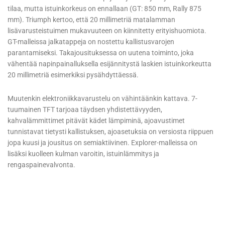
tilaa, mutta istuinkorkeus on ennallaan (GT: 850 mm, Rally 875
mm). Triumph kertoo, että 20 millimetriä matalamman
lisävarusteistuimen mukavuuteen on kiinnitetty erityishuomiota.
GT-malleissa jalkatappeja on nostettu kallistusvarojen
parantamiseksi. Takajousituksessa on uutena toiminto, joka
vähentää napinpainalluksella esijännitystä laskien istuinkorkeutta
20 millimetriä esimerkiksi pysähdyttäessä.
Muutenkin elektroniikkavarustelu on vähintäänkin kattava. 7-
tuumainen TFT tarjoaa täydsen yhdistettävyyden,
kahvalämmittimet pitävät kädet lämpiminä, ajoavustimet
tunnistavat tietysti kallistuksen, ajoasetuksia on versiosta riippuen
jopa kuusi ja jousitus on semiaktiivinen. Explorer-malleissa on
lisäksi kuolleen kulman varoitin, istuinlämmitys ja
rengaspainevalvonta.