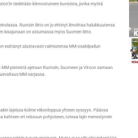
on’in tiedetään kiinnostuneen kuvioista, jonka myötä
Heinolassa. Ruotsin liitto on jo ehtinyt ilmoittaa halukkuutensa
een kisajunaan on astumassa myös Suomen liitto.
 on esittänyt alustavasti valmiutensa MM-osakilpailun
2014 MM-pisteistä ajetaan Ruotsiin, Suomeen ja Viroon samaan
aluevaltaus MM-sarjassa.
sakin lajeissa kolme viikonloppua yhteen syssyyn. Pääosa
essa kahteen eri reissuun pohjoiseen, toteaa lajin menestynein